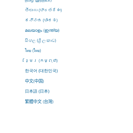
తెలుగు (భారతదేశం)
ಕನ್ನಡ (ಭಾರತ)
മലയാളം (ഇന്ത്യ)
සිංහල (ශ්‍රී ලංකාව)
ไทย (ไทย)
ខ្មែរ (កម្ពុជា)
한국어 (대한민국)
中文(中国)
日本語 (日本)
繁體中文 (台灣)