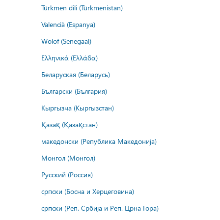
Türkmen dili (Türkmenistan)
Valencià (Espanya)
Wolof (Senegaal)
Ελληνικά (Ελλάδα)
Беларуская (Беларусь)
Български (България)
Кыргызча (Кыргызстан)
Қазақ (Қазақстан)
македонски (Република Македонија)
Монгол (Монгол)
Русский (Россия)
српски (Босна и Херцеговина)
српски (Реп. Србија и Реп. Црна Гора)