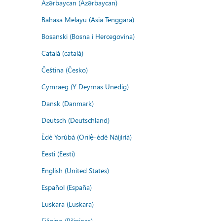
Azərbaycan (Azərbaycan)
Bahasa Melayu (Asia Tenggara)
Bosanski (Bosna i Hercegovina)
Català (català)
Čeština (Česko)
Cymraeg (Y Deyrnas Unedig)
Dansk (Danmark)
Deutsch (Deutschland)
Èdè Yorùbá (Orilẹ̀-èdè Nàìjíríà)
Eesti (Eesti)
English (United States)
Español (España)
Euskara (Euskara)
Filipino (Pilipinas)