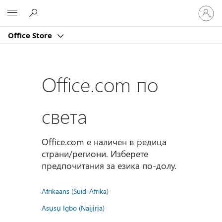
Влезте
Microsoft
във
вашия
Office Store
акаунт
Office.com по
света
Office.com е наличен в редица
страни/региони. Изберете
предпочитания за езика по-долу.
Afrikaans (Suid-Afrika)
Asụsụ Igbo (Naịjịrịa)