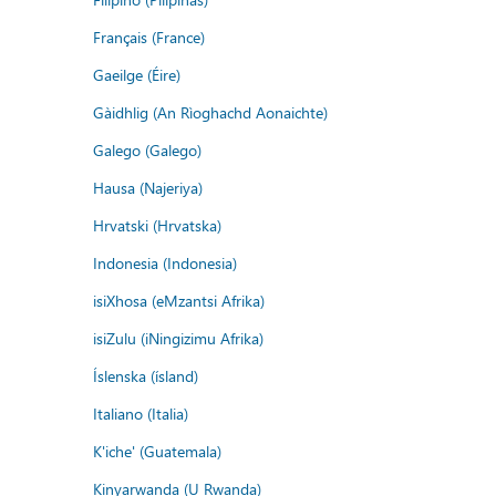
Français (France)
Gaeilge (Éire)
Gàidhlig (An Rìoghachd Aonaichte)
Galego (Galego)
Hausa (Najeriya)
Hrvatski (Hrvatska)
Indonesia (Indonesia)
isiXhosa (eMzantsi Afrika)
isiZulu (iNingizimu Afrika)
Íslenska (ísland)
Italiano (Italia)
K'iche' (Guatemala)
Kinyarwanda (U Rwanda)