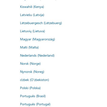
Kiswahili (Kenya)
Latviešu (Latvija)
Lëtzebuergesch (Lëtzebuerg)
Lietuvių (Lietuva)
Magyar (Magyarország)
Malti (Malta)
Nederlands (Nederland)
Norsk (Norge)
Nynorsk (Noreg)
o'zbek (O'zbekiston)
Polski (Polska)
Português (Brasil)
Português (Portugal)