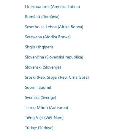
Quechua simi (America Latina)
Română (România)
Sesotho sa Leboa (Afrika Borwa)
Setswana (Aforika Borwa)
Shqip (shqipëri)
Slovenčina (Slovenská republika)
Slovenski (Slovenija)
Srpski (Rep. Srbija i Rep. Crna Gora)
Suomi (Suomi)
Svenska (Sverige)
Te reo Māori (Aotearoa)
Tiếng Việt (Việt Nam)
Türkçe (Türkiye)