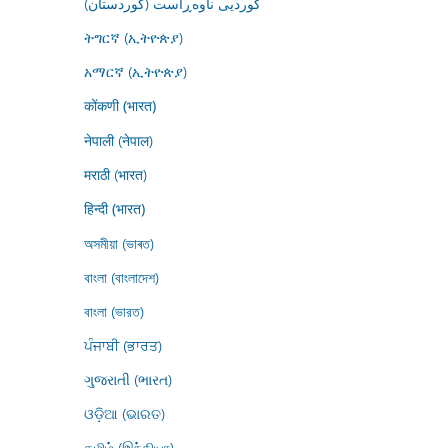
کوردیی ناوەڕاست (کوردستان)
ትግርኛ (ኢትዮጵያ)
አማርኛ (ኢትዮጵያ)
कोंकणी (भारत)
नेपाली (नेपाल)
मराठी (भारत)
हिन्दी (भारत)
অসমীয়া (ভাৰত)
বাংলা (বাংলাদেশ)
বাংলা (ভারত)
ਪੰਜਾਬੀ (ਭਾਰਤ)
ગુજરાતી (ભારત)
ଓଡ଼ିଆ (ଭାରତ)
தமிழ் (இந்தியா)