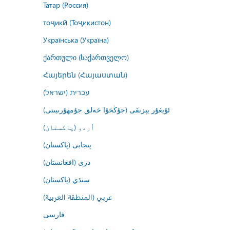
Татар (Россия)
тоҷикӣ (Тоҷикистон)
Українська (Україна)
ქართული (საქართველო)
Հայերեն (Հայաստան)
עברית (ישראל)
ئۇيغۇر يېزىقى (جۇڭخۇا خەلق جۇمھۇرىيىتى)
اُردو (پاکستان)
پنجابی (پاکستان)
درى (افغانستان)
سنڌي (پاکستان)
عربي (المنطقة العربية)
فارسى