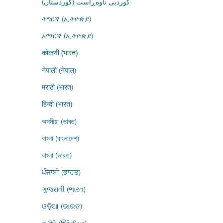
کوردیی ناوەڕاست (کوردستان)
ትግርኛ (ኢትዮጵያ)
አማርኛ (ኢትዮጵያ)
कोंकणी (भारत)
नेपाली (नेपाल)
मराठी (भारत)
हिन्दी (भारत)
অসমীয়া (ভাৰত)
বাংলা (বাংলাদেশ)
বাংলা (ভারত)
ਪੰਜਾਬੀ (ਭਾਰਤ)
ગુજરાતી (ભારત)
ଓଡ଼ିଆ (ଭାରତ)
தமிழ் (இந்தியா)