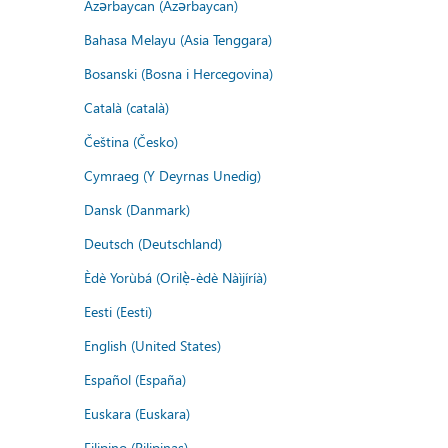
Azərbaycan (Azərbaycan)
Bahasa Melayu (Asia Tenggara)
Bosanski (Bosna i Hercegovina)
Català (català)
Čeština (Česko)
Cymraeg (Y Deyrnas Unedig)
Dansk (Danmark)
Deutsch (Deutschland)
Èdè Yorùbá (Orilẹ̀-èdè Nàìjíríà)
Eesti (Eesti)
English (United States)
Español (España)
Euskara (Euskara)
Filipino (Pilipinas)