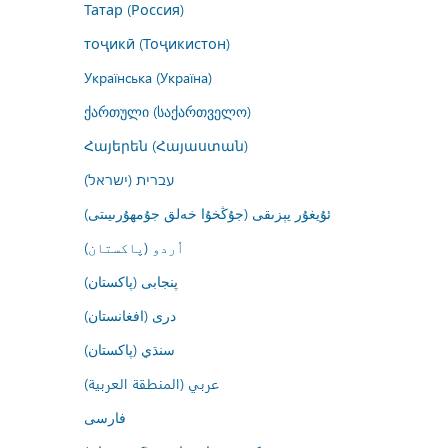
Татар (Россия)
тоҷикӣ (Тоҷикистон)
Українська (Україна)
ქართული (საქართველო)
Հայերեն (Հայաստան)
עברית (ישראל)
ئۇيغۇر يېزىقى (جۇڭخۇا خەلق جۇمھۇرىيىتى)
اُردو (پاکستان)
پنجابی (پاکستان)
درى (افغانستان)
سنڌي (پاکستان)
عربي (المنطقة العربية)
فارسى