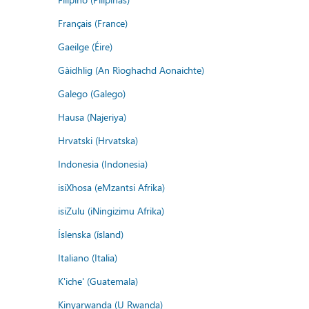
Français (France)
Gaeilge (Éire)
Gàidhlig (An Rìoghachd Aonaichte)
Galego (Galego)
Hausa (Najeriya)
Hrvatski (Hrvatska)
Indonesia (Indonesia)
isiXhosa (eMzantsi Afrika)
isiZulu (iNingizimu Afrika)
Íslenska (ísland)
Italiano (Italia)
K'iche' (Guatemala)
Kinyarwanda (U Rwanda)