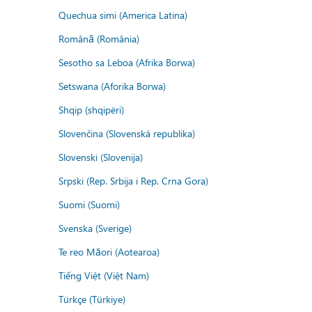
Quechua simi (America Latina)
Română (România)
Sesotho sa Leboa (Afrika Borwa)
Setswana (Aforika Borwa)
Shqip (shqipëri)
Slovenčina (Slovenská republika)
Slovenski (Slovenija)
Srpski (Rep. Srbija i Rep. Crna Gora)
Suomi (Suomi)
Svenska (Sverige)
Te reo Māori (Aotearoa)
Tiếng Việt (Việt Nam)
Türkçe (Türkiye)