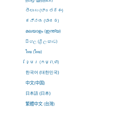
తెలుగు (భారతదేశం)
ಕನ್ನಡ (ಭಾರತ)
മലയാളം (ഇന്ത്യ)
සිංහල (ශ්‍රී ලංකාව)
ไทย (ไทย)
ខ្មែរ (កម្ពុជា)
한국어 (대한민국)
中文(中国)
日本語 (日本)
繁體中文 (台灣)