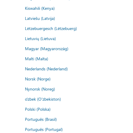
Kiswahili (Kenya)
Latviešu (Latvija)
Lëtzebuergesch (Lëtzebuerg)
Lietuvių (Lietuva)
Magyar (Magyarország)
Malti (Malta)
Nederlands (Nederland)
Norsk (Norge)
Nynorsk (Noreg)
o'zbek (O'zbekiston)
Polski (Polska)
Português (Brasil)
Português (Portugal)