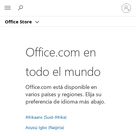
Iniciar
Microsoft
sesión
en
Office Store
tu
cuenta
Office.com en
todo el mundo
Office.com está disponible en
varios países y regiones. Elija su
preferencia de idioma más abajo.
Afrikaans (Suid-Afrika)
Asụsụ Igbo (Naịjịrịa)