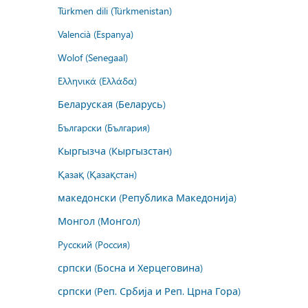
Türkmen dili (Türkmenistan)
Valencià (Espanya)
Wolof (Senegaal)
Ελληνικά (Ελλάδα)
Беларуская (Беларусь)
Български (България)
Кыргызча (Кыргызстан)
Қазақ (Қазақстан)
македонски (Република Македонија)
Монгол (Монгол)
Русский (Россия)
српски (Босна и Херцеговина)
српски (Реп. Србија и Реп. Црна Гора)