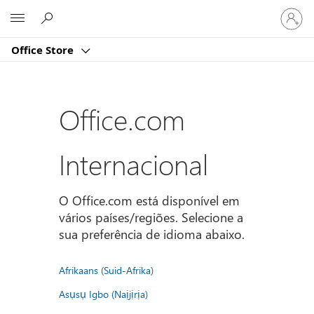
Iniciar
Microsoft
sessão
na
Office Store
conta
Office.com
Internacional
O Office.com está disponível em
vários países/regiões. Selecione a
sua preferência de idioma abaixo.
Afrikaans (Suid-Afrika)
Asụsụ Igbo (Naịjịrịa)