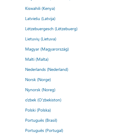
Kiswahili (Kenya)
Latviešu (Latvija)
Lëtzebuergesch (Lëtzebuerg)
Lietuvių (Lietuva)
Magyar (Magyarország)
Malti (Malta)
Nederlands (Nederland)
Norsk (Norge)
Nynorsk (Noreg)
o'zbek (O'zbekiston)
Polski (Polska)
Português (Brasil)
Português (Portugal)