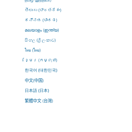
తెలుగు (భారతదేశం)
ಕನ್ನಡ (ಭಾರತ)
മലയാളം (ഇന്ത്യ)
සිංහල (ශ්‍රී ලංකාව)
ไทย (ไทย)
ខ្មែរ (កម្ពុជា)
한국어 (대한민국)
中文(中国)
日本語 (日本)
繁體中文 (台灣)