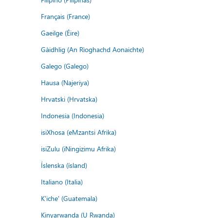
Français (France)
Gaeilge (Éire)
Gàidhlig (An Rìoghachd Aonaichte)
Galego (Galego)
Hausa (Najeriya)
Hrvatski (Hrvatska)
Indonesia (Indonesia)
isiXhosa (eMzantsi Afrika)
isiZulu (iNingizimu Afrika)
Íslenska (ísland)
Italiano (Italia)
K'iche' (Guatemala)
Kinyarwanda (U Rwanda)