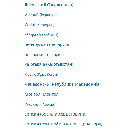
Türkmen dili (Türkmenistan)
Valencià (Espanya)
Wolof (Senegaal)
Ελληνικά (Ελλάδα)
Беларуская (Беларусь)
Български (България)
Кыргызча (Кыргызстан)
Қазақ (Қазақстан)
македонски (Република Македонија)
Монгол (Монгол)
Русский (Россия)
српски (Босна и Херцеговина)
српски (Реп. Србија и Реп. Црна Гора)