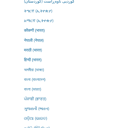
کوردیی ناوەڕاست (کوردستان)
ትግርኛ (ኢትዮጵያ)
አማርኛ (ኢትዮጵያ)
कोंकणी (भारत)
नेपाली (नेपाल)
मराठी (भारत)
हिन्दी (भारत)
অসমীয়া (ভাৰত)
বাংলা (বাংলাদেশ)
বাংলা (ভারত)
ਪੰਜਾਬੀ (ਭਾਰਤ)
ગુજરાતી (ભારત)
ଓଡ଼ିଆ (ଭାରତ)
தமிழ் (இந்தியா)