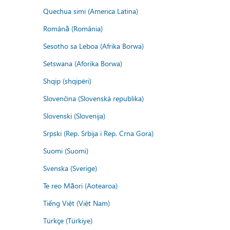
Quechua simi (America Latina)
Română (România)
Sesotho sa Leboa (Afrika Borwa)
Setswana (Aforika Borwa)
Shqip (shqipëri)
Slovenčina (Slovenská republika)
Slovenski (Slovenija)
Srpski (Rep. Srbija i Rep. Crna Gora)
Suomi (Suomi)
Svenska (Sverige)
Te reo Māori (Aotearoa)
Tiếng Việt (Việt Nam)
Türkçe (Türkiye)