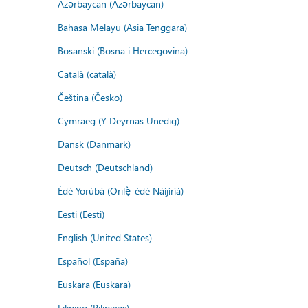
Azərbaycan (Azərbaycan)
Bahasa Melayu (Asia Tenggara)
Bosanski (Bosna i Hercegovina)
Català (català)
Čeština (Česko)
Cymraeg (Y Deyrnas Unedig)
Dansk (Danmark)
Deutsch (Deutschland)
Èdè Yorùbá (Orilẹ̀-èdè Nàìjíríà)
Eesti (Eesti)
English (United States)
Español (España)
Euskara (Euskara)
Filipino (Pilipinas)