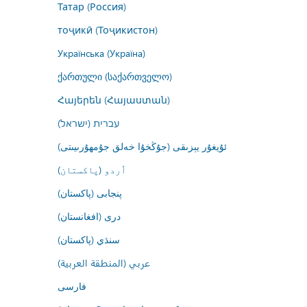
Татар (Россия)
тоҷикӣ (Тоҷикистон)
Українська (Україна)
ქართული (საქართველო)
Հայերեն (Հայաստան)
עברית (ישראל)
ئۇيغۇر يېزىقى (جۇڭخۇا خەلق جۇمھۇرىيىتى)
اُردو (پاکستان)
پنجابی (پاکستان)
درى (افغانستان)
سنڌي (پاکستان)
عربي (المنطقة العربية)
فارسى