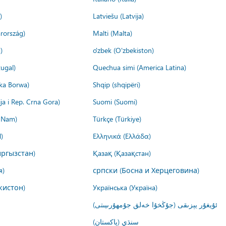
)
Latviešu (Latvija)
rország)
Malti (Malta)
)
o'zbek (O'zbekiston)
ugal)
Quechua simi (America Latina)
ika Borwa)
Shqip (shqipëri)
ija i Rep. Crna Gora)
Suomi (Suomi)
t Nam)
Türkçe (Türkiye)
)
Ελληνικά (Ελλάδα)
ргызстан)
Қазақ (Қазақстан)
я)
српски (Босна и Херцеговина)
кистон)
Українська (Україна)
ئۇيغۇر يېزىقى (جۇڭخۇا خەلق جۇمھۇرىيىتى)
سنڌي (پاکستان)