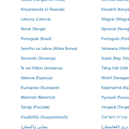
Kinyarwanda (U Rwanda)
Kiswahili (Kenya
Lietuvių (Lietuva)
Magyar (Magya
Norsk (Norge)
Nynorsk (Noreg
Português (Brasil)
Português (Port
Sesotho sa Leboa (Afrika Borwa)
Setswana (Afor
Slovenski (Slovenija)
Srpski (Rep. Srb
Te reo Māori (Aotearoa)
Tiếng Việt (Việ
Valencià (Espanya)
Wolof (Senegaal
Български (България)
Кыргызча (Кы
Монгол (Монгол)
Русский (Росси
Татар (Россия)
тоҷикӣ (Тоҷи
Հայերեն (Հայաստան)
עברית (ישראל)
درى (افغانستان)
پنجابی (پاکستان)