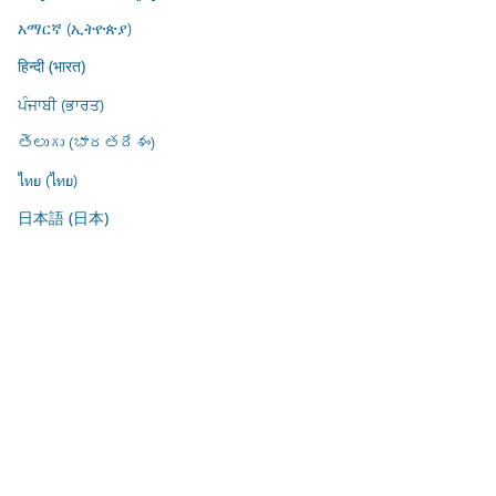
አማርኛ (ኢትዮጵያ)
हिन्दी (भारत)
ਪੰਜਾਬੀ (ਭਾਰਤ)
తెలుగు (భారతదేశం)
ไทย (ไทย)
日本語 (日本)