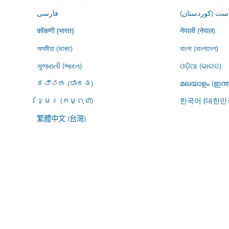
ڕاست (کوردستان
فارسى
नेपाली (नेपाल)
कोंकणी (भारत)
অসমীয়া (ভাৰত)
বাংলা (বাংলাদেশ)
ગુજરાતી (ભારત)
ଓଡ଼ିଆ (ଭାରତ)
ಕನ್ನಡ (ಭಾರತ)
മലയാളം (ഇന്ത
ខ្មែរ (កម្ពុជា)
한국어 (대한민
繁體中文 (台灣)