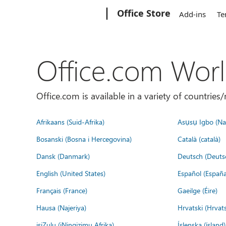
Microsoft
Office Store
Add-ins
Te
Office.com Wor
Office.com is available in a variety of countri
Afrikaans (Suid-Afrika)
Asụsụ Igbo (Naị
Bosanski (Bosna i Hercegovina)
Català (català)
Dansk (Danmark)
Deutsch (Deuts
English (United States)
Español (España
Français (France)
Gaeilge (Éire)
Hausa (Najeriya)
Hrvatski (Hrvat
isiZulu (iNingizimu Afrika)
Íslenska (ísland)