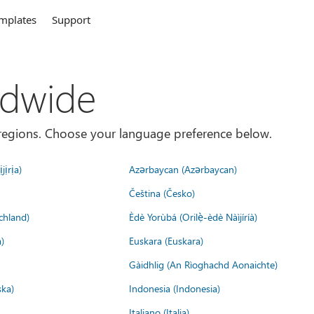
mplates
Support
ldwide
es/regions. Choose your language preference below.
jịrịa)
Azərbaycan (Azərbaycan)
Čeština (Česko)
chland)
Èdè Yorùbá (Orilẹ̀-èdè Nàìjíríà)
)
Euskara (Euskara)
Gàidhlig (An Rìoghachd Aonaichte)
ska)
Indonesia (Indonesia)
Italiano (Italia)