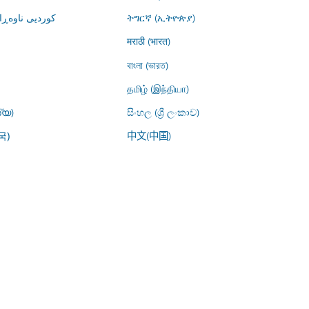
کوردیی ناوە)
ትግርኛ (ኢትዮጵያ)
मराठी (भारत)
বাংলা (ভারত)
தமிழ் (இந்தியா)
്യ)
සිංහල (ශ්‍රී ලංකාව)
中文(中国)
국)