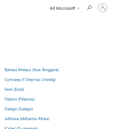
Sign
All Microsoft
in
to
your
account
Bahasa Melayu (Asia Tenggara)
Cymraeg (Y Deyrnas Unedig)
Eesti (Eesti)
Filipino (Pilipinas)
Galego (Galego)
isiXhosa (eMzantsi Afrika)
K'iche' (Guatemala)