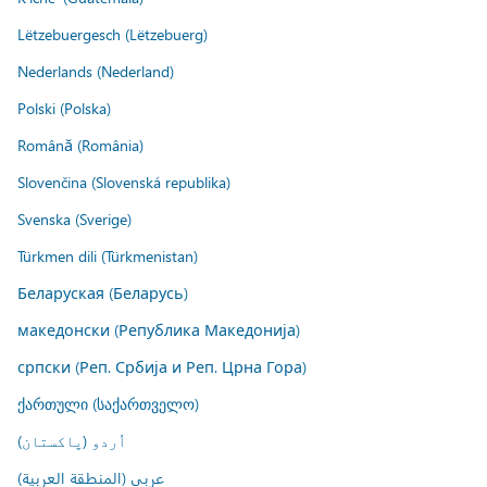
Lëtzebuergesch (Lëtzebuerg)
Nederlands (Nederland)
Polski (Polska)
Română (România)
Slovenčina (Slovenská republika)
Svenska (Sverige)
Türkmen dili (Türkmenistan)
Беларуская (Беларусь)
македонски (Република Македонија)
српски (Реп. Србија и Реп. Црна Гора)
ქართული (საქართველო)
اُردو (پاکستان)
عربي (المنطقة العربية)