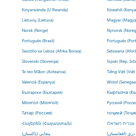
Kinyarwanda (U Rwanda)
Kiswahili (Kenya
Lietuvių (Lietuva)
Magyar (Magya
Norsk (Norge)
Nynorsk (Noreg
Português (Brasil)
Português (Port
Sesotho sa Leboa (Afrika Borwa)
Setswana (Afor
Slovenski (Slovenija)
Srpski (Rep. Srb
Te reo Māori (Aotearoa)
Tiếng Việt (Việ
Valencià (Espanya)
Wolof (Senegaal
Български (България)
Кыргызча (Кы
Монгол (Монгол)
Русский (Росси
Татар (Россия)
тоҷикӣ (Тоҷи
Հայերեն (Հայաստան)
עברית (ישראל)
پنجابی (پاکستان)
درى (افغانستان)