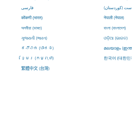
فارسى
کوردیی ناوەڕاس
नेपाली (नेपाल)
कोंकणी (भारत)
অসমীয়া (ভাৰত)
বাংলা (বাংলাদেশ)
ગુજરાતી (ભારત)
ଓଡ଼ିଆ (ଭାରତ)
ಕನ್ನಡ (ಭಾರತ)
മലയാളം (ഇന്ത
ខ្មែរ (កម្ពុជា)
한국어 (대한민
繁體中文 (台灣)