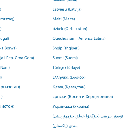
)
Latviešu (Latvija)
rország)
Malti (Malta)
)
o'zbek (O'zbekiston)
ugal)
Quechua simi (America Latina)
ika Borwa)
Shqip (shqipëri)
ija i Rep. Crna Gora)
Suomi (Suomi)
t Nam)
Türkçe (Türkiye)
)
Ελληνικά (Ελλάδα)
ргызстан)
Қазақ (Қазақстан)
я)
српски (Босна и Херцеговина)
кистон)
Українська (Україна)
ئۇيغۇر يېزىقى (جۇڭخۇا خەلق جۇمھۇرىيىتى)
سنڌي (پاکستان)