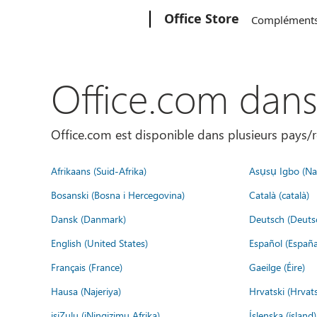
Microsoft
Office Store
Complément
Office.com dan
Office.com est disponible dans plusieurs pays/r
Afrikaans (Suid-Afrika)
Asụsụ Igbo (Naị
Bosanski (Bosna i Hercegovina)
Català (català)
Dansk (Danmark)
Deutsch (Deuts
English (United States)
Español (España
Français (France)
Gaeilge (Éire)
Hausa (Najeriya)
Hrvatski (Hrvat
isiZulu (iNingizimu Afrika)
Íslenska (ísland)