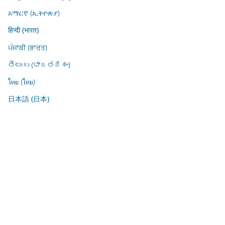
አማርኛ (ኢትዮጵያ)
हिन्दी (भारत)
ਪੰਜਾਬੀ (ਭਾਰਤ)
తెలుగు (భారతదేశం)
ไทย (ไทย)
日本語 (日本)