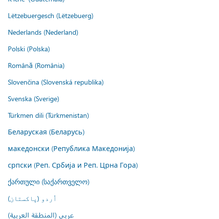
Lëtzebuergesch (Lëtzebuerg)
Nederlands (Nederland)
Polski (Polska)
Română (România)
Slovenčina (Slovenská republika)
Svenska (Sverige)
Türkmen dili (Türkmenistan)
Беларуская (Беларусь)
македонски (Република Македонија)
српски (Реп. Србија и Реп. Црна Гора)
ქართული (საქართველო)
اُردو (پاکستان)
عربي (المنطقة العربية)