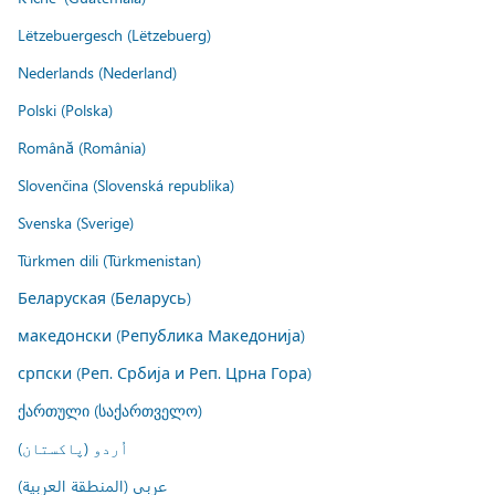
Lëtzebuergesch (Lëtzebuerg)
Nederlands (Nederland)
Polski (Polska)
Română (România)
Slovenčina (Slovenská republika)
Svenska (Sverige)
Türkmen dili (Türkmenistan)
Беларуская (Беларусь)
македонски (Република Македонија)
српски (Реп. Србија и Реп. Црна Гора)
ქართული (საქართველო)
اُردو (پاکستان)
عربي (المنطقة العربية)