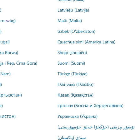
)
Latviešu (Latvija)
rország)
Malti (Malta)
)
o'zbek (O'zbekiston)
ugal)
Quechua simi (America Latina)
ika Borwa)
Shqip (shqipëri)
ija i Rep. Crna Gora)
Suomi (Suomi)
t Nam)
Türkçe (Türkiye)
)
Ελληνικά (Ελλάδα)
ргызстан)
Қазақ (Қазақстан)
я)
српски (Босна и Херцеговина)
кистон)
Українська (Україна)
ئۇيغۇر يېزىقى (جۇڭخۇا خەلق جۇمھۇرىيىتى)
سنڌي (پاکستان)