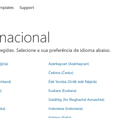
mplates
Support
rnacional
egiões. Selecione a sua preferência de idioma abaixo.
jịrịa)
Azərbaycan (Azərbaycan)
Čeština (Česko)
chland)
Èdè Yorùbá (Orilẹ̀-èdè Nàìjíríà)
)
Euskara (Euskara)
Gàidhlig (An Rìoghachd Aonaichte)
ska)
Indonesia (Indonesia)
Italiano (Italia)