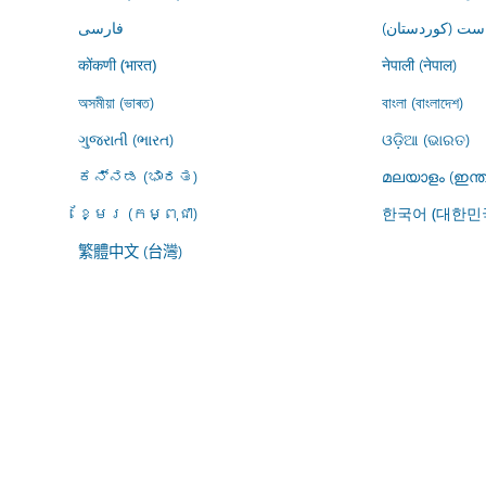
ڕاست (کوردستان
فارسى
नेपाली (नेपाल)
कोंकणी (भारत)
অসমীয়া (ভাৰত)
বাংলা (বাংলাদেশ)
ગુજરાતી (ભારત)
ଓଡ଼ିଆ (ଭାରତ)
ಕನ್ನಡ (ಭಾರತ)
മലയാളം (ഇന്ത
ខ្មែរ (កម្ពុជា)
한국어 (대한민
繁體中文 (台灣)