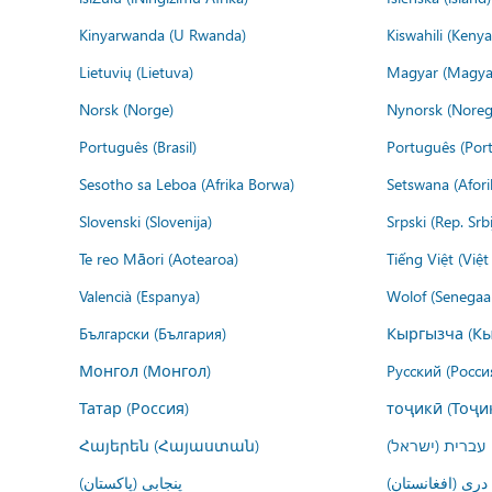
Kinyarwanda (U Rwanda)
Kiswahili (Kenya
Lietuvių (Lietuva)
Magyar (Magya
Norsk (Norge)
Nynorsk (Noreg
Português (Brasil)
Português (Port
Sesotho sa Leboa (Afrika Borwa)
Setswana (Afor
Slovenski (Slovenija)
Srpski (Rep. Srb
Te reo Māori (Aotearoa)
Tiếng Việt (Việ
Valencià (Espanya)
Wolof (Senegaal
Български (България)
Кыргызча (Кы
Монгол (Монгол)
Русский (Росси
Татар (Россия)
тоҷикӣ (Тоҷи
Հայերեն (Հայաստան)
עברית (ישראל)
درى (افغانستان)
پنجابی (پاکستان)