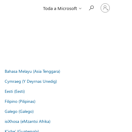
Iniciar
Toda a Microsoft
sessão
na
conta
Bahasa Melayu (Asia Tenggara)
Cymraeg (Y Deyrnas Unedig)
Eesti (Eesti)
Filipino (Pilipinas)
Galego (Galego)
isiXhosa (eMzantsi Afrika)
K'iche' (Guatemala)