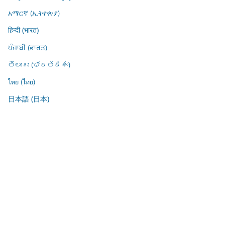
አማርኛ (ኢትዮጵያ)
हिन्दी (भारत)
ਪੰਜਾਬੀ (ਭਾਰਤ)
తెలుగు (భారతదేశం)
ไทย (ไทย)
日本語 (日本)