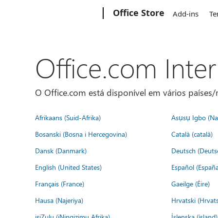
Microsoft
Office Store
Add-ins
Te
Office.com Inte
O Office.com está disponível em vários países/r
Afrikaans (Suid-Afrika)
Asụsụ Igbo (Naị
Bosanski (Bosna i Hercegovina)
Català (català)
Dansk (Danmark)
Deutsch (Deuts
English (United States)
Español (España
Français (France)
Gaeilge (Éire)
Hausa (Najeriya)
Hrvatski (Hrvat
isiZulu (iNingizimu Afrika)
Íslenska (ísland)