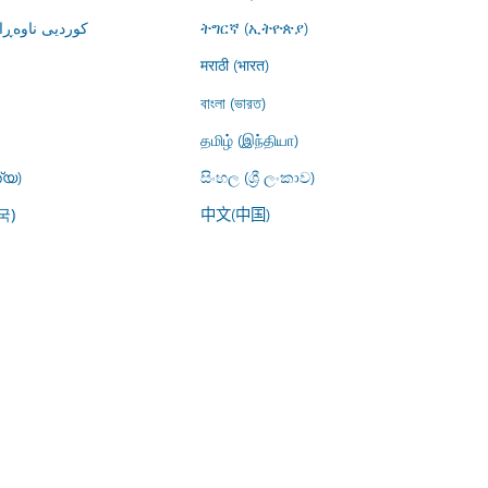
کوردیی ناوە)
ትግርኛ (ኢትዮጵያ)
मराठी (भारत)
বাংলা (ভারত)
தமிழ் (இந்தியா)
്യ)
සිංහල (ශ්‍රී ලංකාව)
中文(中国)
국)