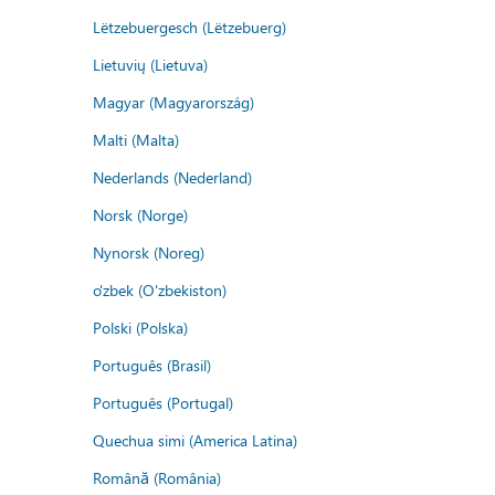
Lëtzebuergesch (Lëtzebuerg)
Lietuvių (Lietuva)
Magyar (Magyarország)
Malti (Malta)
Nederlands (Nederland)
Norsk (Norge)
Nynorsk (Noreg)
o'zbek (O'zbekiston)
Polski (Polska)
Português (Brasil)
Português (Portugal)
Quechua simi (America Latina)
Română (România)