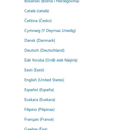
Bosanski (Bosna i Hercegovina)
Català (català)
Čeština (Česko)
Cymraeg (Y Deyrnas Unedig)
Dansk (Danmark)
Deutsch (Deutschland)
Èdè Yorùbá (Orilẹ̀-èdè Nàìjíríà)
Eesti (Eesti)
English (United States)
Español (España)
Euskara (Euskara)
Filipino (Pilipinas)
Français (France)
Gaeilge (Éire)