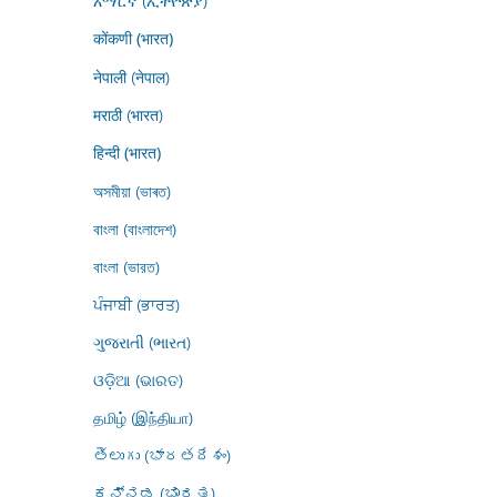
አማርኛ (ኢትዮጵያ)
कोंकणी (भारत)
नेपाली (नेपाल)
मराठी (भारत)
हिन्दी (भारत)
অসমীয়া (ভাৰত)
বাংলা (বাংলাদেশ)
বাংলা (ভারত)
ਪੰਜਾਬੀ (ਭਾਰਤ)
ગુજરાતી (ભારત)
ଓଡ଼ିଆ (ଭାରତ)
தமிழ் (இந்தியா)
తెలుగు (భారతదేశం)
ಕನ್ನಡ (ಭಾರತ)