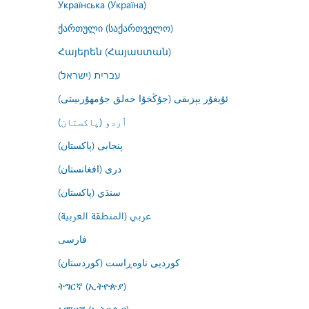
Українська (Україна)
ქართული (საქართველო)
Հայերեն (Հայաստան)
עברית (ישראל)
ئۇيغۇر يېزىقى (جۇڭخۇا خەلق جۇمھۇرىيىتى)
اُردو (پاکستان)
پنجابی (پاکستان)
درى (افغانستان)
سنڌي (پاکستان)
عربي (المنطقة العربية)
فارسى
کوردیی ناوەڕاست (کوردستان)
ትግርኛ (ኢትዮጵያ)