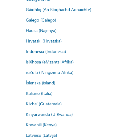
Gàidhlig (An Rìoghachd Aonaichte)
Galego (Galego)
Hausa (Najeriya)
Hrvatski (Hrvatska)
Indonesia (Indonesia)
isiXhosa (eMzantsi Afrika)
isiZulu (iNingizimu Afrika)
Íslenska (ísland)
Italiano (Italia)
K'iche' (Guatemala)
Kinyarwanda (U Rwanda)
Kiswahili (Kenya)
Latviešu (Latvija)