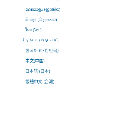
മലയാളം (ഇന്ത്യ)
සිංහල (ශ්‍රී ලංකාව)
ไทย (ไทย)
ខ្មែរ (កម្ពុជា)
한국어 (대한민국)
中文(中国)
日本語 (日本)
繁體中文 (台灣)