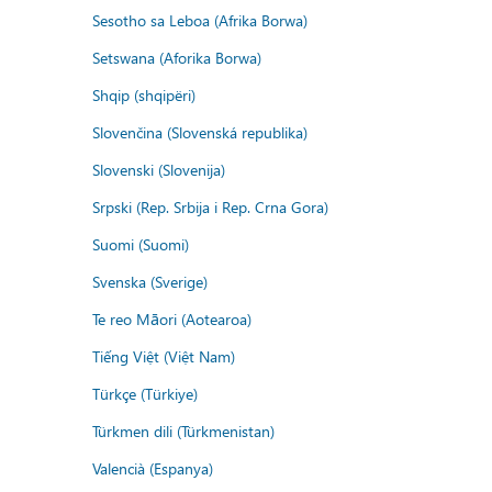
Sesotho sa Leboa (Afrika Borwa)
Setswana (Aforika Borwa)
Shqip (shqipëri)
Slovenčina (Slovenská republika)
Slovenski (Slovenija)
Srpski (Rep. Srbija i Rep. Crna Gora)
Suomi (Suomi)
Svenska (Sverige)
Te reo Māori (Aotearoa)
Tiếng Việt (Việt Nam)
Türkçe (Türkiye)
Türkmen dili (Türkmenistan)
Valencià (Espanya)