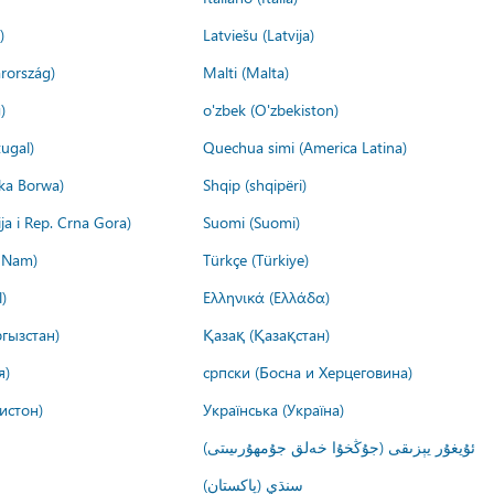
)
Latviešu (Latvija)
rország)
Malti (Malta)
)
o'zbek (O'zbekiston)
ugal)
Quechua simi (America Latina)
ika Borwa)
Shqip (shqipëri)
ija i Rep. Crna Gora)
Suomi (Suomi)
t Nam)
Türkçe (Türkiye)
)
Ελληνικά (Ελλάδα)
гызстан)
Қазақ (Қазақстан)
я)
српски (Босна и Херцеговина)
истон)
Українська (Україна)
ئۇيغۇر يېزىقى (جۇڭخۇا خەلق جۇمھۇرىيىتى)
سنڌي (پاکستان)