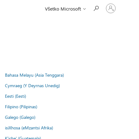
Prihláste
Všetko Microsoft
sa
k
svojmu
kontu
.
Bahasa Melayu (Asia Tenggara)
Cymraeg (Y Deyrnas Unedig)
Eesti (Eesti)
Filipino (Pilipinas)
Galego (Galego)
isiXhosa (eMzantsi Afrika)
K'iche' (Guatemala)