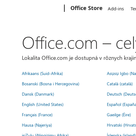
Microsoft
Office Store
Add-ins
Te
Office.com – cel
Lokalita Office.com je dostupná v rôznych krajin
Afrikaans (Suid-Afrika)
Asụsụ Igbo (Naị
Bosanski (Bosna i Hercegovina)
Català (català)
Dansk (Danmark)
Deutsch (Deuts
English (United States)
Español (España
Français (France)
Gaeilge (Éire)
Hausa (Najeriya)
Hrvatski (Hrvat
isiZulu (iNingizimu Afrika)
Íslenska (ísland)