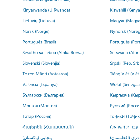
Kinyarwanda (U Rwanda)
Kiswahili (Kenya
Lietuvių (Lietuva)
Magyar (Magya
Norsk (Norge)
Nynorsk (Noreg
Português (Brasil)
Português (Port
Sesotho sa Leboa (Afrika Borwa)
Setswana (Afor
Slovenski (Slovenija)
Srpski (Rep. Srb
Te reo Māori (Aotearoa)
Tiếng Việt (Việ
Valencià (Espanya)
Wolof (Senegaal
Български (България)
Кыргызча (Кыр
Монгол (Монгол)
Русский (Росси
Татар (Россия)
тоҷикӣ (Тоҷик
Հայերեն (Հայաստան)
עברית (ישראל)
درى (افغانستان)
پنجابی (پاکستان)