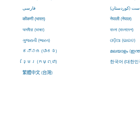
ڕاست (کوردستان
فارسى
नेपाली (नेपाल)
कोंकणी (भारत)
অসমীয়া (ভাৰত)
বাংলা (বাংলাদেশ)
ગુજરાતી (ભારત)
ଓଡ଼ିଆ (ଭାରତ)
ಕನ್ನಡ (ಭಾರತ)
മലയാളം (ഇന്ത
ខ្មែរ (កម្ពុជា)
한국어 (대한민
繁體中文 (台灣)