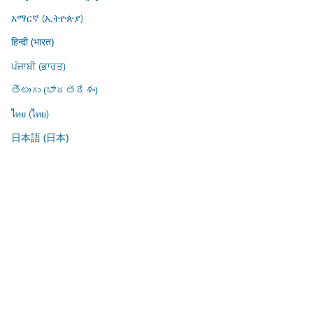
አማርኛ (ኢትዮጵያ)
हिन्दी (भारत)
ਪੰਜਾਬੀ (ਭਾਰਤ)
తెలుగు (భారతదేశం)
ไทย (ไทย)
日本語 (日本)