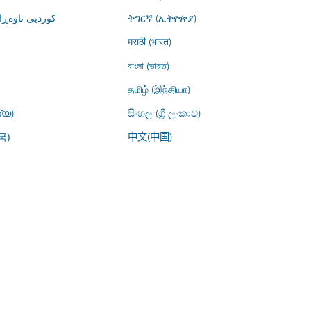
کوردیی ناوە)
ትግርኛ (ኢትዮጵያ)
मराठी (भारत)
বাংলা (ভারত)
தமிழ் (இந்தியா)
്യ)
සිංහල (ශ්‍රී ලංකාව)
中文(中国)
국)