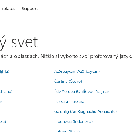
mplates
Support
ý svet
ách a oblastiach. Nižšie si vyberte svoj preferovaný jazyk
jịrịa)
Azərbaycan (Azərbaycan)
Čeština (Česko)
chland)
Èdè Yorùbá (Orilẹ̀-èdè Nàìjíríà)
)
Euskara (Euskara)
Gàidhlig (An Rìoghachd Aonaichte)
ska)
Indonesia (Indonesia)
Italiano (Italia)