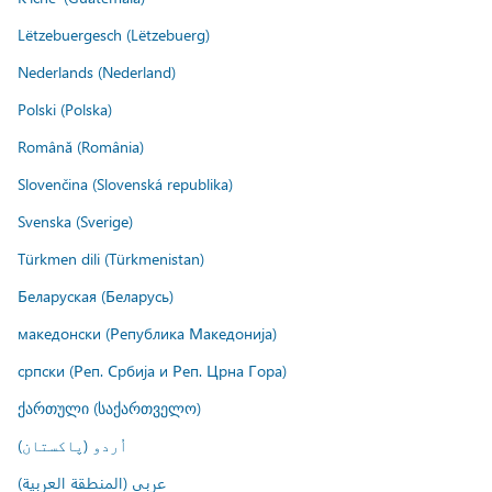
Lëtzebuergesch (Lëtzebuerg)
Nederlands (Nederland)
Polski (Polska)
Română (România)
Slovenčina (Slovenská republika)
Svenska (Sverige)
Türkmen dili (Türkmenistan)
Беларуская (Беларусь)
македонски (Република Македонија)
српски (Реп. Србија и Реп. Црна Гора)
ქართული (საქართველო)
اُردو (پاکستان)
عربي (المنطقة العربية)