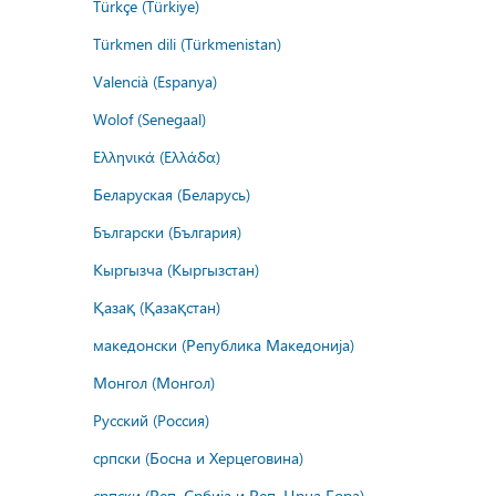
Türkçe (Türkiye)
Türkmen dili (Türkmenistan)
Valencià (Espanya)
Wolof (Senegaal)
Ελληνικά (Ελλάδα)
Беларуская (Беларусь)
Български (България)
Кыргызча (Кыргызстан)
Қазақ (Қазақстан)
македонски (Република Македонија)
Монгол (Монгол)
Русский (Россия)
српски (Босна и Херцеговина)
српски (Реп. Србија и Реп. Црна Гора)