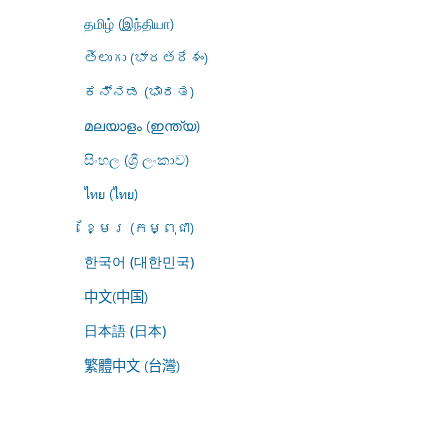
தமிழ் (இந்தியா)
తెలుగు (భారతదేశం)
ಕನ್ನಡ (ಭಾರತ)
മലയാളം (ഇന്ത്യ)
සිංහල (ශ්‍රී ලංකාව)
ไทย (ไทย)
ខ្មែរ (កម្ពុជា)
한국어 (대한민국)
中文(中国)
日本語 (日本)
繁體中文 (台灣)