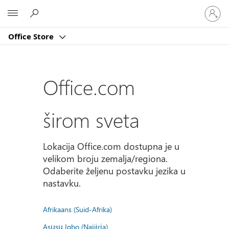
Prijavite
Microsoft
se
na
Office Store
nalog
Office.com
širom sveta
Lokacija Office.com dostupna je u
velikom broju zemalja/regiona.
Odaberite željenu postavku jezika u
nastavku.
Afrikaans (Suid-Afrika)
Asụsụ Igbo (Naịjịrịa)