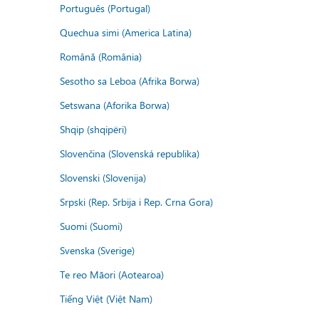
Português (Portugal)
Quechua simi (America Latina)
Română (România)
Sesotho sa Leboa (Afrika Borwa)
Setswana (Aforika Borwa)
Shqip (shqipëri)
Slovenčina (Slovenská republika)
Slovenski (Slovenija)
Srpski (Rep. Srbija i Rep. Crna Gora)
Suomi (Suomi)
Svenska (Sverige)
Te reo Māori (Aotearoa)
Tiếng Việt (Việt Nam)