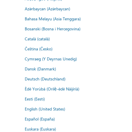
Azərbaycan (Azərbaycan)
Bahasa Melayu (Asia Tenggara)
Bosanski (Bosna i Hercegovina)
Català (català)
Čeština (Česko)
Cymraeg (Y Deyrnas Unedig)
Dansk (Danmark)
Deutsch (Deutschland)
Èdè Yorùbá (Orilẹ̀-èdè Nàìjíríà)
Eesti (Eesti)
English (United States)
Español (España)
Euskara (Euskara)