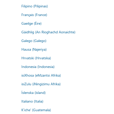
Filipino (Pilipinas)
Français (France)
Gaeilge (Éire)
Gàidhlig (An Rìoghachd Aonaichte)
Galego (Galego)
Hausa (Najeriya)
Hrvatski (Hrvatska)
Indonesia (Indonesia)
isiXhosa (eMzantsi Afrika)
isiZulu (iNingizimu Afrika)
Íslenska (ísland)
Italiano (Italia)
K'iche' (Guatemala)