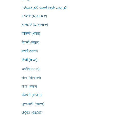
کوردیی ناوەڕاست (کوردستان)
ትግርኛ (ኢትዮጵያ)
አማርኛ (ኢትዮጵያ)
कोंकणी (भारत)
नेपाली (नेपाल)
मराठी (भारत)
हिन्दी (भारत)
অসমীয়া (ভাৰত)
বাংলা (বাংলাদেশ)
বাংলা (ভারত)
ਪੰਜਾਬੀ (ਭਾਰਤ)
ગુજરાતી (ભારત)
ଓଡ଼ିଆ (ଭାରତ)