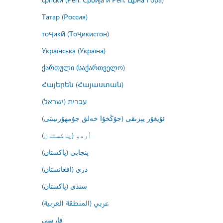
Татар (Россия)
тоҷикӣ (Тоҷикистон)
Українська (Україна)
ქართული (საქართველო)
Հայերեն (Հայաստան)
עברית (ישראל)
ئۇيغۇر يېزىقى (جۇڭخۇا خەلق جۇمھۇرىيىتى)
اُردو (پاکستان)
پنجابی (پاکستان)
درى (افغانستان)
سنڌي (پاکستان)
عربي (المنطقة العربية)
فارسى