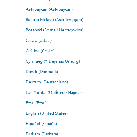
Azərbaycan (Azərbaycan)
Bahasa Melayu (Asia Tenggara)
Bosanski (Bosna i Hercegovina)
Català (català)
Čeština (Česko)
Cymraeg (Y Deyrnas Unedig)
Dansk (Danmark)
Deutsch (Deutschland)
Èdè Yorùbá (Orilẹ̀-èdè Nàìjíríà)
Eesti (Eesti)
English (United States)
Español (España)
Euskara (Euskara)