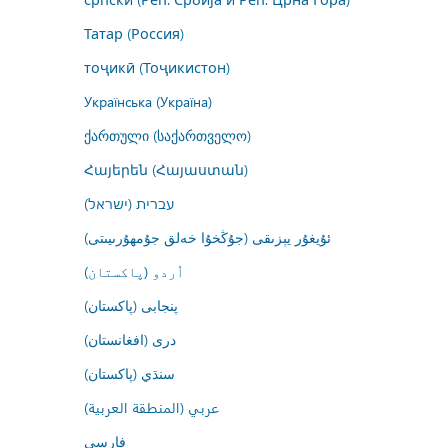
Татар (Россия)
тоҷикӣ (Тоҷикистон)
Українська (Україна)
ქართული (საქართველო)
Հայերեն (Հայաստան)
עברית (ישראל)
ئۇيغۇر يېزىقى (جۇڭخۇا خەلق جۇمھۇرىيىتى)
اُردو (پاکستان)
پنجابی (پاکستان)
درى (افغانستان)
سنڌي (پاکستان)
عربي (المنطقة العربية)
فارسى