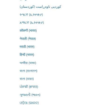
کوردیی ناوەڕاست (کوردستان)
ትግርኛ (ኢትዮጵያ)
አማርኛ (ኢትዮጵያ)
कोंकणी (भारत)
नेपाली (नेपाल)
मराठी (भारत)
हिन्दी (भारत)
অসমীয়া (ভাৰত)
বাংলা (বাংলাদেশ)
বাংলা (ভারত)
ਪੰਜਾਬੀ (ਭਾਰਤ)
ગુજરાતી (ભારત)
ଓଡ଼ିଆ (ଭାରତ)