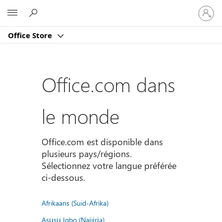
Connect
Microsoft
vous
à
Office Store
votre
compte
Office.com dans
le monde
Office.com est disponible dans
plusieurs pays/régions.
Sélectionnez votre langue préférée
ci-dessous.
Afrikaans (Suid-Afrika)
Asụsụ Igbo (Naịjịrịa)