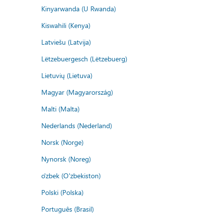
Kinyarwanda (U Rwanda)
Kiswahili (Kenya)
Latviešu (Latvija)
Lëtzebuergesch (Lëtzebuerg)
Lietuvių (Lietuva)
Magyar (Magyarország)
Malti (Malta)
Nederlands (Nederland)
Norsk (Norge)
Nynorsk (Noreg)
o'zbek (O'zbekiston)
Polski (Polska)
Português (Brasil)