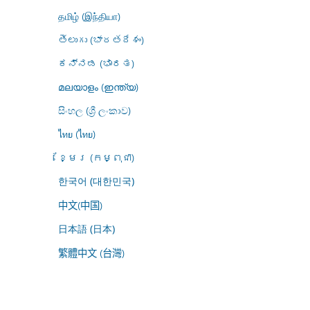
தமிழ் (இந்தியா)
తెలుగు (భారతదేశం)
ಕನ್ನಡ (ಭಾರತ)
മലയാളം (ഇന്ത്യ)
සිංහල (ශ්‍රී ලංකාව)
ไทย (ไทย)
ខ្មែរ (កម្ពុជា)
한국어 (대한민국)
中文(中国)
日本語 (日本)
繁體中文 (台灣)