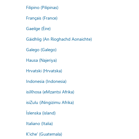
Filipino (Pilipinas)
Français (France)
Gaeilge (Éire)
Gàidhlig (An Rìoghachd Aonaichte)
Galego (Galego)
Hausa (Najeriya)
Hrvatski (Hrvatska)
Indonesia (Indonesia)
isiXhosa (eMzantsi Afrika)
isiZulu (iNingizimu Afrika)
Íslenska (ísland)
Italiano (Italia)
K'iche' (Guatemala)