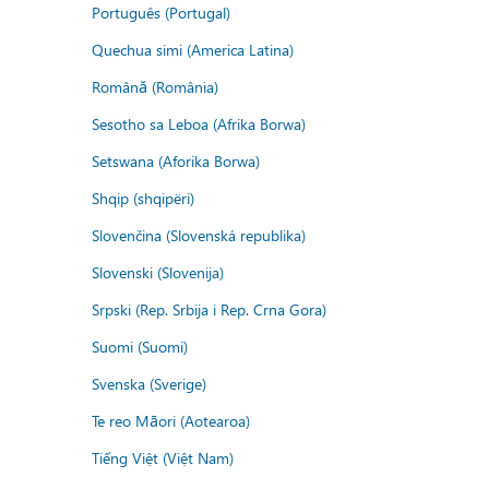
Português (Portugal)
Quechua simi (America Latina)
Română (România)
Sesotho sa Leboa (Afrika Borwa)
Setswana (Aforika Borwa)
Shqip (shqipëri)
Slovenčina (Slovenská republika)
Slovenski (Slovenija)
Srpski (Rep. Srbija i Rep. Crna Gora)
Suomi (Suomi)
Svenska (Sverige)
Te reo Māori (Aotearoa)
Tiếng Việt (Việt Nam)