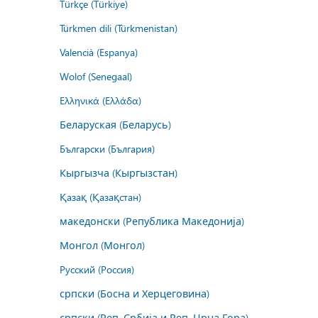
Türkçe (Türkiye)
Türkmen dili (Türkmenistan)
Valencià (Espanya)
Wolof (Senegaal)
Ελληνικά (Ελλάδα)
Беларуская (Беларусь)
Български (България)
Кыргызча (Кыргызстан)
Қазақ (Қазақстан)
македонски (Република Македонија)
Монгол (Монгол)
Русский (Россия)
српски (Босна и Херцеговина)
српски (Реп. Србија и Реп. Црна Гора)