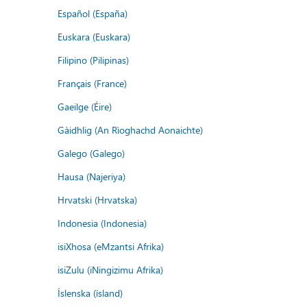
Español (España)
Euskara (Euskara)
Filipino (Pilipinas)
Français (France)
Gaeilge (Éire)
Gàidhlig (An Rìoghachd Aonaichte)
Galego (Galego)
Hausa (Najeriya)
Hrvatski (Hrvatska)
Indonesia (Indonesia)
isiXhosa (eMzantsi Afrika)
isiZulu (iNingizimu Afrika)
Íslenska (ísland)