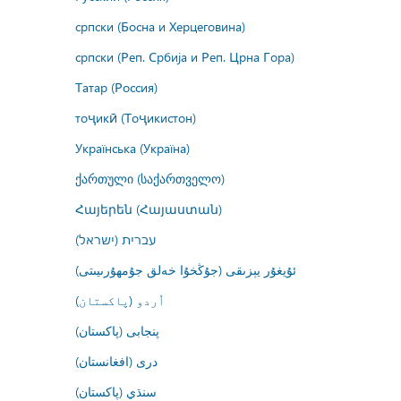
српски (Босна и Херцеговина)
српски (Реп. Србија и Реп. Црна Гора)
Татар (Россия)
тоҷикӣ (Тоҷикистон)
Українська (Україна)
ქართული (საქართველო)
Հայերեն (Հայաստան)
עברית (ישראל)
ئۇيغۇر يېزىقى (جۇڭخۇا خەلق جۇمھۇرىيىتى)
اُردو (پاکستان)
پنجابی (پاکستان)
درى (افغانستان)
سنڌي (پاکستان)