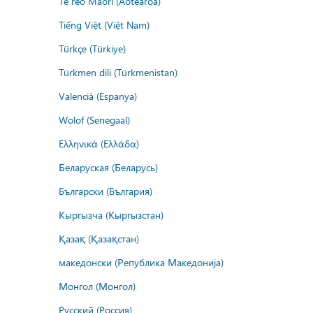
Te reo Māori (Aotearoa)
Tiếng Việt (Việt Nam)
Türkçe (Türkiye)
Türkmen dili (Türkmenistan)
Valencià (Espanya)
Wolof (Senegaal)
Ελληνικά (Ελλάδα)
Беларуская (Беларусь)
Български (България)
Кыргызча (Кыргызстан)
Қазақ (Қазақстан)
македонски (Република Македонија)
Монгол (Монгол)
Русский (Россия)