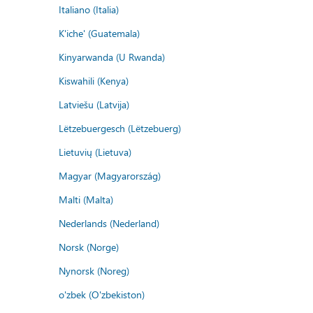
Italiano (Italia)
K'iche' (Guatemala)
Kinyarwanda (U Rwanda)
Kiswahili (Kenya)
Latviešu (Latvija)
Lëtzebuergesch (Lëtzebuerg)
Lietuvių (Lietuva)
Magyar (Magyarország)
Malti (Malta)
Nederlands (Nederland)
Norsk (Norge)
Nynorsk (Noreg)
o'zbek (O'zbekiston)