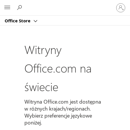
Zaloguj
Microsoft
się
do
Office Store
swojeg
konta
Witryny
Office.com na
świecie
Witryna Office.com jest dostępna
w różnych krajach/regionach.
Wybierz preferencje językowe
poniżej.