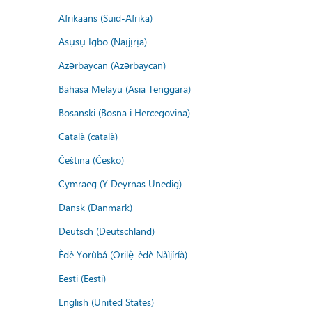
Afrikaans (Suid-Afrika)
Asụsụ Igbo (Naịjịrịa)
Azərbaycan (Azərbaycan)
Bahasa Melayu (Asia Tenggara)
Bosanski (Bosna i Hercegovina)
Català (català)
Čeština (Česko)
Cymraeg (Y Deyrnas Unedig)
Dansk (Danmark)
Deutsch (Deutschland)
Èdè Yorùbá (Orilẹ̀-èdè Nàìjíríà)
Eesti (Eesti)
English (United States)