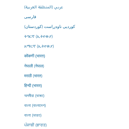
عربي (المنطقة العربية)
فارسى
کوردیی ناوەڕاست (کوردستان)
ትግርኛ (ኢትዮጵያ)
አማርኛ (ኢትዮጵያ)
कोंकणी (भारत)
नेपाली (नेपाल)
मराठी (भारत)
हिन्दी (भारत)
অসমীয়া (ভাৰত)
বাংলা (বাংলাদেশ)
বাংলা (ভারত)
ਪੰਜਾਬੀ (ਭਾਰਤ)