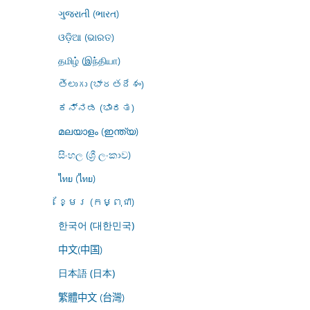
ગુજરાતી (ભારત)
ଓଡ଼ିଆ (ଭାରତ)
தமிழ் (இந்தியா)
తెలుగు (భారతదేశం)
ಕನ್ನಡ (ಭಾರತ)
മലയാളം (ഇന്ത്യ)
සිංහල (ශ්‍රී ලංකාව)
ไทย (ไทย)
ខ្មែរ (កម្ពុជា)
한국어 (대한민국)
中文(中国)
日本語 (日本)
繁體中文 (台灣)