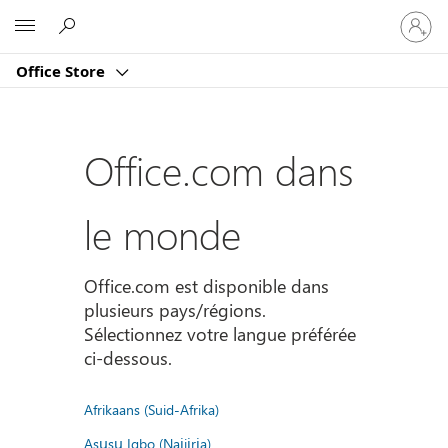
Connect
Microsoft
vous
à
Office Store
votre
compte
Office.com dans
le monde
Office.com est disponible dans
plusieurs pays/régions.
Sélectionnez votre langue préférée
ci-dessous.
Afrikaans (Suid-Afrika)
Asụsụ Igbo (Naịjịrịa)