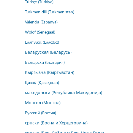
Türkçe (Türkiye)
Türkmen dili (Türkmenistan)
Valencià (Espanya)
Wolof (Senegaal)
Ελληνικά (Ελλάδα)
Беларуская (Беларусь)
Български (България)
Кыргызча (Кыргызстан)
Қазақ (Қазақстан)
македонски (Република Македонија)
Монгол (Монгол)
Русский (Россия)
српски (Босна и Херцеговина)
српски (Реп. Србија и Реп. Црна Гора)