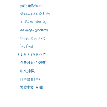
தமிழ் (இந்தியா)
తెలుగు (భారతదేశం)
ಕನ್ನಡ (ಭಾರತ)
മലയാളം (ഇന്ത്യ)
සිංහල (ශ්‍රී ලංකාව)
ไทย (ไทย)
ខ្មែរ (កម្ពុជា)
한국어 (대한민국)
中文(中国)
日本語 (日本)
繁體中文 (台灣)