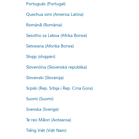
Português (Portugal)
Quechua simi (America Latina)
Română (România)
Sesotho sa Leboa (Afrika Borwa)
Setswana (Aforika Borwa)
Shqip (shqipëri)
Slovenčina (Slovenská republika)
Slovenski (Slovenija)
Srpski (Rep. Srbija i Rep. Crna Gora)
Suomi (Suomi)
Svenska (Sverige)
Te reo Māori (Aotearoa)
Tiếng Việt (Việt Nam)