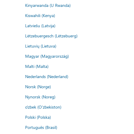
Kinyarwanda (U Rwanda)
Kiswahili (Kenya)
Latviešu (Latvija)
Lëtzebuergesch (Lëtzebuerg)
Lietuvių (Lietuva)
Magyar (Magyarország)
Malti (Malta)
Nederlands (Nederland)
Norsk (Norge)
Nynorsk (Noreg)
o'zbek (O'zbekiston)
Polski (Polska)
Português (Brasil)