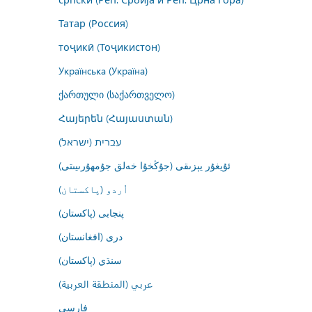
Татар (Россия)
тоҷикӣ (Тоҷикистон)
Українська (Україна)
ქართული (საქართველო)
Հայերեն (Հայաստան)
עברית (ישראל)
ئۇيغۇر يېزىقى (جۇڭخۇا خەلق جۇمھۇرىيىتى)
اُردو (پاکستان)
پنجابی (پاکستان)
درى (افغانستان)
سنڌي (پاکستان)
عربي (المنطقة العربية)
فارسى