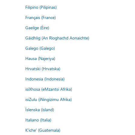
Filipino (Pilipinas)
Français (France)
Gaeilge (Éire)
Gàidhlig (An Rìoghachd Aonaichte)
Galego (Galego)
Hausa (Najeriya)
Hrvatski (Hrvatska)
Indonesia (Indonesia)
isiXhosa (eMzantsi Afrika)
isiZulu (iNingizimu Afrika)
Íslenska (ísland)
Italiano (Italia)
K'iche' (Guatemala)