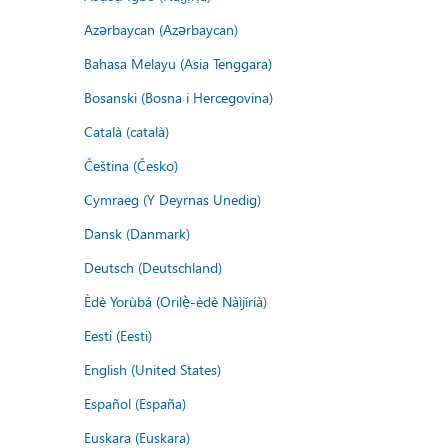
Azərbaycan (Azərbaycan)
Bahasa Melayu (Asia Tenggara)
Bosanski (Bosna i Hercegovina)
Català (català)
Čeština (Česko)
Cymraeg (Y Deyrnas Unedig)
Dansk (Danmark)
Deutsch (Deutschland)
Èdè Yorùbá (Orilẹ̀-èdè Nàìjíríà)
Eesti (Eesti)
English (United States)
Español (España)
Euskara (Euskara)