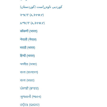
کوردیی ناوەڕاست (کوردستان)
ትግርኛ (ኢትዮጵያ)
አማርኛ (ኢትዮጵያ)
कोंकणी (भारत)
नेपाली (नेपाल)
मराठी (भारत)
हिन्दी (भारत)
অসমীয়া (ভাৰত)
বাংলা (বাংলাদেশ)
বাংলা (ভারত)
ਪੰਜਾਬੀ (ਭਾਰਤ)
ગુજરાતી (ભારત)
ଓଡ଼ିଆ (ଭାରତ)