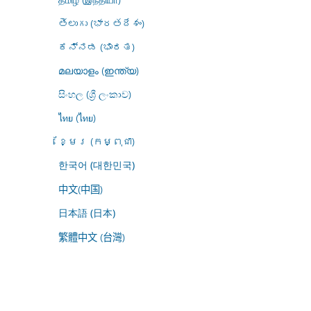
తెలుగు (భారతదేశం)
ಕನ್ನಡ (ಭಾರತ)
മലയാളം (ഇന്ത്യ)
සිංහල (ශ්‍රී ලංකාව)
ไทย (ไทย)
ខ្មែរ (កម្ពុជា)
한국어 (대한민국)
中文(中国)
日本語 (日本)
繁體中文 (台灣)