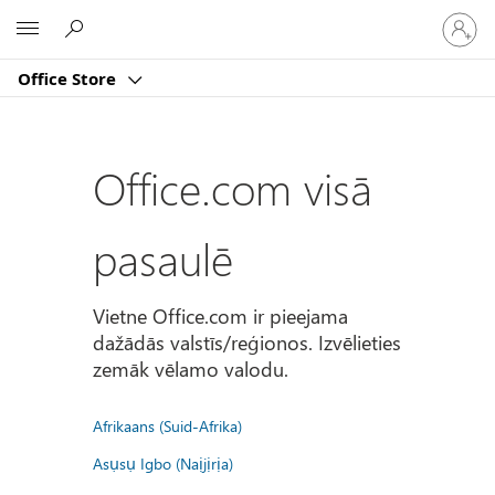
Pierakst
Microsoft
savā
kontā
Office Store
Office.com visā
pasaulē
Vietne Office.com ir pieejama
dažādās valstīs/reģionos. Izvēlieties
zemāk vēlamo valodu.
Afrikaans (Suid-Afrika)
Asụsụ Igbo (Naịjịrịa)