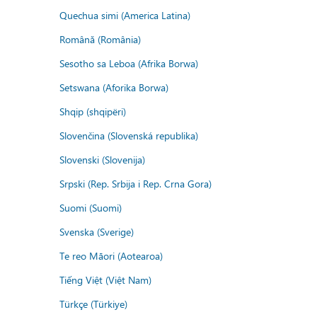
Quechua simi (America Latina)
Română (România)
Sesotho sa Leboa (Afrika Borwa)
Setswana (Aforika Borwa)
Shqip (shqipëri)
Slovenčina (Slovenská republika)
Slovenski (Slovenija)
Srpski (Rep. Srbija i Rep. Crna Gora)
Suomi (Suomi)
Svenska (Sverige)
Te reo Māori (Aotearoa)
Tiếng Việt (Việt Nam)
Türkçe (Türkiye)