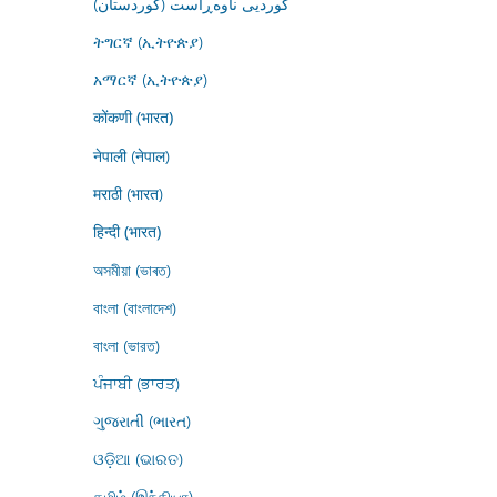
کوردیی ناوەڕاست (کوردستان)
ትግርኛ (ኢትዮጵያ)
አማርኛ (ኢትዮጵያ)
कोंकणी (भारत)
नेपाली (नेपाल)
मराठी (भारत)
हिन्दी (भारत)
অসমীয়া (ভাৰত)
বাংলা (বাংলাদেশ)
বাংলা (ভারত)
ਪੰਜਾਬੀ (ਭਾਰਤ)
ગુજરાતી (ભારત)
ଓଡ଼ିଆ (ଭାରତ)
தமிழ் (இந்தியா)