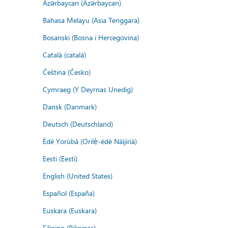
Azərbaycan (Azərbaycan)
Bahasa Melayu (Asia Tenggara)
Bosanski (Bosna i Hercegovina)
Català (català)
Čeština (Česko)
Cymraeg (Y Deyrnas Unedig)
Dansk (Danmark)
Deutsch (Deutschland)
Èdè Yorùbá (Orilẹ̀-èdè Nàìjíríà)
Eesti (Eesti)
English (United States)
Español (España)
Euskara (Euskara)
Filipino (Pilipinas)