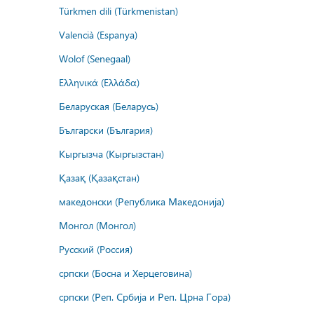
Türkmen dili (Türkmenistan)
Valencià (Espanya)
Wolof (Senegaal)
Ελληνικά (Ελλάδα)
Беларуская (Беларусь)
Български (България)
Кыргызча (Кыргызстан)
Қазақ (Қазақстан)
македонски (Република Македонија)
Монгол (Монгол)
Русский (Россия)
српски (Босна и Херцеговина)
српски (Реп. Србија и Реп. Црна Гора)