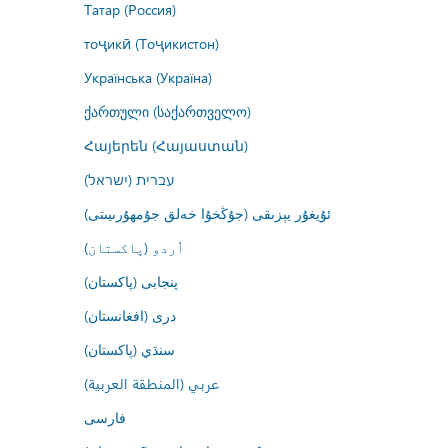
Татар (Россия)
тоҷикӣ (Тоҷикистон)
Українська (Україна)
ქართული (საქართველო)
Հայերեն (Հայաստան)
עברית (ישראל)
ئۇيغۇر يېزىقى (جۇڭخۇا خەلق جۇمھۇرىيىتى)
اُردو (پاکستان)
پنجابی (پاکستان)
درى (افغانستان)
سنڌي (پاکستان)
عربي (المنطقة العربية)
فارسى