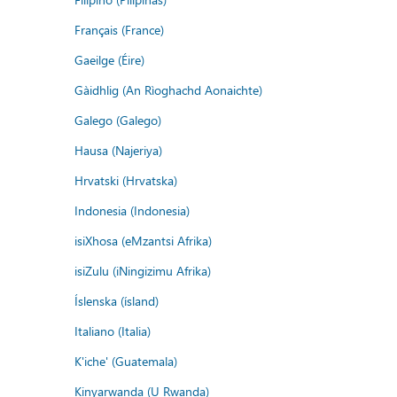
Français (France)
Gaeilge (Éire)
Gàidhlig (An Rìoghachd Aonaichte)
Galego (Galego)
Hausa (Najeriya)
Hrvatski (Hrvatska)
Indonesia (Indonesia)
isiXhosa (eMzantsi Afrika)
isiZulu (iNingizimu Afrika)
Íslenska (ísland)
Italiano (Italia)
K'iche' (Guatemala)
Kinyarwanda (U Rwanda)