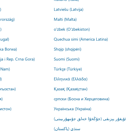
)
Latviešu (Latvija)
rország)
Malti (Malta)
)
o'zbek (O'zbekiston)
ugal)
Quechua simi (America Latina)
ika Borwa)
Shqip (shqipëri)
ija i Rep. Crna Gora)
Suomi (Suomi)
t Nam)
Türkçe (Türkiye)
)
Ελληνικά (Ελλάδα)
гызстан)
Қазақ (Қазақстан)
я)
српски (Босна и Херцеговина)
истон)
Українська (Україна)
ئۇيغۇر يېزىقى (جۇڭخۇا خەلق جۇمھۇرىيىتى)
سنڌي (پاکستان)