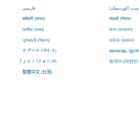
ڕاست (کوردستان
فارسى
नेपाली (नेपाल)
कोंकणी (भारत)
অসমীয়া (ভাৰত)
বাংলা (বাংলাদেশ)
ગુજરાતી (ભારત)
ଓଡ଼ିଆ (ଭାରତ)
ಕನ್ನಡ (ಭಾರತ)
മലയാളം (ഇന്ത
ខ្មែរ (កម្ពុជា)
한국어 (대한민
繁體中文 (台灣)