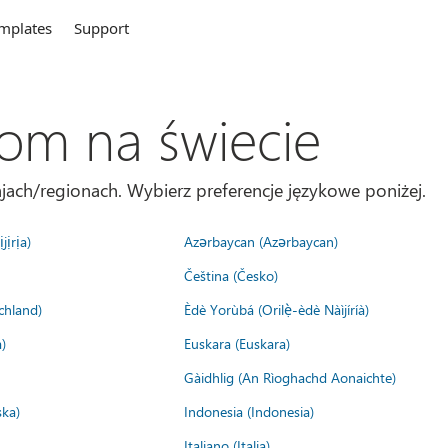
mplates
Support
com na świecie
jach/regionach. Wybierz preferencje językowe poniżej.
jịrịa)
Azərbaycan (Azərbaycan)
Čeština (Česko)
chland)
Èdè Yorùbá (Orilẹ̀-èdè Nàìjíríà)
)
Euskara (Euskara)
Gàidhlig (An Rìoghachd Aonaichte)
ska)
Indonesia (Indonesia)
Italiano (Italia)