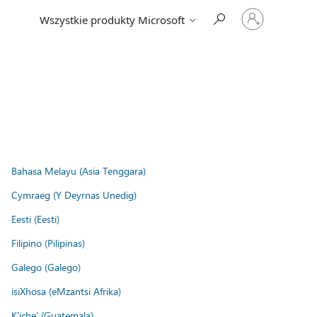
Zaloguj
Wszystkie produkty Microsoft
się
do
swojego
konta
Bahasa Melayu (Asia Tenggara)
Cymraeg (Y Deyrnas Unedig)
Eesti (Eesti)
Filipino (Pilipinas)
Galego (Galego)
isiXhosa (eMzantsi Afrika)
K'iche' (Guatemala)