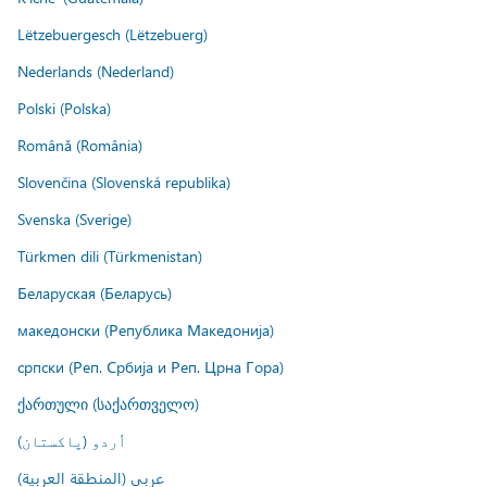
Lëtzebuergesch (Lëtzebuerg)
Nederlands (Nederland)
Polski (Polska)
Română (România)
Slovenčina (Slovenská republika)
Svenska (Sverige)
Türkmen dili (Türkmenistan)
Беларуская (Беларусь)
македонски (Република Македонија)
српски (Реп. Србија и Реп. Црна Гора)
ქართული (საქართველო)
اُردو (پاکستان)
عربي (المنطقة العربية)