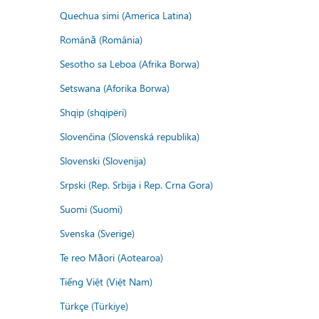
Quechua simi (America Latina)
Română (România)
Sesotho sa Leboa (Afrika Borwa)
Setswana (Aforika Borwa)
Shqip (shqipëri)
Slovenčina (Slovenská republika)
Slovenski (Slovenija)
Srpski (Rep. Srbija i Rep. Crna Gora)
Suomi (Suomi)
Svenska (Sverige)
Te reo Māori (Aotearoa)
Tiếng Việt (Việt Nam)
Türkçe (Türkiye)