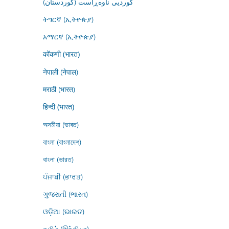
کوردیی ناوەڕاست (کوردستان)
ትግርኛ (ኢትዮጵያ)
አማርኛ (ኢትዮጵያ)
कोंकणी (भारत)
नेपाली (नेपाल)
मराठी (भारत)
हिन्दी (भारत)
অসমীয়া (ভাৰত)
বাংলা (বাংলাদেশ)
বাংলা (ভারত)
ਪੰਜਾਬੀ (ਭਾਰਤ)
ગુજરાતી (ભારત)
ଓଡ଼ିଆ (ଭାରତ)
தமிழ் (இந்தியா)