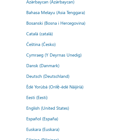
Azərbaycan (Azərbaycan)
Bahasa Melayu (Asia Tenggara)
Bosanski (Bosna i Hercegovina)
Català (català)
Čeština (Česko)
Cymraeg (Y Deyrnas Unedig)
Dansk (Danmark)
Deutsch (Deutschland)
Èdè Yorùbá (Orilẹ̀-èdè Nàìjíríà)
Eesti (Eesti)
English (United States)
Español (España)
Euskara (Euskara)
Filipino (Pilipinas)