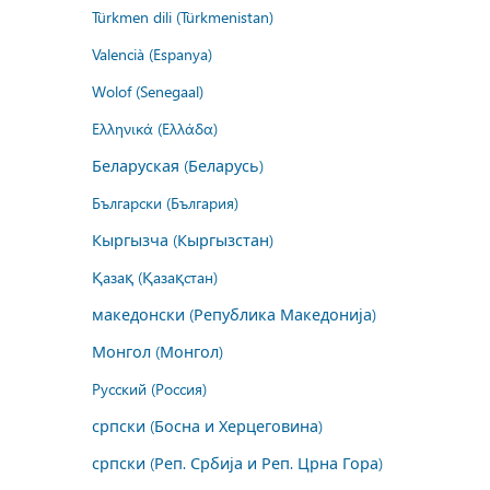
Türkmen dili (Türkmenistan)
Valencià (Espanya)
Wolof (Senegaal)
Ελληνικά (Ελλάδα)
Беларуская (Беларусь)
Български (България)
Кыргызча (Кыргызстан)
Қазақ (Қазақстан)
македонски (Република Македонија)
Монгол (Монгол)
Русский (Россия)
српски (Босна и Херцеговина)
српски (Реп. Србија и Реп. Црна Гора)