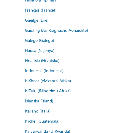
Français (France)
Gaeilge (Éire)
Gàidhlig (An Rìoghachd Aonaichte)
Galego (Galego)
Hausa (Najeriya)
Hrvatski (Hrvatska)
Indonesia (Indonesia)
isiXhosa (eMzantsi Afrika)
isiZulu (iNingizimu Afrika)
Íslenska (ísland)
Italiano (Italia)
K'iche' (Guatemala)
Kinyarwanda (U Rwanda)