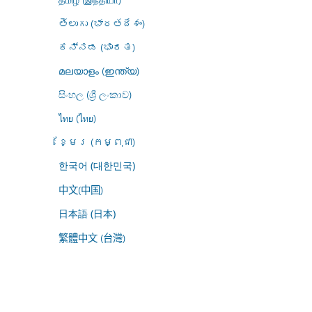
తెలుగు (భారతదేశం)
ಕನ್ನಡ (ಭಾರತ)
മലയാളം (ഇന്ത്യ)
සිංහල (ශ්‍රී ලංකාව)
ไทย (ไทย)
ខ្មែរ (កម្ពុជា)
한국어 (대한민국)
中文(中国)
日本語 (日本)
繁體中文 (台灣)