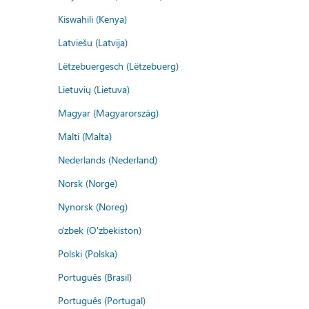
Kiswahili (Kenya)
Latviešu (Latvija)
Lëtzebuergesch (Lëtzebuerg)
Lietuvių (Lietuva)
Magyar (Magyarország)
Malti (Malta)
Nederlands (Nederland)
Norsk (Norge)
Nynorsk (Noreg)
o'zbek (O'zbekiston)
Polski (Polska)
Português (Brasil)
Português (Portugal)