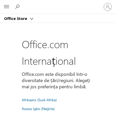
Conectaț
Microsoft
vă
la
Office Store
contul
dvs.
Office.com
Internațional
Office.com este disponibil într-o
diversitate de țări/regiuni. Alegeți
mai jos preferința pentru limbă.
Afrikaans (Suid-Afrika)
Asụsụ Igbo (Naịjịrịa)