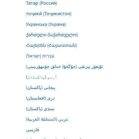
Татар (Россия)
тоҷикӣ (Тоҷикистон)
Українська (Україна)
ქართული (საქართველო)
Հայերեն (Հայաստան)
עברית (ישראל)
ئۇيغۇر يېزىقى (جۇڭخۇا خەلق جۇمھۇرىيىتى)
اُردو (پاکستان)
پنجابی (پاکستان)
درى (افغانستان)
سنڌي (پاکستان)
عربي (المنطقة العربية)
فارسى