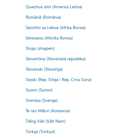
Quechua simi (America Latina)
Română (România)
Sesotho sa Leboa (Afrika Borwa)
Setswana (Aforika Borwa)
Shqip (shqipëri)
Slovenčina (Slovenská republika)
Slovenski (Slovenija)
Srpski (Rep. Srbija i Rep. Crna Gora)
Suomi (Suomi)
Svenska (Sverige)
Te reo Māori (Aotearoa)
Tiếng Việt (Việt Nam)
Türkçe (Türkiye)