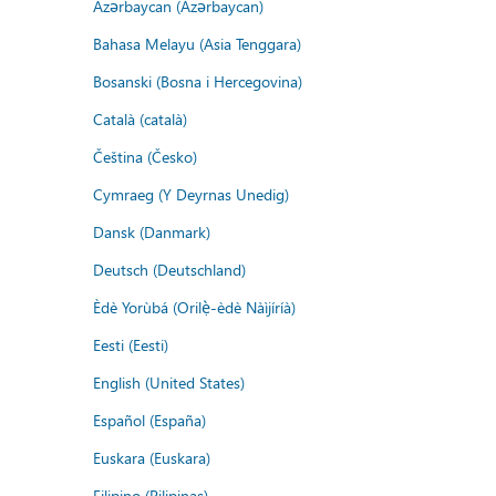
Azərbaycan (Azərbaycan)
Bahasa Melayu (Asia Tenggara)
Bosanski (Bosna i Hercegovina)
Català (català)
Čeština (Česko)
Cymraeg (Y Deyrnas Unedig)
Dansk (Danmark)
Deutsch (Deutschland)
Èdè Yorùbá (Orilẹ̀-èdè Nàìjíríà)
Eesti (Eesti)
English (United States)
Español (España)
Euskara (Euskara)
Filipino (Pilipinas)