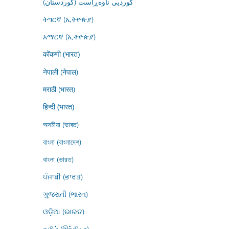
کوردیی ناوەڕاست (کوردستان)
ትግርኛ (ኢትዮጵያ)
አማርኛ (ኢትዮጵያ)
कोंकणी (भारत)
नेपाली (नेपाल)
मराठी (भारत)
हिन्दी (भारत)
অসমীয়া (ভাৰত)
বাংলা (বাংলাদেশ)
বাংলা (ভারত)
ਪੰਜਾਬੀ (ਭਾਰਤ)
ગુજરાતી (ભારત)
ଓଡ଼ିଆ (ଭାରତ)
தமிழ் (இந்தியா)