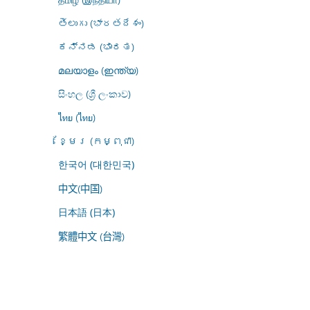
తెలుగు (భారతదేశం)
ಕನ್ನಡ (ಭಾರತ)
മലയാളം (ഇന്ത്യ)
සිංහල (ශ්‍රී ලංකාව)
ไทย (ไทย)
ខ្មែរ (កម្ពុជា)
한국어 (대한민국)
中文(中国)
日本語 (日本)
繁體中文 (台灣)