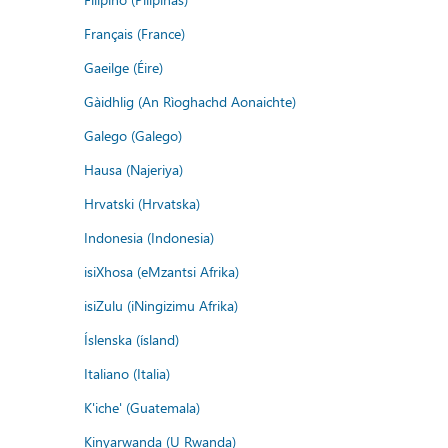
Français (France)
Gaeilge (Éire)
Gàidhlig (An Rìoghachd Aonaichte)
Galego (Galego)
Hausa (Najeriya)
Hrvatski (Hrvatska)
Indonesia (Indonesia)
isiXhosa (eMzantsi Afrika)
isiZulu (iNingizimu Afrika)
Íslenska (ísland)
Italiano (Italia)
K'iche' (Guatemala)
Kinyarwanda (U Rwanda)