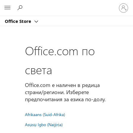
Влезте
Microsoft
във
вашия
Office Store
акаунт
Office.com по
света
Office.com е наличен в редица
страни/региони. Изберете
предпочитания за езика по-долу.
Afrikaans (Suid-Afrika)
Asụsụ Igbo (Naịjịrịa)