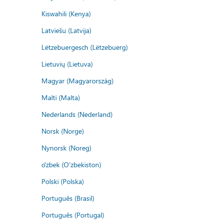
Kiswahili (Kenya)
Latviešu (Latvija)
Lëtzebuergesch (Lëtzebuerg)
Lietuvių (Lietuva)
Magyar (Magyarország)
Malti (Malta)
Nederlands (Nederland)
Norsk (Norge)
Nynorsk (Noreg)
o'zbek (O'zbekiston)
Polski (Polska)
Português (Brasil)
Português (Portugal)