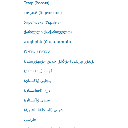
Татар (Россия)
тоҷикӣ (Тоҷикистон)
Українська (Україна)
ქართული (საქართველო)
Հայերեն (Հայաստան)
עברית (ישראל)
ئۇيغۇر يېزىقى (جۇڭخۇا خەلق جۇمھۇرىيىتى)
اُردو (پاکستان)
پنجابی (پاکستان)
درى (افغانستان)
سنڌي (پاکستان)
عربي (المنطقة العربية)
فارسى