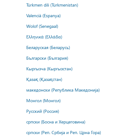
Türkmen dili (Türkmenistan)
Valencià (Espanya)
Wolof (Senegaal)
Ελληνικά (Ελλάδα)
Беларуская (Беларусь)
Български (България)
Кыргызча (Кыргызстан)
Қазақ (Қазақстан)
македонски (Република Македонија)
Монгол (Монгол)
Русский (Россия)
српски (Босна и Херцеговина)
српски (Реп. Србија и Реп. Црна Гора)