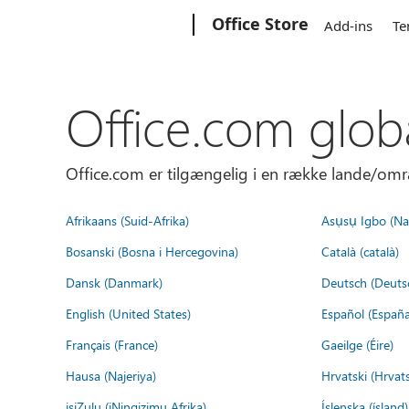
Microsoft
Office Store
Add-ins
Te
Office.com glob
Office.com er tilgængelig i en række lande/omr
Afrikaans (Suid-Afrika)
Asụsụ Igbo (Naị
Bosanski (Bosna i Hercegovina)
Català (català)
Dansk (Danmark)
Deutsch (Deuts
English (United States)
Español (España
Français (France)
Gaeilge (Éire)
Hausa (Najeriya)
Hrvatski (Hrvat
isiZulu (iNingizimu Afrika)
Íslenska (ísland)