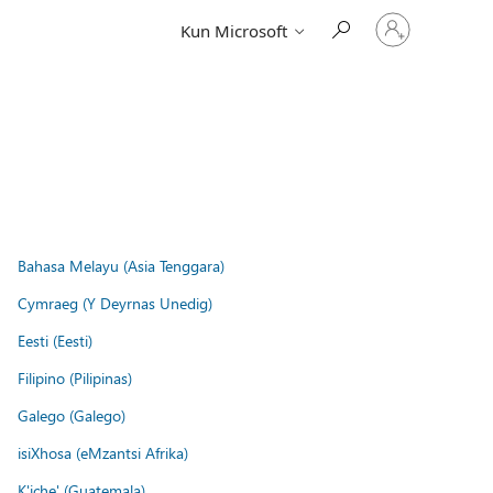
Log
Kun Microsoft
på
din
konto
Bahasa Melayu (Asia Tenggara)
Cymraeg (Y Deyrnas Unedig)
Eesti (Eesti)
Filipino (Pilipinas)
Galego (Galego)
isiXhosa (eMzantsi Afrika)
K'iche' (Guatemala)