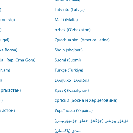
)
Latviešu (Latvija)
rország)
Malti (Malta)
)
o'zbek (O'zbekiston)
ugal)
Quechua simi (America Latina)
ika Borwa)
Shqip (shqipëri)
ija i Rep. Crna Gora)
Suomi (Suomi)
t Nam)
Türkçe (Türkiye)
)
Ελληνικά (Ελλάδα)
ргызстан)
Қазақ (Қазақстан)
я)
српски (Босна и Херцеговина)
кистон)
Українська (Україна)
ئۇيغۇر يېزىقى (جۇڭخۇا خەلق جۇمھۇرىيىتى)
سنڌي (پاکستان)