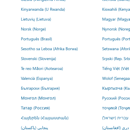
Kinyarwanda (U Rwanda)
Kiswahili (Kenya
Lietuvių (Lietuva)
Magyar (Magya
Norsk (Norge)
Nynorsk (Noreg
Português (Brasil)
Português (Port
Sesotho sa Leboa (Afrika Borwa)
Setswana (Afor
Slovenski (Slovenija)
Srpski (Rep. Srb
Te reo Māori (Aotearoa)
Tiếng Việt (Việ
Valencià (Espanya)
Wolof (Senegaal
Български (България)
Кыргызча (Кы
Монгол (Монгол)
Русский (Росси
Татар (Россия)
тоҷикӣ (Тоҷи
Հայերեն (Հայաստան)
עברית (ישראל)
درى (افغانستان)
پنجابی (پاکستان)