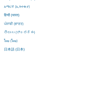
አማርኛ (ኢትዮጵያ)
हिन्दी (भारत)
ਪੰਜਾਬੀ (ਭਾਰਤ)
తెలుగు (భారతదేశం)
ไทย (ไทย)
日本語 (日本)