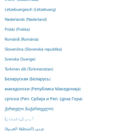
Lëtzebuergesch (Lëtzebuerg)
Nederlands (Nederland)
Polski (Polska)
Română (România)
Slovenčina (Slovenská republika)
Svenska (Sverige)
Türkmen dili (Türkmenistan)
Беларуская (Беларусь)
македонски (Република Македонија)
српски (Реп. Србија и Реп. Црна Гора)
ქართული (საქართველო)
اُردو (پاکستان)
عربي (المنطقة العربية)