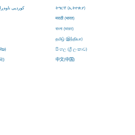
کوردیی ناوە)
ትግርኛ (ኢትዮጵያ)
मराठी (भारत)
বাংলা (ভারত)
தமிழ் (இந்தியா)
്യ)
සිංහල (ශ්‍රී ලංකාව)
中文(中国)
국)