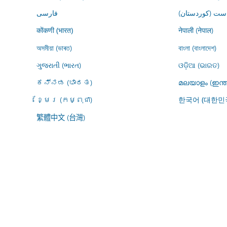
ڕاست (کوردستان
فارسى
नेपाली (नेपाल)
कोंकणी (भारत)
অসমীয়া (ভাৰত)
বাংলা (বাংলাদেশ)
ગુજરાતી (ભારત)
ଓଡ଼ିଆ (ଭାରତ)
ಕನ್ನಡ (ಭಾರತ)
മലയാളം (ഇന്ത
ខ្មែរ (កម្ពុជា)
한국어 (대한민
繁體中文 (台灣)