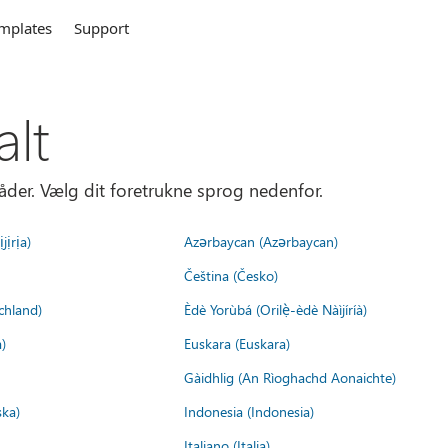
mplates
Support
alt
åder. Vælg dit foretrukne sprog nedenfor.
jịrịa)
Azərbaycan (Azərbaycan)
Čeština (Česko)
chland)
Èdè Yorùbá (Orilẹ̀-èdè Nàìjíríà)
)
Euskara (Euskara)
Gàidhlig (An Rìoghachd Aonaichte)
ska)
Indonesia (Indonesia)
Italiano (Italia)