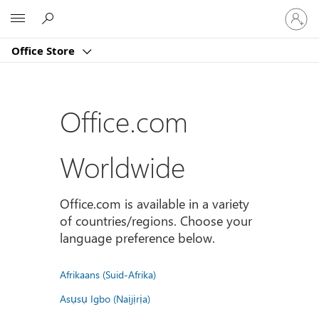
Sign
Microsoft
in
to
Office Store
your
account
Office.com
Worldwide
Office.com is available in a variety
of countries/regions. Choose your
language preference below.
Afrikaans (Suid-Afrika)
Asụsụ Igbo (Naịjịrịa)