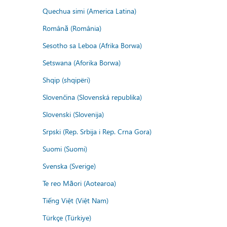
Quechua simi (America Latina)
Română (România)
Sesotho sa Leboa (Afrika Borwa)
Setswana (Aforika Borwa)
Shqip (shqipëri)
Slovenčina (Slovenská republika)
Slovenski (Slovenija)
Srpski (Rep. Srbija i Rep. Crna Gora)
Suomi (Suomi)
Svenska (Sverige)
Te reo Māori (Aotearoa)
Tiếng Việt (Việt Nam)
Türkçe (Türkiye)