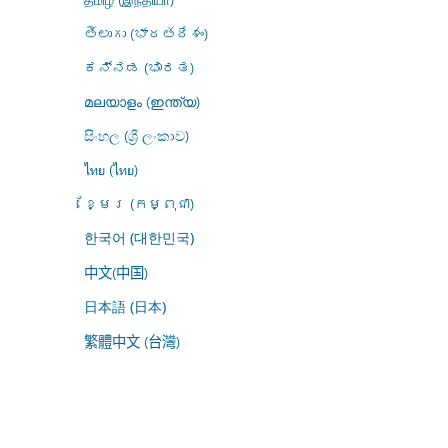
తెలుగు (భారతదేశం)
ಕನ್ನಡ (ಭಾರತ)
മലയാളം (ഇന്ത്യ)
සිංහල (ශ්‍රී ලංකාව)
ไทย (ไทย)
ខ្មែរ (កម្ពុជា)
한국어 (대한민국)
中文(中国)
日本語 (日本)
繁體中文 (台灣)