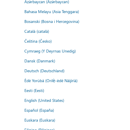
Azərbaycan (Azərbaycan)
Bahasa Melayu (Asia Tenggara)
Bosanski (Bosna i Hercegovina)
Català (català)
Čeština (Česko)
Cymraeg (Y Deyrnas Unedig)
Dansk (Danmark)
Deutsch (Deutschland)
Èdè Yorùbá (Orilẹ̀-èdè Nàìjíríà)
Eesti (Eesti)
English (United States)
Español (España)
Euskara (Euskara)
Filipino (Pilipinas)