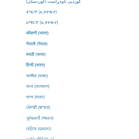
کوردیی ناوەڕاست (کوردستان)
ትግርኛ (ኢትዮጵያ)
አማርኛ (ኢትዮጵያ)
कोंकणी (भारत)
नेपाली (नेपाल)
मराठी (भारत)
हिन्दी (भारत)
অসমীয়া (ভাৰত)
বাংলা (বাংলাদেশ)
বাংলা (ভারত)
ਪੰਜਾਬੀ (ਭਾਰਤ)
ગુજરાતી (ભારત)
ଓଡ଼ିଆ (ଭାରତ)
தமிழ் (இந்தியா)