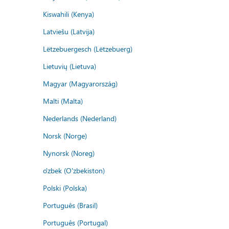
Kiswahili (Kenya)
Latviešu (Latvija)
Lëtzebuergesch (Lëtzebuerg)
Lietuvių (Lietuva)
Magyar (Magyarország)
Malti (Malta)
Nederlands (Nederland)
Norsk (Norge)
Nynorsk (Noreg)
o'zbek (O'zbekiston)
Polski (Polska)
Português (Brasil)
Português (Portugal)