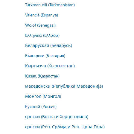
Türkmen dili (Türkmenistan)
Valencià (Espanya)
Wolof (Senegaal)
Ελληνικά (Ελλάδα)
Беларуская (Беларусь)
Български (България)
Кыргызча (Кыргызстан)
Қазақ (Қазақстан)
македонски (Република Македонија)
Монгол (Монгол)
Русский (Россия)
српски (Босна и Херцеговина)
српски (Реп. Србија и Реп. Црна Гора)