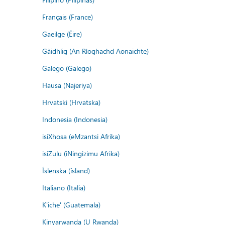
Français (France)
Gaeilge (Éire)
Gàidhlig (An Rìoghachd Aonaichte)
Galego (Galego)
Hausa (Najeriya)
Hrvatski (Hrvatska)
Indonesia (Indonesia)
isiXhosa (eMzantsi Afrika)
isiZulu (iNingizimu Afrika)
Íslenska (ísland)
Italiano (Italia)
K'iche' (Guatemala)
Kinyarwanda (U Rwanda)