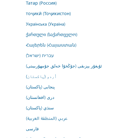
Татар (Россия)
тоҷикӣ (Тоҷикистон)
Українська (Україна)
ქართული (საქართველო)
Հայերեն (Հայաստան)
עברית (ישראל)
ئۇيغۇر يېزىقى (جۇڭخۇا خەلق جۇمھۇرىيىتى)
اُردو (پاکستان)
پنجابی (پاکستان)
درى (افغانستان)
سنڌي (پاکستان)
عربي (المنطقة العربية)
فارسى