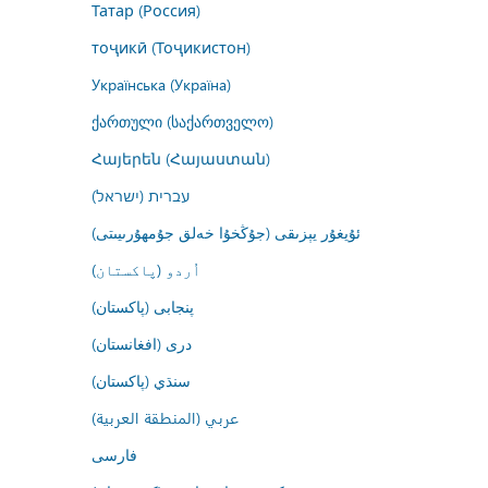
Татар (Россия)
тоҷикӣ (Тоҷикистон)
Українська (Україна)
ქართული (საქართველო)
Հայերեն (Հայաստան)
עברית (ישראל)
ئۇيغۇر يېزىقى (جۇڭخۇا خەلق جۇمھۇرىيىتى)
اُردو (پاکستان)
پنجابی (پاکستان)
درى (افغانستان)
سنڌي (پاکستان)
عربي (المنطقة العربية)
فارسى