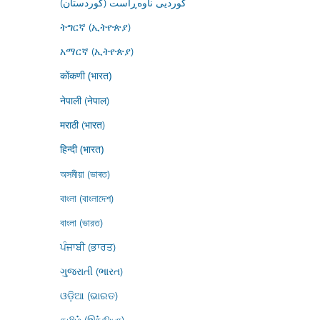
کوردیی ناوەڕاست (کوردستان)
ትግርኛ (ኢትዮጵያ)
አማርኛ (ኢትዮጵያ)
कोंकणी (भारत)
नेपाली (नेपाल)
मराठी (भारत)
हिन्दी (भारत)
অসমীয়া (ভাৰত)
বাংলা (বাংলাদেশ)
বাংলা (ভারত)
ਪੰਜਾਬੀ (ਭਾਰਤ)
ગુજરાતી (ભારત)
ଓଡ଼ିଆ (ଭାରତ)
தமிழ் (இந்தியா)