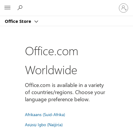
Sign
Microsoft
in
to
Office Store
your
account
Office.com
Worldwide
Office.com is available in a variety
of countries/regions. Choose your
language preference below.
Afrikaans (Suid-Afrika)
Asụsụ Igbo (Naịjịrịa)