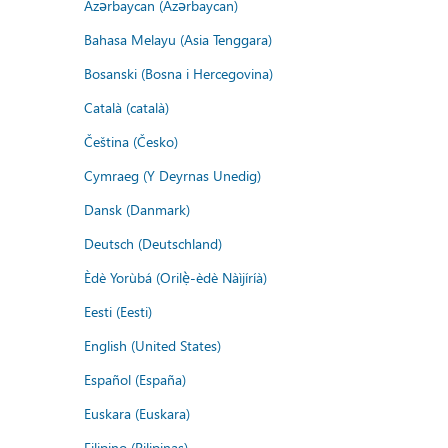
Azərbaycan (Azərbaycan)
Bahasa Melayu (Asia Tenggara)
Bosanski (Bosna i Hercegovina)
Català (català)
Čeština (Česko)
Cymraeg (Y Deyrnas Unedig)
Dansk (Danmark)
Deutsch (Deutschland)
Èdè Yorùbá (Orilẹ̀-èdè Nàìjíríà)
Eesti (Eesti)
English (United States)
Español (España)
Euskara (Euskara)
Filipino (Pilipinas)