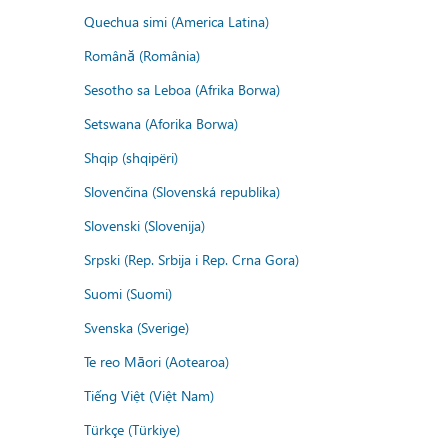
Quechua simi (America Latina)
Română (România)
Sesotho sa Leboa (Afrika Borwa)
Setswana (Aforika Borwa)
Shqip (shqipëri)
Slovenčina (Slovenská republika)
Slovenski (Slovenija)
Srpski (Rep. Srbija i Rep. Crna Gora)
Suomi (Suomi)
Svenska (Sverige)
Te reo Māori (Aotearoa)
Tiếng Việt (Việt Nam)
Türkçe (Türkiye)