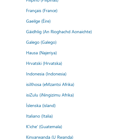
Français (France)
Gaeilge (Éire)
Gàidhlig (An Rìoghachd Aonaichte)
Galego (Galego)
Hausa (Najeriya)
Hrvatski (Hrvatska)
Indonesia (Indonesia)
isiXhosa (eMzantsi Afrika)
isiZulu (iNingizimu Afrika)
Íslenska (ísland)
Italiano (Italia)
K'iche' (Guatemala)
Kinyarwanda (U Rwanda)