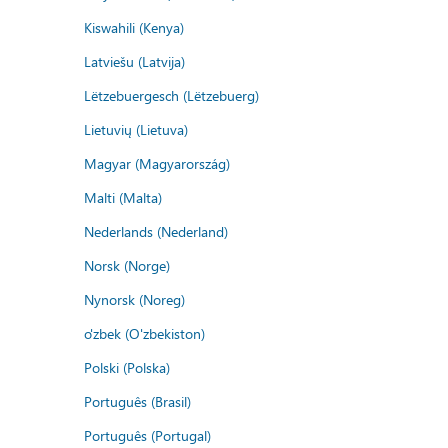
Kiswahili (Kenya)
Latviešu (Latvija)
Lëtzebuergesch (Lëtzebuerg)
Lietuvių (Lietuva)
Magyar (Magyarország)
Malti (Malta)
Nederlands (Nederland)
Norsk (Norge)
Nynorsk (Noreg)
o'zbek (O'zbekiston)
Polski (Polska)
Português (Brasil)
Português (Portugal)