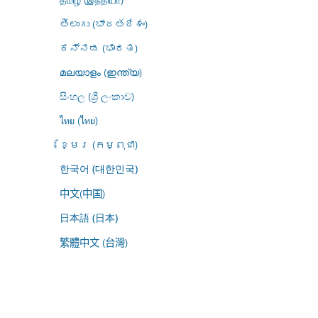
తెలుగు (భారతదేశం)
ಕನ್ನಡ (ಭಾರತ)
മലയാളം (ഇന്ത്യ)
සිංහල (ශ්‍රී ලංකාව)
ไทย (ไทย)
ខ្មែរ (កម្ពុជា)
한국어 (대한민국)
中文(中国)
日本語 (日本)
繁體中文 (台灣)