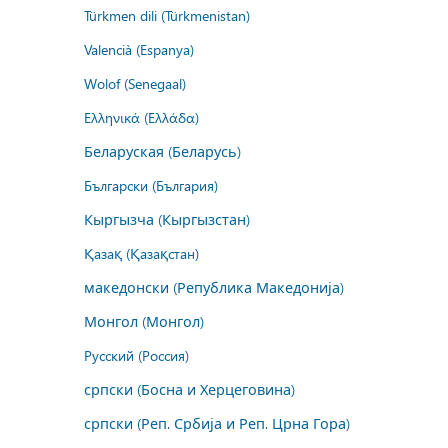
Türkmen dili (Türkmenistan)
Valencià (Espanya)
Wolof (Senegaal)
Ελληνικά (Ελλάδα)
Беларуская (Беларусь)
Български (България)
Кыргызча (Кыргызстан)
Қазақ (Қазақстан)
македонски (Република Македонија)
Монгол (Монгол)
Русский (Россия)
српски (Босна и Херцеговина)
српски (Реп. Србија и Реп. Црна Гора)