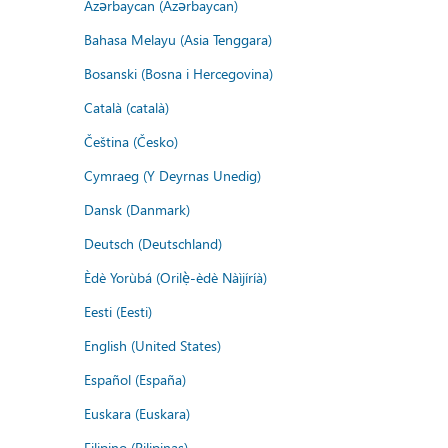
Azərbaycan (Azərbaycan)
Bahasa Melayu (Asia Tenggara)
Bosanski (Bosna i Hercegovina)
Català (català)
Čeština (Česko)
Cymraeg (Y Deyrnas Unedig)
Dansk (Danmark)
Deutsch (Deutschland)
Èdè Yorùbá (Orilẹ̀-èdè Nàìjíríà)
Eesti (Eesti)
English (United States)
Español (España)
Euskara (Euskara)
Filipino (Pilipinas)