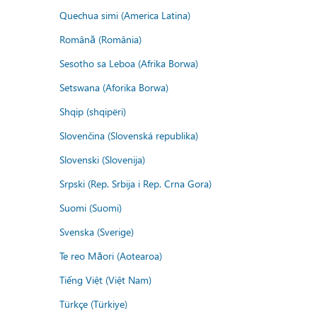
Quechua simi (America Latina)
Română (România)
Sesotho sa Leboa (Afrika Borwa)
Setswana (Aforika Borwa)
Shqip (shqipëri)
Slovenčina (Slovenská republika)
Slovenski (Slovenija)
Srpski (Rep. Srbija i Rep. Crna Gora)
Suomi (Suomi)
Svenska (Sverige)
Te reo Māori (Aotearoa)
Tiếng Việt (Việt Nam)
Türkçe (Türkiye)