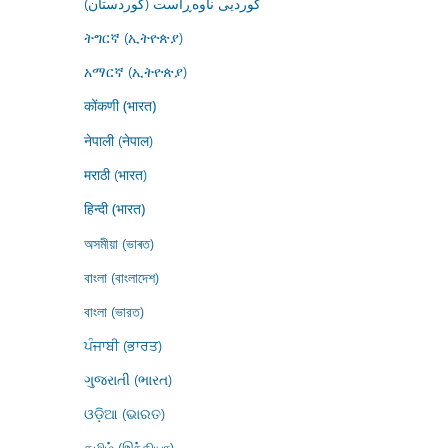
کوردیی ناوەڕاست (کوردستان)
ትግርኛ (ኢትዮጵያ)
አማርኛ (ኢትዮጵያ)
कोंकणी (भारत)
नेपाली (नेपाल)
मराठी (भारत)
हिन्दी (भारत)
অসমীয়া (ভাৰত)
বাংলা (বাংলাদেশ)
বাংলা (ভারত)
ਪੰਜਾਬੀ (ਭਾਰਤ)
ગુજરાતી (ભારત)
ଓଡ଼ିଆ (ଭାରତ)
தமிழ் (இந்தியா)