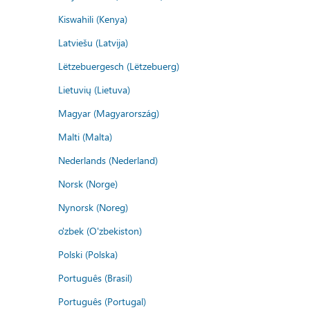
Kiswahili (Kenya)
Latviešu (Latvija)
Lëtzebuergesch (Lëtzebuerg)
Lietuvių (Lietuva)
Magyar (Magyarország)
Malti (Malta)
Nederlands (Nederland)
Norsk (Norge)
Nynorsk (Noreg)
o'zbek (O'zbekiston)
Polski (Polska)
Português (Brasil)
Português (Portugal)