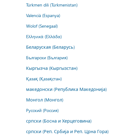
Türkmen dili (Türkmenistan)
Valencià (Espanya)
Wolof (Senegaal)
Ελληνικά (Ελλάδα)
Беларуская (Беларусь)
Български (България)
Кыргызча (Кыргызстан)
Қазақ (Қазақстан)
македонски (Република Македонија)
Монгол (Монгол)
Русский (Россия)
српски (Босна и Херцеговина)
српски (Реп. Србија и Реп. Црна Гора)