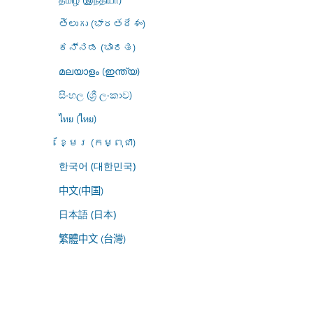
తెలుగు (భారతదేశం)
ಕನ್ನಡ (ಭಾರತ)
മലയാളം (ഇന്ത്യ)
සිංහල (ශ්‍රී ලංකාව)
ไทย (ไทย)
ខ្មែរ (កម្ពុជា)
한국어 (대한민국)
中文(中国)
日本語 (日本)
繁體中文 (台灣)