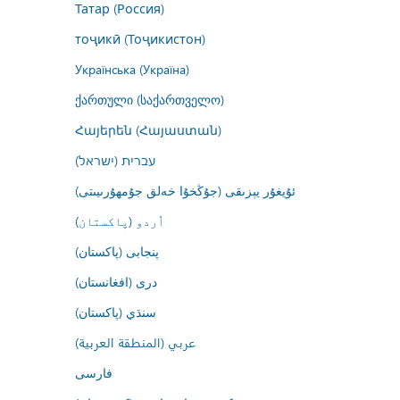
Татар (Россия)
тоҷикӣ (Тоҷикистон)
Українська (Україна)
ქართული (საქართველო)
Հայերեն (Հայաստան)
עברית (ישראל)
ئۇيغۇر يېزىقى (جۇڭخۇا خەلق جۇمھۇرىيىتى)
اُردو (پاکستان)
پنجابی (پاکستان)
درى (افغانستان)
سنڌي (پاکستان)
عربي (المنطقة العربية)
فارسى