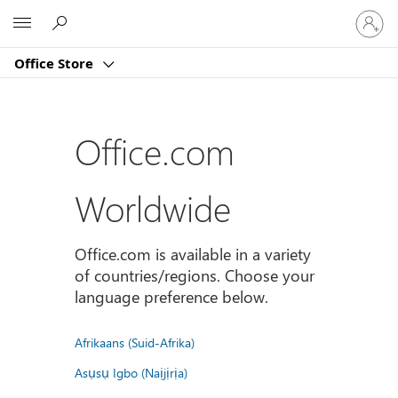
Sign
Microsoft
in
to
Office Store
your
account
Office.com
Worldwide
Office.com is available in a variety
of countries/regions. Choose your
language preference below.
Afrikaans (Suid-Afrika)
Asụsụ Igbo (Naịjịrịa)