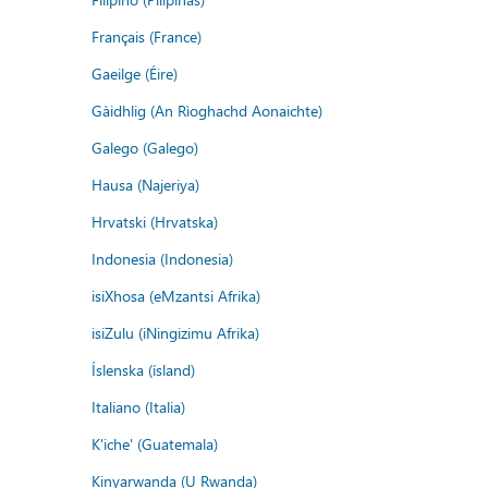
Français (France)
Gaeilge (Éire)
Gàidhlig (An Rìoghachd Aonaichte)
Galego (Galego)
Hausa (Najeriya)
Hrvatski (Hrvatska)
Indonesia (Indonesia)
isiXhosa (eMzantsi Afrika)
isiZulu (iNingizimu Afrika)
Íslenska (ísland)
Italiano (Italia)
K'iche' (Guatemala)
Kinyarwanda (U Rwanda)