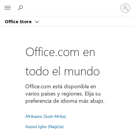
Iniciar
Microsoft
sesión
en
Office Store
tu
cuenta
Office.com en
todo el mundo
Office.com está disponible en
varios países y regiones. Elija su
preferencia de idioma más abajo.
Afrikaans (Suid-Afrika)
Asụsụ Igbo (Naịjịrịa)