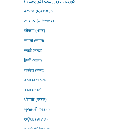
کوردیی ناوەڕاست (کوردستان)
ትግርኛ (ኢትዮጵያ)
አማርኛ (ኢትዮጵያ)
कोंकणी (भारत)
नेपाली (नेपाल)
मराठी (भारत)
हिन्दी (भारत)
অসমীয়া (ভাৰত)
বাংলা (বাংলাদেশ)
বাংলা (ভারত)
ਪੰਜਾਬੀ (ਭਾਰਤ)
ગુજરાતી (ભારત)
ଓଡ଼ିଆ (ଭାରତ)
தமிழ் (இந்தியா)