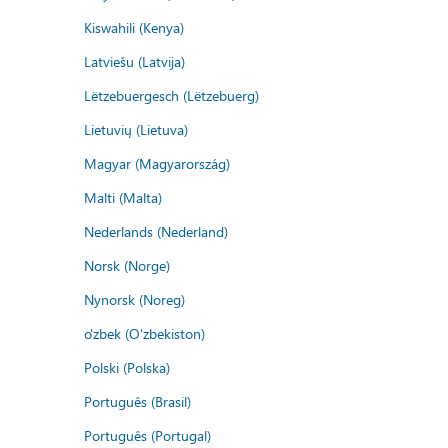
Kiswahili (Kenya)
Latviešu (Latvija)
Lëtzebuergesch (Lëtzebuerg)
Lietuvių (Lietuva)
Magyar (Magyarország)
Malti (Malta)
Nederlands (Nederland)
Norsk (Norge)
Nynorsk (Noreg)
o'zbek (O'zbekiston)
Polski (Polska)
Português (Brasil)
Português (Portugal)