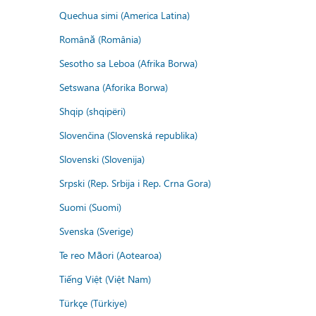
Quechua simi (America Latina)
Română (România)
Sesotho sa Leboa (Afrika Borwa)
Setswana (Aforika Borwa)
Shqip (shqipëri)
Slovenčina (Slovenská republika)
Slovenski (Slovenija)
Srpski (Rep. Srbija i Rep. Crna Gora)
Suomi (Suomi)
Svenska (Sverige)
Te reo Māori (Aotearoa)
Tiếng Việt (Việt Nam)
Türkçe (Türkiye)