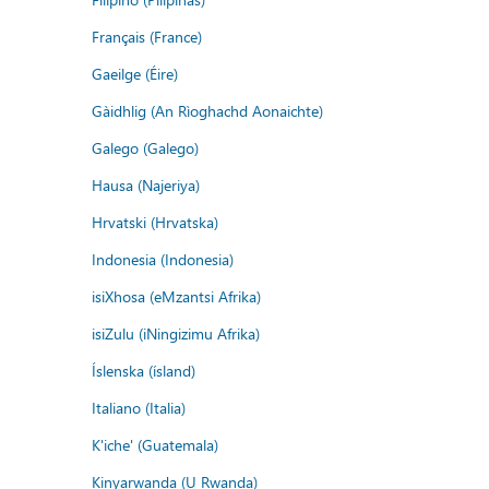
Français (France)
Gaeilge (Éire)
Gàidhlig (An Rìoghachd Aonaichte)
Galego (Galego)
Hausa (Najeriya)
Hrvatski (Hrvatska)
Indonesia (Indonesia)
isiXhosa (eMzantsi Afrika)
isiZulu (iNingizimu Afrika)
Íslenska (ísland)
Italiano (Italia)
K'iche' (Guatemala)
Kinyarwanda (U Rwanda)