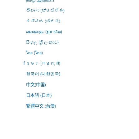
తెలుగు (భారతదేశం)
ಕನ್ನಡ (ಭಾರತ)
മലയാളം (ഇന്ത്യ)
සිංහල (ශ්‍රී ලංකාව)
ไทย (ไทย)
ខ្មែរ (កម្ពុជា)
한국어 (대한민국)
中文(中国)
日本語 (日本)
繁體中文 (台灣)