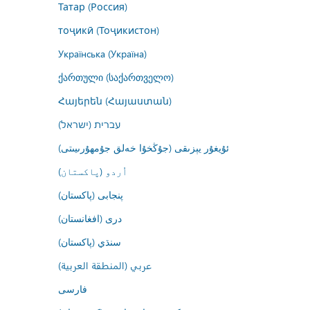
Татар (Россия)
тоҷикӣ (Тоҷикистон)
Українська (Україна)
ქართული (საქართველო)
Հայերեն (Հայաստան)
עברית (ישראל)
ئۇيغۇر يېزىقى (جۇڭخۇا خەلق جۇمھۇرىيىتى)
اُردو (پاکستان)
پنجابی (پاکستان)
درى (افغانستان)
سنڌي (پاکستان)
عربي (المنطقة العربية)
فارسى