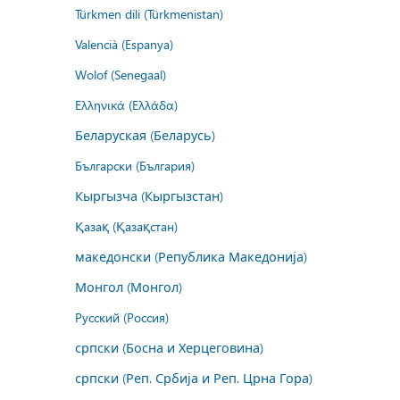
Türkmen dili (Türkmenistan)
Valencià (Espanya)
Wolof (Senegaal)
Ελληνικά (Ελλάδα)
Беларуская (Беларусь)
Български (България)
Кыргызча (Кыргызстан)
Қазақ (Қазақстан)
македонски (Република Македонија)
Монгол (Монгол)
Русский (Россия)
српски (Босна и Херцеговина)
српски (Реп. Србија и Реп. Црна Гора)