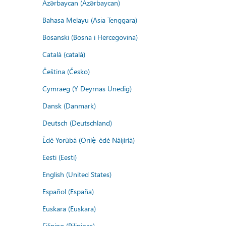
Azərbaycan (Azərbaycan)
Bahasa Melayu (Asia Tenggara)
Bosanski (Bosna i Hercegovina)
Català (català)
Čeština (Česko)
Cymraeg (Y Deyrnas Unedig)
Dansk (Danmark)
Deutsch (Deutschland)
Èdè Yorùbá (Orilẹ̀-èdè Nàìjíríà)
Eesti (Eesti)
English (United States)
Español (España)
Euskara (Euskara)
Filipino (Pilipinas)