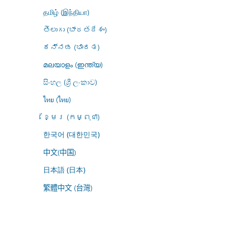
தமிழ் (இந்தியா)
తెలుగు (భారతదేశం)
ಕನ್ನಡ (ಭಾರತ)
മലയാളം (ഇന്ത്യ)
සිංහල (ශ්‍රී ලංකාව)
ไทย (ไทย)
ខ្មែរ (កម្ពុជា)
한국어 (대한민국)
中文(中国)
日本語 (日本)
繁體中文 (台灣)