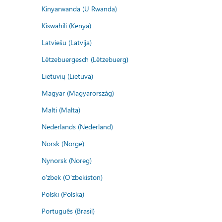
Kinyarwanda (U Rwanda)
Kiswahili (Kenya)
Latviešu (Latvija)
Lëtzebuergesch (Lëtzebuerg)
Lietuvių (Lietuva)
Magyar (Magyarország)
Malti (Malta)
Nederlands (Nederland)
Norsk (Norge)
Nynorsk (Noreg)
o'zbek (O'zbekiston)
Polski (Polska)
Português (Brasil)