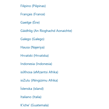
Filipino (Pilipinas)
Français (France)
Gaeilge (Éire)
Gàidhlig (An Rìoghachd Aonaichte)
Galego (Galego)
Hausa (Najeriya)
Hrvatski (Hrvatska)
Indonesia (Indonesia)
isiXhosa (eMzantsi Afrika)
isiZulu (iNingizimu Afrika)
Íslenska (ísland)
Italiano (Italia)
K'iche' (Guatemala)