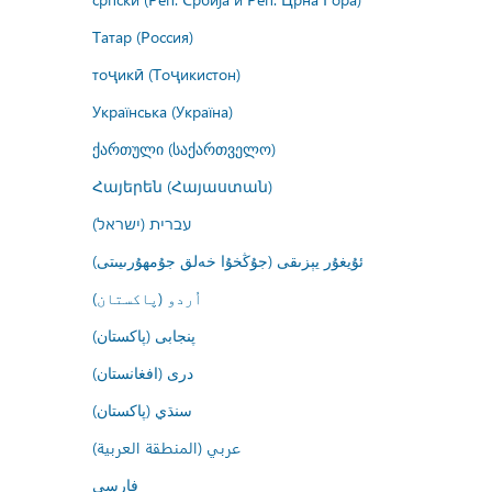
Татар (Россия)
тоҷикӣ (Тоҷикистон)
Українська (Україна)
ქართული (საქართველო)
Հայերեն (Հայաստան)
עברית (ישראל)
ئۇيغۇر يېزىقى (جۇڭخۇا خەلق جۇمھۇرىيىتى)
اُردو (پاکستان)
پنجابی (پاکستان)
درى (افغانستان)
سنڌي (پاکستان)
عربي (المنطقة العربية)
فارسى