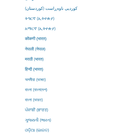
کوردیی ناوەڕاست (کوردستان)
ትግርኛ (ኢትዮጵያ)
አማርኛ (ኢትዮጵያ)
कोंकणी (भारत)
नेपाली (नेपाल)
मराठी (भारत)
हिन्दी (भारत)
অসমীয়া (ভাৰত)
বাংলা (বাংলাদেশ)
বাংলা (ভারত)
ਪੰਜਾਬੀ (ਭਾਰਤ)
ગુજરાતી (ભારત)
ଓଡ଼ିଆ (ଭାରତ)