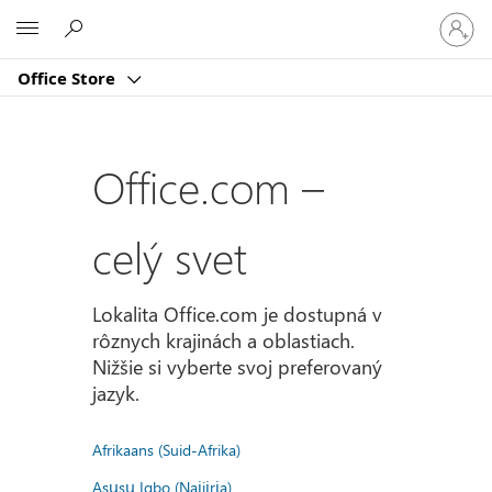
Prihlást
Microsoft
sa
k
Office Store
svojmu
kontu
Office.com –
celý svet
Lokalita Office.com je dostupná v
rôznych krajinách a oblastiach.
Nižšie si vyberte svoj preferovaný
jazyk.
Afrikaans (Suid-Afrika)
Asụsụ Igbo (Naịjịrịa)