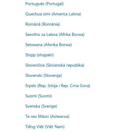
Português (Portugal)
Quechua simi (America Latina)
Română (România)
Sesotho sa Leboa (Afrika Borwa)
Setswana (Aforika Borwa)
Shqip (shqipëri)
Slovenčina (Slovenská republika)
Slovenski (Slovenija)
Srpski (Rep. Srbija i Rep. Crna Gora)
Suomi (Suomi)
Svenska (Sverige)
Te reo Māori (Aotearoa)
Tiếng Việt (Việt Nam)