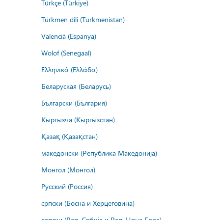
Türkçe (Türkiye)
Türkmen dili (Türkmenistan)
Valencià (Espanya)
Wolof (Senegaal)
Ελληνικά (Ελλάδα)
Беларуская (Беларусь)
Български (България)
Кыргызча (Кыргызстан)
Қазақ (Қазақстан)
македонски (Република Македонија)
Монгол (Монгол)
Русский (Россия)
српски (Босна и Херцеговина)
српски (Реп. Србија и Реп. Црна Гора)