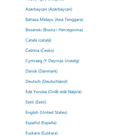
Azərbaycan (Azərbaycan)
Bahasa Melayu (Asia Tenggara)
Bosanski (Bosna i Hercegovina)
Català (català)
Čeština (Česko)
Cymraeg (Y Deyrnas Unedig)
Dansk (Danmark)
Deutsch (Deutschland)
Èdè Yorùbá (Orilẹ̀-èdè Nàìjíríà)
Eesti (Eesti)
English (United States)
Español (España)
Euskara (Euskara)