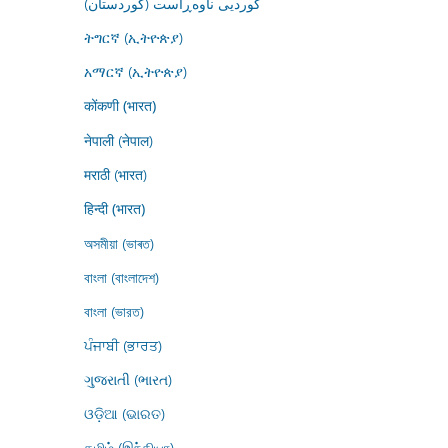
کوردیی ناوەڕاست (کوردستان)
ትግርኛ (ኢትዮጵያ)
አማርኛ (ኢትዮጵያ)
कोंकणी (भारत)
नेपाली (नेपाल)
मराठी (भारत)
हिन्दी (भारत)
অসমীয়া (ভাৰত)
বাংলা (বাংলাদেশ)
বাংলা (ভারত)
ਪੰਜਾਬੀ (ਭਾਰਤ)
ગુજરાતી (ભારત)
ଓଡ଼ିଆ (ଭାରତ)
தமிழ் (இந்தியா)