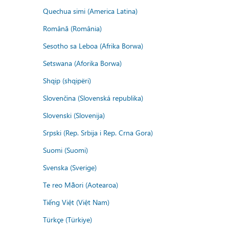
Quechua simi (America Latina)
Română (România)
Sesotho sa Leboa (Afrika Borwa)
Setswana (Aforika Borwa)
Shqip (shqipëri)
Slovenčina (Slovenská republika)
Slovenski (Slovenija)
Srpski (Rep. Srbija i Rep. Crna Gora)
Suomi (Suomi)
Svenska (Sverige)
Te reo Māori (Aotearoa)
Tiếng Việt (Việt Nam)
Türkçe (Türkiye)