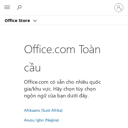
Đăng
Microsoft
nhập
tài
Office Store
khoản
của
bạn
Office.com Toàn
cầu
Office.com có sẵn cho nhiều quốc
gia/khu vực. Hãy chọn tùy chọn
ngôn ngữ của bạn dưới đây.
Afrikaans (Suid-Afrika)
Asụsụ Igbo (Naịjịrịa)