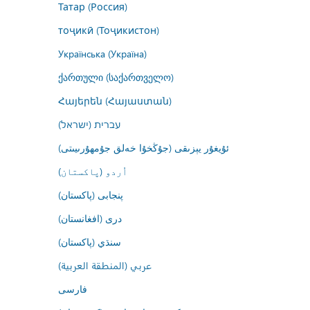
Татар (Россия)
тоҷикӣ (Тоҷикистон)
Українська (Україна)
ქართული (საქართველო)
Հայերեն (Հայաստան)
עברית (ישראל)
ئۇيغۇر يېزىقى (جۇڭخۇا خەلق جۇمھۇرىيىتى)
اُردو (پاکستان)
پنجابی (پاکستان)
درى (افغانستان)
سنڌي (پاکستان)
عربي (المنطقة العربية)
فارسى