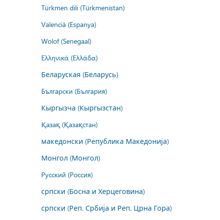
Türkmen dili (Türkmenistan)
Valencià (Espanya)
Wolof (Senegaal)
Ελληνικά (Ελλάδα)
Беларуская (Беларусь)
Български (България)
Кыргызча (Кыргызстан)
Қазақ (Қазақстан)
македонски (Република Македонија)
Монгол (Монгол)
Русский (Россия)
српски (Босна и Херцеговина)
српски (Реп. Србија и Реп. Црна Гора)