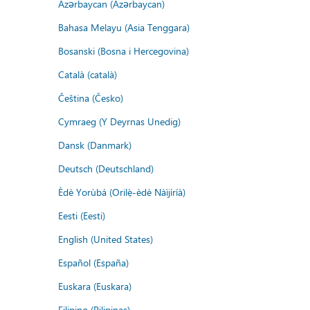
Azərbaycan (Azərbaycan)
Bahasa Melayu (Asia Tenggara)
Bosanski (Bosna i Hercegovina)
Català (català)
Čeština (Česko)
Cymraeg (Y Deyrnas Unedig)
Dansk (Danmark)
Deutsch (Deutschland)
Èdè Yorùbá (Orilẹ̀-èdè Nàìjíríà)
Eesti (Eesti)
English (United States)
Español (España)
Euskara (Euskara)
Filipino (Pilipinas)