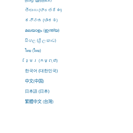
తెలుగు (భారతదేశం)
ಕನ್ನಡ (ಭಾರತ)
മലയാളം (ഇന്ത്യ)
සිංහල (ශ්‍රී ලංකාව)
ไทย (ไทย)
ខ្មែរ (កម្ពុជា)
한국어 (대한민국)
中文(中国)
日本語 (日本)
繁體中文 (台灣)