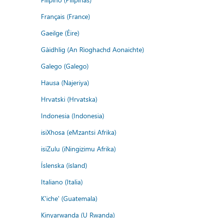
Français (France)
Gaeilge (Éire)
Gàidhlig (An Rìoghachd Aonaichte)
Galego (Galego)
Hausa (Najeriya)
Hrvatski (Hrvatska)
Indonesia (Indonesia)
isiXhosa (eMzantsi Afrika)
isiZulu (iNingizimu Afrika)
Íslenska (ísland)
Italiano (Italia)
K'iche' (Guatemala)
Kinyarwanda (U Rwanda)