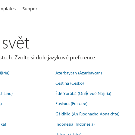
mplates
Support
 svět
tech. Zvolte si dole jazykové preference.
jịrịa)
Azərbaycan (Azərbaycan)
Čeština (Česko)
chland)
Èdè Yorùbá (Orilẹ̀-èdè Nàìjíríà)
)
Euskara (Euskara)
Gàidhlig (An Rìoghachd Aonaichte)
ska)
Indonesia (Indonesia)
Italiano (Italia)