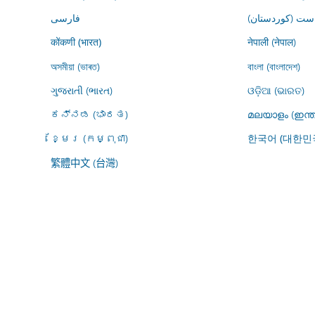
ڕاست (کوردستان
فارسى
नेपाली (नेपाल)
कोंकणी (भारत)
অসমীয়া (ভাৰত)
বাংলা (বাংলাদেশ)
ગુજરાતી (ભારત)
ଓଡ଼ିଆ (ଭାରତ)
ಕನ್ನಡ (ಭಾರತ)
മലയാളം (ഇന്ത
ខ្មែរ (កម្ពុជា)
한국어 (대한민
繁體中文 (台灣)