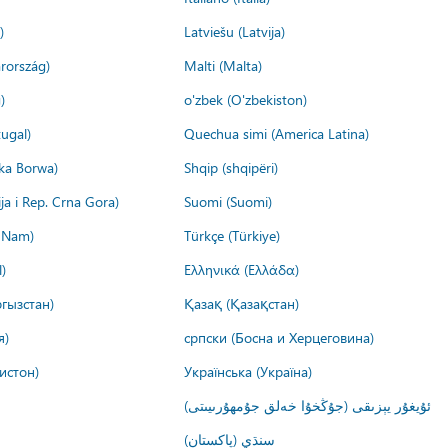
)
Latviešu (Latvija)
rország)
Malti (Malta)
)
o'zbek (O'zbekiston)
ugal)
Quechua simi (America Latina)
ika Borwa)
Shqip (shqipëri)
ija i Rep. Crna Gora)
Suomi (Suomi)
t Nam)
Türkçe (Türkiye)
)
Ελληνικά (Ελλάδα)
гызстан)
Қазақ (Қазақстан)
я)
српски (Босна и Херцеговина)
истон)
Українська (Україна)
ئۇيغۇر يېزىقى (جۇڭخۇا خەلق جۇمھۇرىيىتى)
سنڌي (پاکستان)