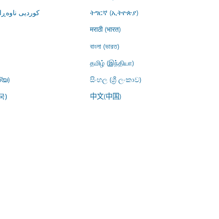
کوردیی ناوە)
ትግርኛ (ኢትዮጵያ)
मराठी (भारत)
বাংলা (ভারত)
தமிழ் (இந்தியா)
്യ)
සිංහල (ශ්‍රී ලංකාව)
中文(中国)
국)