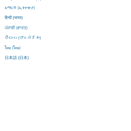
አማርኛ (ኢትዮጵያ)
हिन्दी (भारत)
ਪੰਜਾਬੀ (ਭਾਰਤ)
తెలుగు (భారతదేశం)
ไทย (ไทย)
日本語 (日本)