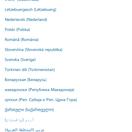
Lëtzebuergesch (Lëtzebuerg)
Nederlands (Nederland)
Polski (Polska)
Română (România)
Slovenčina (Slovenská republika)
Svenska (Sverige)
Türkmen dili (Türkmenistan)
Беларуская (Беларусь)
македонски (Република Македонија)
српски (Реп. Србија и Реп. Црна Гора)
ქართული (საქართველო)
اُردو (پاکستان)
عربي (المنطقة العربية)