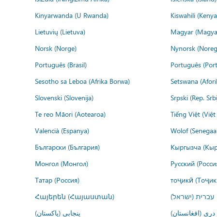
Kinyarwanda (U Rwanda)
Kiswahili (Kenya
Lietuvių (Lietuva)
Magyar (Magya
Norsk (Norge)
Nynorsk (Noreg
Português (Brasil)
Português (Port
Sesotho sa Leboa (Afrika Borwa)
Setswana (Afor
Slovenski (Slovenija)
Srpski (Rep. Srb
Te reo Māori (Aotearoa)
Tiếng Việt (Việ
Valencià (Espanya)
Wolof (Senegaal
Български (България)
Кыргызча (Кыр
Монгол (Монгол)
Русский (Росси
Татар (Россия)
тоҷикӣ (Тоҷик
Հայերեն (Հայաստան)
עברית (ישראל)
درى (افغانستان)
پنجابی (پاکستان)