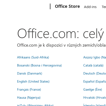
Microsoft
Office Store
Add-ins
Te
Office.com: celý
Office.com je k dispozici v různých zemích/oblas
Afrikaans (Suid-Afrika)
Asụsụ Igbo (Naị
Bosanski (Bosna i Hercegovina)
Català (català)
Dansk (Danmark)
Deutsch (Deuts
English (United States)
Español (España
Français (France)
Gaeilge (Éire)
Hausa (Najeriya)
Hrvatski (Hrvat
isiZulu (iNingizimu Afrika)
Íslenska (ísland)