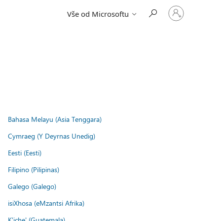
Přihlaste
Vše od Microsoftu
se
ke
svému
účtu
Bahasa Melayu (Asia Tenggara)
Cymraeg (Y Deyrnas Unedig)
Eesti (Eesti)
Filipino (Pilipinas)
Galego (Galego)
isiXhosa (eMzantsi Afrika)
K'iche' (Guatemala)