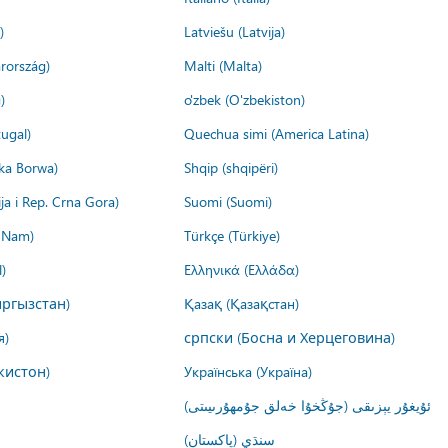
)
Latviešu (Latvija)
rország)
Malti (Malta)
)
o'zbek (O'zbekiston)
ugal)
Quechua simi (America Latina)
ika Borwa)
Shqip (shqipëri)
ija i Rep. Crna Gora)
Suomi (Suomi)
t Nam)
Türkçe (Türkiye)
)
Ελληνικά (Ελλάδα)
ргызстан)
Қазақ (Қазақстан)
я)
српски (Босна и Херцеговина)
кистон)
Українська (Україна)
ئۇيغۇر يېزىقى (جۇڭخۇا خەلق جۇمھۇرىيىتى)
سنڌي (پاکستان)