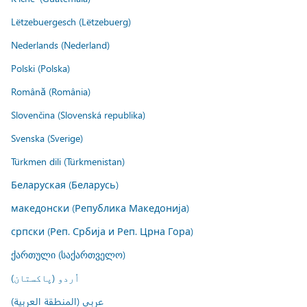
Lëtzebuergesch (Lëtzebuerg)
Nederlands (Nederland)
Polski (Polska)
Română (România)
Slovenčina (Slovenská republika)
Svenska (Sverige)
Türkmen dili (Türkmenistan)
Беларуская (Беларусь)
македонски (Република Македонија)
српски (Реп. Србија и Реп. Црна Гора)
ქართული (საქართველო)
اُردو (پاکستان)
عربي (المنطقة العربية)