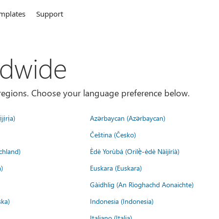
mplates
Support
ldwide
es/regions. Choose your language preference below.
jịrịa)
Azərbaycan (Azərbaycan)
Čeština (Česko)
chland)
Èdè Yorùbá (Orilẹ̀-èdè Nàìjíríà)
)
Euskara (Euskara)
Gàidhlig (An Rìoghachd Aonaichte)
ska)
Indonesia (Indonesia)
Italiano (Italia)