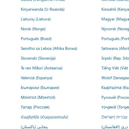
Kinyarwanda (U Rwanda)
Kiswahili (Kenya
Lietuvių (Lietuva)
Magyar (Magya
Norsk (Norge)
Nynorsk (Noreg
Português (Brasil)
Português (Port
Sesotho sa Leboa (Afrika Borwa)
Setswana (Afor
Slovenski (Slovenija)
Srpski (Rep. Srb
Te reo Māori (Aotearoa)
Tiếng Việt (Việ
Valencià (Espanya)
Wolof (Senegaal
Български (България)
Кыргызча (Кы
Монгол (Монгол)
Русский (Росси
Татар (Россия)
тоҷикӣ (Тоҷи
Հայերեն (Հայաստան)
עברית (ישראל)
درى (افغانستان)
پنجابی (پاکستان)