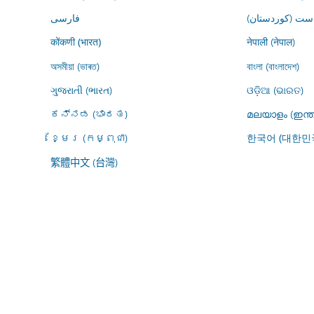
ڕاست (کوردستان
فارسى
नेपाली (नेपाल)
कोंकणी (भारत)
অসমীয়া (ভাৰত)
বাংলা (বাংলাদেশ)
ગુજરાતી (ભારત)
ଓଡ଼ିଆ (ଭାରତ)
ಕನ್ನಡ (ಭಾರತ)
മലയാളം (ഇന്ത
ខ្មែរ (កម្ពុជា)
한국어 (대한민
繁體中文 (台灣)