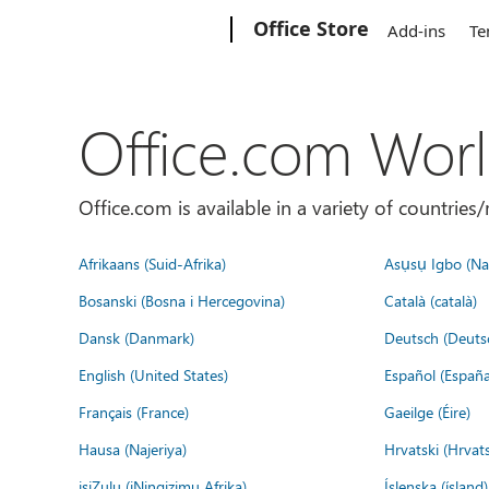
Microsoft
Office Store
Add-ins
Te
Office.com Wor
Office.com is available in a variety of countri
Afrikaans (Suid-Afrika)
Asụsụ Igbo (Naị
Bosanski (Bosna i Hercegovina)
Català (català)
Dansk (Danmark)
Deutsch (Deuts
English (United States)
Español (España
Français (France)
Gaeilge (Éire)
Hausa (Najeriya)
Hrvatski (Hrvat
isiZulu (iNingizimu Afrika)
Íslenska (ísland)