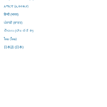
አማርኛ (ኢትዮጵያ)
हिन्दी (भारत)
ਪੰਜਾਬੀ (ਭਾਰਤ)
తెలుగు (భారతదేశం)
ไทย (ไทย)
日本語 (日本)