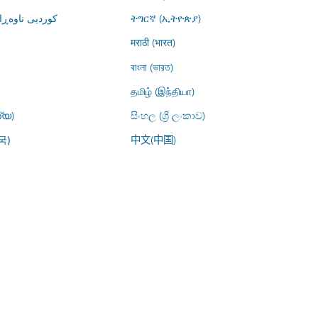
کوردیی ناوە)
ትግርኛ (ኢትዮጵያ)
मराठी (भारत)
বাংলা (ভারত)
தமிழ் (இந்தியா)
്യ)
සිංහල (ශ්‍රී ලංකාව)
中文(中国)
국)