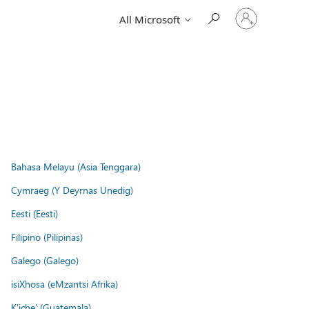
Sign
All Microsoft
in
to
your
account
Bahasa Melayu (Asia Tenggara)
Cymraeg (Y Deyrnas Unedig)
Eesti (Eesti)
Filipino (Pilipinas)
Galego (Galego)
isiXhosa (eMzantsi Afrika)
K'iche' (Guatemala)