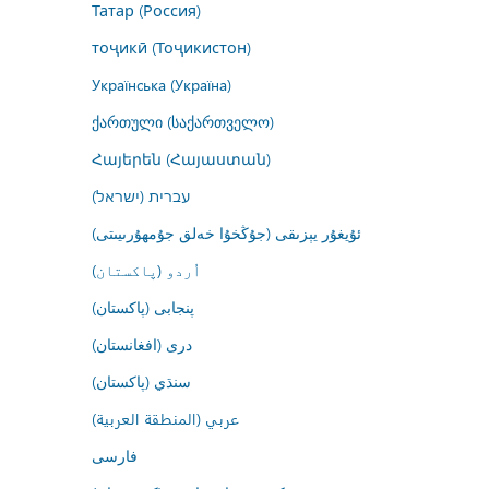
Татар (Россия)
тоҷикӣ (Тоҷикистон)
Українська (Україна)
ქართული (საქართველო)
Հայերեն (Հայաստան)
עברית (ישראל)
ئۇيغۇر يېزىقى (جۇڭخۇا خەلق جۇمھۇرىيىتى)
اُردو (پاکستان)
پنجابی (پاکستان)
درى (افغانستان)
سنڌي (پاکستان)
عربي (المنطقة العربية)
فارسى