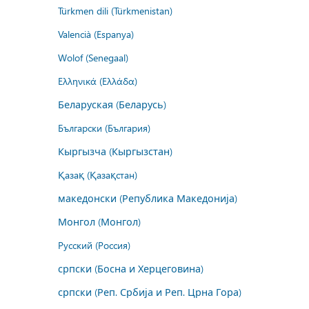
Türkmen dili (Türkmenistan)
Valencià (Espanya)
Wolof (Senegaal)
Ελληνικά (Ελλάδα)
Беларуская (Беларусь)
Български (България)
Кыргызча (Кыргызстан)
Қазақ (Қазақстан)
македонски (Република Македонија)
Монгол (Монгол)
Русский (Россия)
српски (Босна и Херцеговина)
српски (Реп. Србија и Реп. Црна Гора)