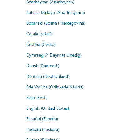
Azərbaycan (Azərbaycan)
Bahasa Melayu (Asia Tenggara)
Bosanski (Bosna i Hercegovina)
Català (català)
Čeština (Česko)
Cymraeg (Y Deyrnas Unedig)
Dansk (Danmark)
Deutsch (Deutschland)
Èdè Yorùbá (Orilẹ̀-èdè Nàìjíríà)
Eesti (Eesti)
English (United States)
Español (España)
Euskara (Euskara)
Filipino (Pilipinas)