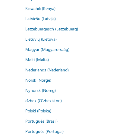
Kiswahili (Kenya)
Latviešu (Latvija)
Lëtzebuergesch (Lëtzebuerg)
Lietuvių (Lietuva)
Magyar (Magyarország)
Malti (Malta)
Nederlands (Nederland)
Norsk (Norge)
Nynorsk (Noreg)
o'zbek (O'zbekiston)
Polski (Polska)
Português (Brasil)
Português (Portugal)