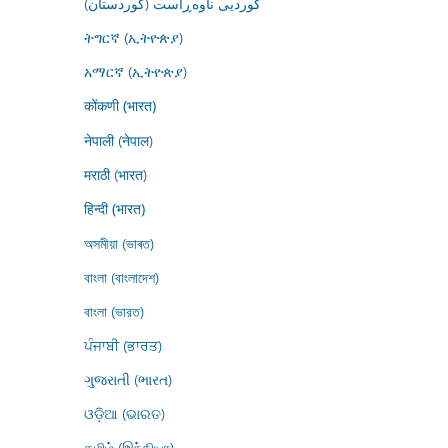
کوردیی ناوەڕاست (کوردستان)
ትግርኛ (ኢትዮጵያ)
አማርኛ (ኢትዮጵያ)
कोंकणी (भारत)
नेपाली (नेपाल)
मराठी (भारत)
हिन्दी (भारत)
অসমীয়া (ভাৰত)
বাংলা (বাংলাদেশ)
বাংলা (ভারত)
ਪੰਜਾਬੀ (ਭਾਰਤ)
ગુજરાતી (ભારત)
ଓଡ଼ିଆ (ଭାରତ)
தமிழ் (இந்தியா)