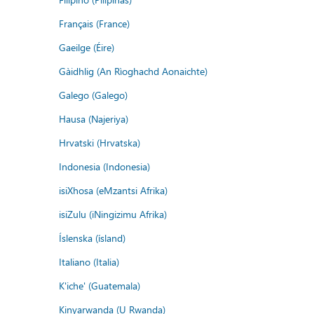
Français (France)
Gaeilge (Éire)
Gàidhlig (An Rìoghachd Aonaichte)
Galego (Galego)
Hausa (Najeriya)
Hrvatski (Hrvatska)
Indonesia (Indonesia)
isiXhosa (eMzantsi Afrika)
isiZulu (iNingizimu Afrika)
Íslenska (ísland)
Italiano (Italia)
K'iche' (Guatemala)
Kinyarwanda (U Rwanda)