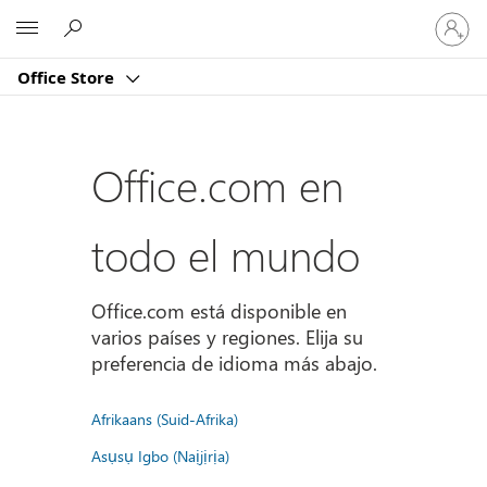
Iniciar
Microsoft
sesión
en
Office Store
tu
cuenta
Office.com en
todo el mundo
Office.com está disponible en
varios países y regiones. Elija su
preferencia de idioma más abajo.
Afrikaans (Suid-Afrika)
Asụsụ Igbo (Naịjịrịa)