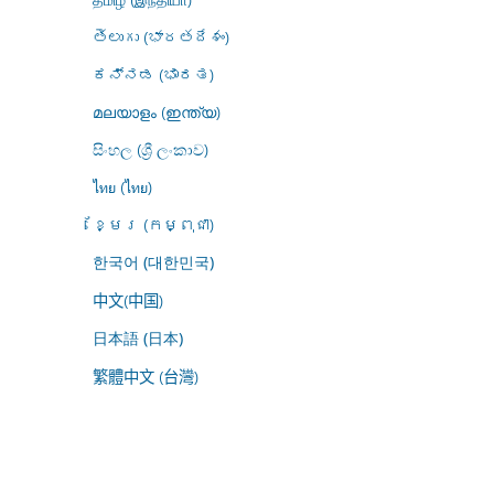
తెలుగు (భారతదేశం)
ಕನ್ನಡ (ಭಾರತ)
മലയാളം (ഇന്ത്യ)
සිංහල (ශ්‍රී ලංකාව)
ไทย (ไทย)
ខ្មែរ (កម្ពុជា)
한국어 (대한민국)
中文(中国)
日本語 (日本)
繁體中文 (台灣)