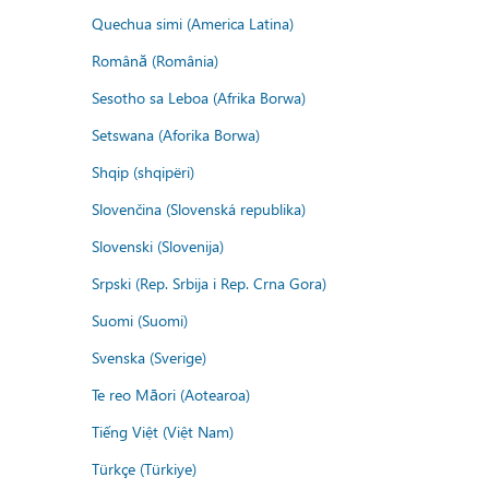
Quechua simi (America Latina)
Română (România)
Sesotho sa Leboa (Afrika Borwa)
Setswana (Aforika Borwa)
Shqip (shqipëri)
Slovenčina (Slovenská republika)
Slovenski (Slovenija)
Srpski (Rep. Srbija i Rep. Crna Gora)
Suomi (Suomi)
Svenska (Sverige)
Te reo Māori (Aotearoa)
Tiếng Việt (Việt Nam)
Türkçe (Türkiye)