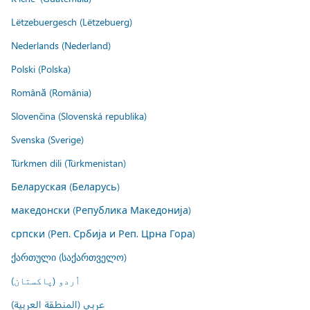
Lëtzebuergesch (Lëtzebuerg)
Nederlands (Nederland)
Polski (Polska)
Română (România)
Slovenčina (Slovenská republika)
Svenska (Sverige)
Türkmen dili (Türkmenistan)
Беларуская (Беларусь)
македонски (Република Македонија)
српски (Реп. Србија и Реп. Црна Гора)
ქართული (საქართველო)
اُردو (پاکستان)
عربي (المنطقة العربية)