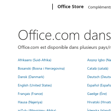
Microsoft
Office Store
Complément
Office.com dan
Office.com est disponible dans plusieurs pays/r
Afrikaans (Suid-Afrika)
Asụsụ Igbo (Naị
Bosanski (Bosna i Hercegovina)
Català (català)
Dansk (Danmark)
Deutsch (Deuts
English (United States)
Español (España
Français (France)
Gaeilge (Éire)
Hausa (Najeriya)
Hrvatski (Hrvat
isiZulu (iNingizimu Afrika)
Íslenska (ísland)