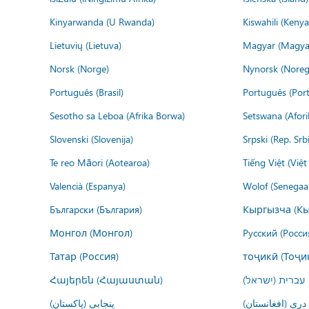
Kinyarwanda (U Rwanda)
Kiswahili (Kenya
Lietuvių (Lietuva)
Magyar (Magya
Norsk (Norge)
Nynorsk (Noreg
Português (Brasil)
Português (Port
Sesotho sa Leboa (Afrika Borwa)
Setswana (Afor
Slovenski (Slovenija)
Srpski (Rep. Srb
Te reo Māori (Aotearoa)
Tiếng Việt (Việ
Valencià (Espanya)
Wolof (Senegaal
Български (България)
Кыргызча (Кы
Монгол (Монгол)
Русский (Росси
Татар (Россия)
тоҷикӣ (Тоҷи
Հայերեն (Հայաստան)
עברית (ישראל)
درى (افغانستان)
پنجابی (پاکستان)