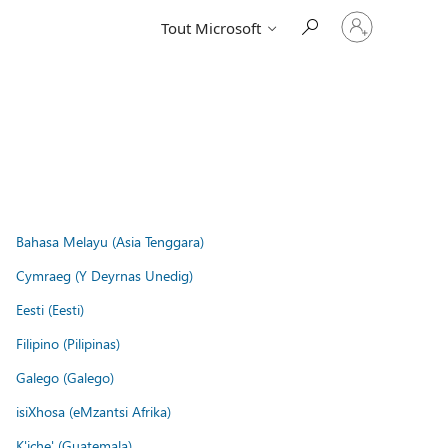
Connectez-
Tout Microsoft
vous
à
votre
compte
Bahasa Melayu (Asia Tenggara)
Cymraeg (Y Deyrnas Unedig)
Eesti (Eesti)
Filipino (Pilipinas)
Galego (Galego)
isiXhosa (eMzantsi Afrika)
K'iche' (Guatemala)