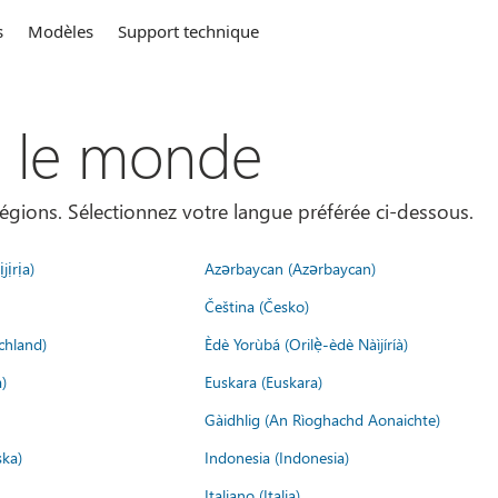
s
Modèles
Support technique
s le monde
égions. Sélectionnez votre langue préférée ci-dessous.
jịrịa)
Azərbaycan (Azərbaycan)
Čeština (Česko)
chland)
Èdè Yorùbá (Orilẹ̀-èdè Nàìjíríà)
)
Euskara (Euskara)
Gàidhlig (An Rìoghachd Aonaichte)
ska)
Indonesia (Indonesia)
Italiano (Italia)