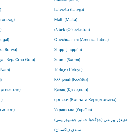
)
Latviešu (Latvija)
rország)
Malti (Malta)
)
o'zbek (O'zbekiston)
ugal)
Quechua simi (America Latina)
ika Borwa)
Shqip (shqipëri)
ija i Rep. Crna Gora)
Suomi (Suomi)
t Nam)
Türkçe (Türkiye)
)
Ελληνικά (Ελλάδα)
ргызстан)
Қазақ (Қазақстан)
я)
српски (Босна и Херцеговина)
кистон)
Українська (Україна)
ئۇيغۇر يېزىقى (جۇڭخۇا خەلق جۇمھۇرىيىتى)
سنڌي (پاکستان)