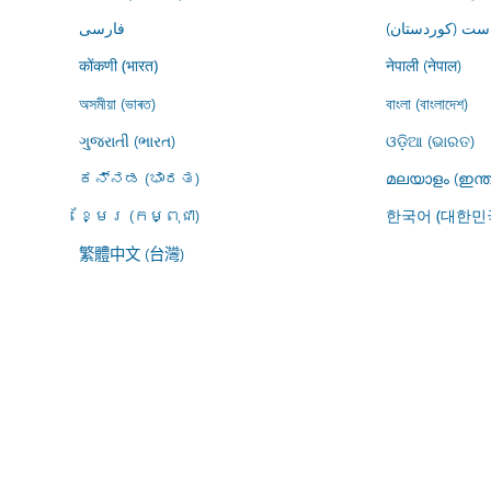
ڕاست (کوردستان
فارسى
नेपाली (नेपाल)
कोंकणी (भारत)
অসমীয়া (ভাৰত)
বাংলা (বাংলাদেশ)
ગુજરાતી (ભારત)
ଓଡ଼ିଆ (ଭାରତ)
ಕನ್ನಡ (ಭಾರತ)
മലയാളം (ഇന്ത
ខ្មែរ (កម្ពុជា)
한국어 (대한민
繁體中文 (台灣)