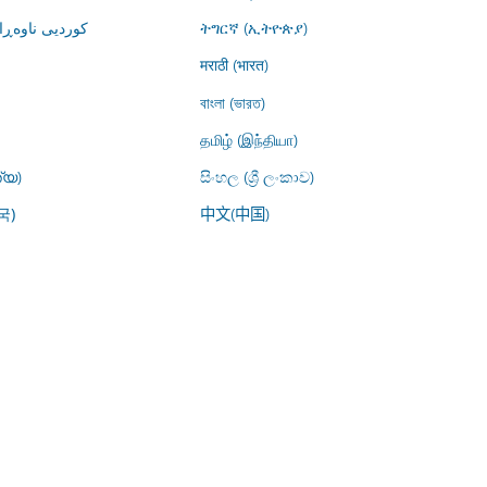
کوردیی ناوە)
ትግርኛ (ኢትዮጵያ)
मराठी (भारत)
বাংলা (ভারত)
தமிழ் (இந்தியா)
്യ)
සිංහල (ශ්‍රී ලංකාව)
中文(中国)
국)