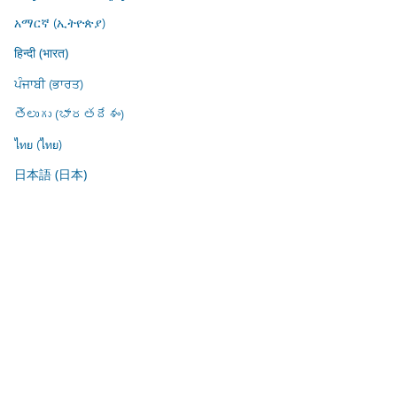
አማርኛ (ኢትዮጵያ)
हिन्दी (भारत)
ਪੰਜਾਬੀ (ਭਾਰਤ)
తెలుగు (భారతదేశం)
ไทย (ไทย)
日本語 (日本)