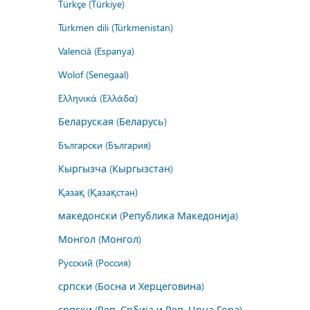
Türkçe (Türkiye)
Türkmen dili (Türkmenistan)
Valencià (Espanya)
Wolof (Senegaal)
Ελληνικά (Ελλάδα)
Беларуская (Беларусь)
Български (България)
Кыргызча (Кыргызстан)
Қазақ (Қазақстан)
македонски (Република Македонија)
Монгол (Монгол)
Русский (Россия)
српски (Босна и Херцеговина)
српски (Реп. Србија и Реп. Црна Гора)