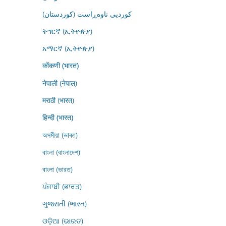
کوردیی ناوەڕاست (کوردستان)
ትግርኛ (ኢትዮጵያ)
አማርኛ (ኢትዮጵያ)
कोंकणी (भारत)
नेपाली (नेपाल)
मराठी (भारत)
हिन्दी (भारत)
অসমীয়া (ভাৰত)
বাংলা (বাংলাদেশ)
বাংলা (ভারত)
ਪੰਜਾਬੀ (ਭਾਰਤ)
ગુજરાતી (ભારત)
ଓଡ଼ିଆ (ଭାରତ)