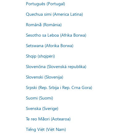
Português (Portugal)
Quechua simi (America Latina)
Română (România)
Sesotho sa Leboa (Afrika Borwa)
Setswana (Aforika Borwa)
Shqip (shqipëri)
Slovenčina (Slovenská republika)
Slovenski (Slovenija)
Srpski (Rep. Srbija i Rep. Crna Gora)
Suomi (Suomi)
Svenska (Sverige)
Te reo Māori (Aotearoa)
Tiếng Việt (Việt Nam)