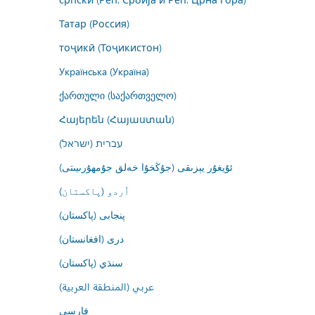
Татар (Россия)
тоҷикӣ (Тоҷикистон)
Українська (Україна)
ქართული (საქართველო)
Հայերեն (Հայաստան)
עברית (ישראל)
ئۇيغۇر يېزىقى (جۇڭخۇا خەلق جۇمھۇرىيىتى)
اُردو (پاکستان)
پنجابی (پاکستان)
درى (افغانستان)
سنڌي (پاکستان)
عربي (المنطقة العربية)
فارسى