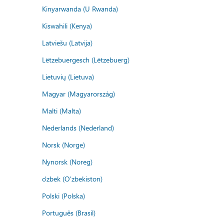
Kinyarwanda (U Rwanda)
Kiswahili (Kenya)
Latviešu (Latvija)
Lëtzebuergesch (Lëtzebuerg)
Lietuvių (Lietuva)
Magyar (Magyarország)
Malti (Malta)
Nederlands (Nederland)
Norsk (Norge)
Nynorsk (Noreg)
o'zbek (O'zbekiston)
Polski (Polska)
Português (Brasil)