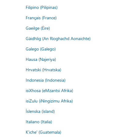
Filipino (Pilipinas)
Français (France)
Gaeilge (Éire)
Gàidhlig (An Rìoghachd Aonaichte)
Galego (Galego)
Hausa (Najeriya)
Hrvatski (Hrvatska)
Indonesia (Indonesia)
isiXhosa (eMzantsi Afrika)
isiZulu (iNingizimu Afrika)
Íslenska (ísland)
Italiano (Italia)
K'iche' (Guatemala)