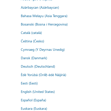
Azərbaycan (Azərbaycan)
Bahasa Melayu (Asia Tenggara)
Bosanski (Bosna i Hercegovina)
Català (català)
Čeština (Česko)
Cymraeg (Y Deyrnas Unedig)
Dansk (Danmark)
Deutsch (Deutschland)
Èdè Yorùbá (Orilẹ̀-èdè Nàìjíríà)
Eesti (Eesti)
English (United States)
Español (España)
Euskara (Euskara)