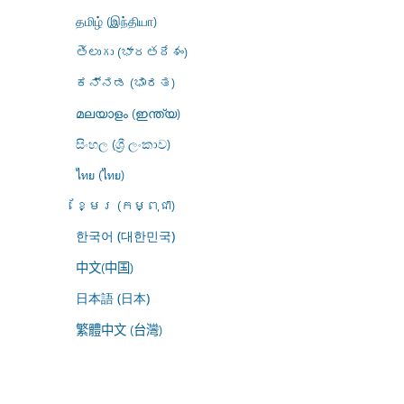
தமிழ் (இந்தியா)
తెలుగు (భారతదేశం)
ಕನ್ನಡ (ಭಾರತ)
മലയാളം (ഇന്ത്യ)
සිංහල (ශ්‍රී ලංකාව)
ไทย (ไทย)
ខ្មែរ (កម្ពុជា)
한국어 (대한민국)
中文(中国)
日本語 (日本)
繁體中文 (台灣)