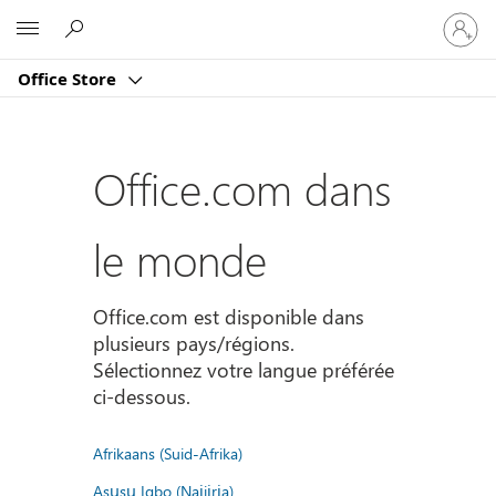
Connect
Microsoft
vous
à
Office Store
votre
compte
Office.com dans
le monde
Office.com est disponible dans
plusieurs pays/régions.
Sélectionnez votre langue préférée
ci-dessous.
Afrikaans (Suid-Afrika)
Asụsụ Igbo (Naịjịrịa)