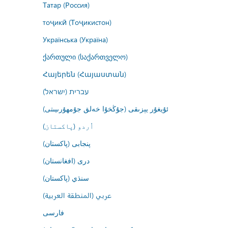
Татар (Россия)
тоҷикӣ (Тоҷикистон)
Українська (Україна)
ქართული (საქართველო)
Հայերեն (Հայաստան)
עברית (ישראל)
ئۇيغۇر يېزىقى (جۇڭخۇا خەلق جۇمھۇرىيىتى)
اُردو (پاکستان)
پنجابی (پاکستان)
درى (افغانستان)
سنڌي (پاکستان)
عربي (المنطقة العربية)
فارسى