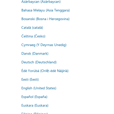
Azərbaycan (Azərbaycan)
Bahasa Melayu (Asia Tenggara)
Bosanski (Bosna i Hercegovina)
Català (català)
Čeština (Česko)
Cymraeg (Y Deyrnas Unedig)
Dansk (Danmark)
Deutsch (Deutschland)
Èdè Yorùbá (Orilẹ̀-èdè Nàìjíríà)
Eesti (Eesti)
English (United States)
Español (España)
Euskara (Euskara)
Filipino (Pilipinas)