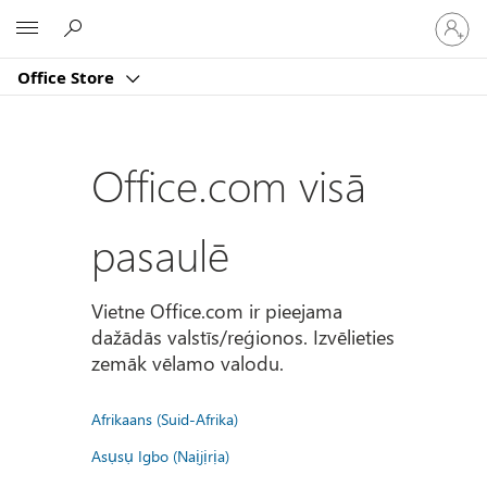
Pierakst
Microsoft
savā
kontā
Office Store
Office.com visā
pasaulē
Vietne Office.com ir pieejama
dažādās valstīs/reģionos. Izvēlieties
zemāk vēlamo valodu.
Afrikaans (Suid-Afrika)
Asụsụ Igbo (Naịjịrịa)