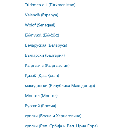
Türkmen dili (Türkmenistan)
Valencià (Espanya)
Wolof (Senegaal)
Ελληνικά (Ελλάδα)
Беларуская (Беларусь)
Български (България)
Кыргызча (Кыргызстан)
Қазақ (Қазақстан)
македонски (Република Македонија)
Монгол (Монгол)
Русский (Россия)
српски (Босна и Херцеговина)
српски (Реп. Србија и Реп. Црна Гора)