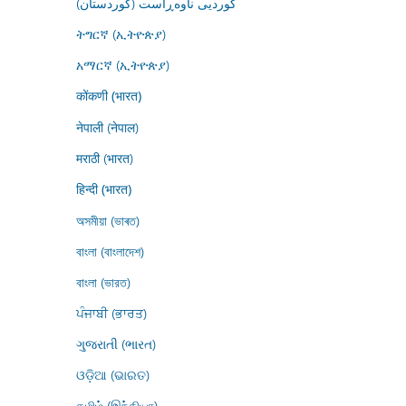
کوردیی ناوەڕاست (کوردستان)
ትግርኛ (ኢትዮጵያ)
አማርኛ (ኢትዮጵያ)
कोंकणी (भारत)
नेपाली (नेपाल)
मराठी (भारत)
हिन्दी (भारत)
অসমীয়া (ভাৰত)
বাংলা (বাংলাদেশ)
বাংলা (ভারত)
ਪੰਜਾਬੀ (ਭਾਰਤ)
ગુજરાતી (ભારત)
ଓଡ଼ିଆ (ଭାରତ)
தமிழ் (இந்தியா)