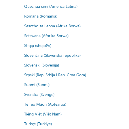
Quechua simi (America Latina)
Română (România)
Sesotho sa Leboa (Afrika Borwa)
Setswana (Aforika Borwa)
Shqip (shqipëri)
Slovenčina (Slovenská republika)
Slovenski (Slovenija)
Srpski (Rep. Srbija i Rep. Crna Gora)
Suomi (Suomi)
Svenska (Sverige)
Te reo Māori (Aotearoa)
Tiếng Việt (Việt Nam)
Türkçe (Türkiye)