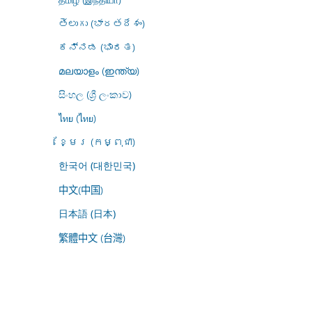
తెలుగు (భారతదేశం)
ಕನ್ನಡ (ಭಾರತ)
മലയാളം (ഇന്ത്യ)
සිංහල (ශ්‍රී ලංකාව)
ไทย (ไทย)
ខ្មែរ (កម្ពុជា)
한국어 (대한민국)
中文(中国)
日本語 (日本)
繁體中文 (台灣)