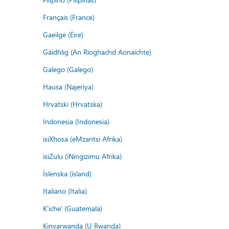
Français (France)
Gaeilge (Éire)
Gàidhlig (An Rìoghachd Aonaichte)
Galego (Galego)
Hausa (Najeriya)
Hrvatski (Hrvatska)
Indonesia (Indonesia)
isiXhosa (eMzantsi Afrika)
isiZulu (iNingizimu Afrika)
Íslenska (ísland)
Italiano (Italia)
K'iche' (Guatemala)
Kinyarwanda (U Rwanda)