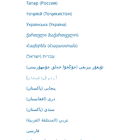
Татар (Россия)
тоҷикӣ (Тоҷикистон)
Українська (Україна)
ქართული (საქართველო)
Հայերեն (Հայաստան)
עברית (ישראל)
ئۇيغۇر يېزىقى (جۇڭخۇا خەلق جۇمھۇرىيىتى)
اُردو (پاکستان)
پنجابی (پاکستان)
درى (افغانستان)
سنڌي (پاکستان)
عربي (المنطقة العربية)
فارسى