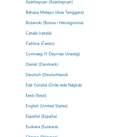
Azərbaycan (Azərbaycan)
Bahasa Melayu (Asia Tenggara)
Bosanski (Bosna i Hercegovina)
Català (català)
Čeština (Česko)
Cymraeg (Y Deyrnas Unedig)
Dansk (Danmark)
Deutsch (Deutschland)
Èdè Yorùbá (Orilẹ̀-èdè Nàìjíríà)
Eesti (Eesti)
English (United States)
Español (España)
Euskara (Euskara)
Filipino (Pilipinas)