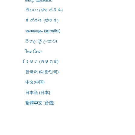
తెలుగు (భారతదేశం)
ಕನ್ನಡ (ಭಾರತ)
മലയാളം (ഇന്ത്യ)
සිංහල (ශ්‍රී ලංකාව)
ไทย (ไทย)
ខ្មែរ (កម្ពុជា)
한국어 (대한민국)
中文(中国)
日本語 (日本)
繁體中文 (台灣)