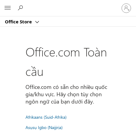
Đăng
Microsoft
nhập
tài
Office Store
khoản
của
bạn
Office.com Toàn
cầu
Office.com có sẵn cho nhiều quốc
gia/khu vực. Hãy chọn tùy chọn
ngôn ngữ của bạn dưới đây.
Afrikaans (Suid-Afrika)
Asụsụ Igbo (Naịjịrịa)