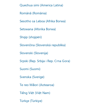
Quechua simi (America Latina)
Română (România)
Sesotho sa Leboa (Afrika Borwa)
Setswana (Aforika Borwa)
Shqip (shqipëri)
Slovenčina (Slovenská republika)
Slovenski (Slovenija)
Srpski (Rep. Srbija i Rep. Crna Gora)
Suomi (Suomi)
Svenska (Sverige)
Te reo Māori (Aotearoa)
Tiếng Việt (Việt Nam)
Türkçe (Türkiye)