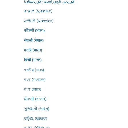
کوردیی ناوەڕاست (کوردستان)
ትግርኛ (ኢትዮጵያ)
አማርኛ (ኢትዮጵያ)
कोंकणी (भारत)
नेपाली (नेपाल)
मराठी (भारत)
हिन्दी (भारत)
অসমীয়া (ভাৰত)
বাংলা (বাংলাদেশ)
বাংলা (ভারত)
ਪੰਜਾਬੀ (ਭਾਰਤ)
ગુજરાતી (ભારત)
ଓଡ଼ିଆ (ଭାରତ)
தமிழ் (இந்தியா)