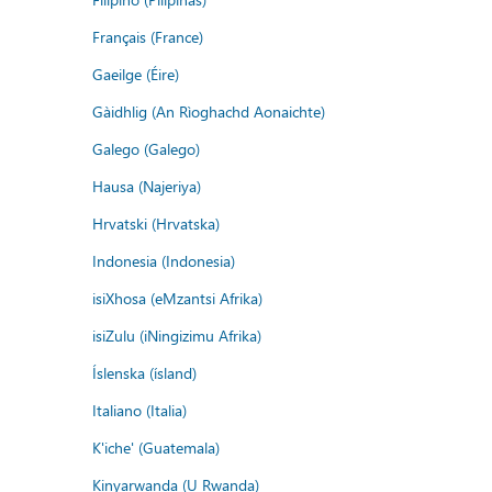
Français (France)
Gaeilge (Éire)
Gàidhlig (An Rìoghachd Aonaichte)
Galego (Galego)
Hausa (Najeriya)
Hrvatski (Hrvatska)
Indonesia (Indonesia)
isiXhosa (eMzantsi Afrika)
isiZulu (iNingizimu Afrika)
Íslenska (ísland)
Italiano (Italia)
K'iche' (Guatemala)
Kinyarwanda (U Rwanda)