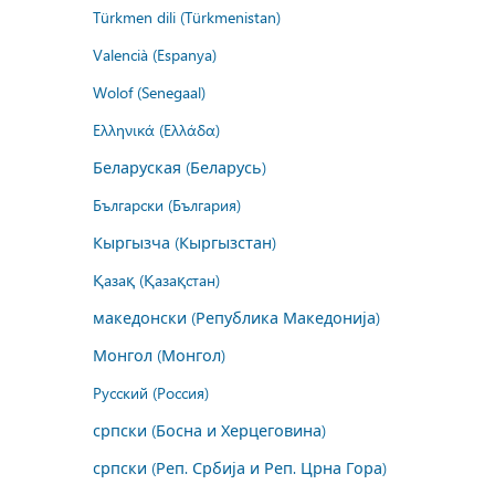
Türkmen dili (Türkmenistan)
Valencià (Espanya)
Wolof (Senegaal)
Ελληνικά (Ελλάδα)
Беларуская (Беларусь)
Български (България)
Кыргызча (Кыргызстан)
Қазақ (Қазақстан)
македонски (Република Македонија)
Монгол (Монгол)
Русский (Россия)
српски (Босна и Херцеговина)
српски (Реп. Србија и Реп. Црна Гора)