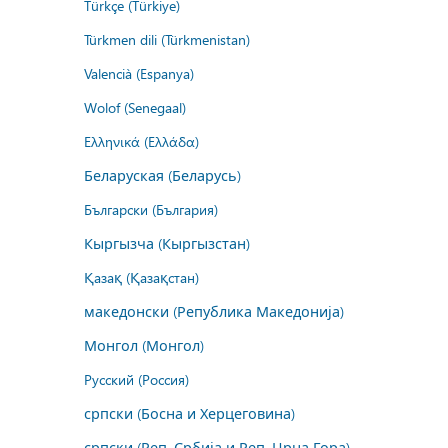
Türkçe (Türkiye)
Türkmen dili (Türkmenistan)
Valencià (Espanya)
Wolof (Senegaal)
Ελληνικά (Ελλάδα)
Беларуская (Беларусь)
Български (България)
Кыргызча (Кыргызстан)
Қазақ (Қазақстан)
македонски (Република Македонија)
Монгол (Монгол)
Русский (Россия)
српски (Босна и Херцеговина)
српски (Реп. Србија и Реп. Црна Гора)