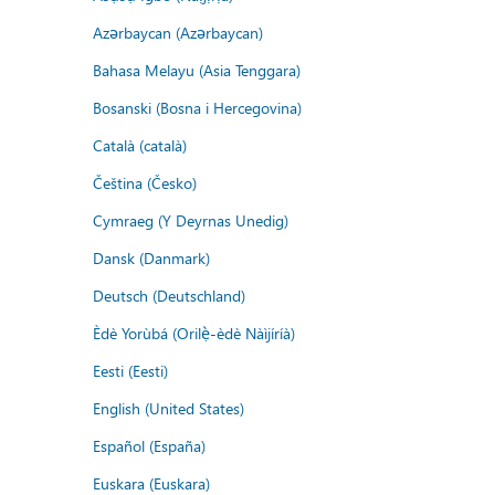
Azərbaycan (Azərbaycan)
Bahasa Melayu (Asia Tenggara)
Bosanski (Bosna i Hercegovina)
Català (català)
Čeština (Česko)
Cymraeg (Y Deyrnas Unedig)
Dansk (Danmark)
Deutsch (Deutschland)
Èdè Yorùbá (Orilẹ̀-èdè Nàìjíríà)
Eesti (Eesti)
English (United States)
Español (España)
Euskara (Euskara)