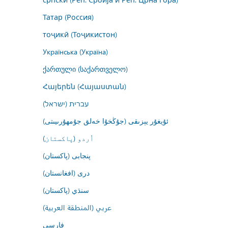
Татар (Россия)
тоҷикӣ (Тоҷикистон)
Українська (Україна)
ქართული (საქართველო)
Հայերեն (Հայաստան)
עברית (ישראל)
ئۇيغۇر يېزىقى (جۇڭخۇا خەلق جۇمھۇرىيىتى)
اُردو (پاکستان)
پنجابی (پاکستان)
درى (افغانستان)
سنڌي (پاکستان)
عربي (المنطقة العربية)
فارسى