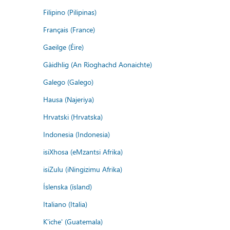
Filipino (Pilipinas)
Français (France)
Gaeilge (Éire)
Gàidhlig (An Rìoghachd Aonaichte)
Galego (Galego)
Hausa (Najeriya)
Hrvatski (Hrvatska)
Indonesia (Indonesia)
isiXhosa (eMzantsi Afrika)
isiZulu (iNingizimu Afrika)
Íslenska (ísland)
Italiano (Italia)
K'iche' (Guatemala)