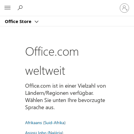
Bei
Microsoft
Ihrem
Konto
Office Store
anmeld
Office.com
weltweit
Office.com ist in einer Vielzahl von
Ländern/Regionen verfügbar.
Wählen Sie unten Ihre bevorzugte
Sprache aus.
Afrikaans (Suid-Afrika)
Asụsụ Igbo (Naịjịrịa)