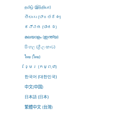
தமிழ் (இந்தியா)
తెలుగు (భారతదేశం)
ಕನ್ನಡ (ಭಾರತ)
മലയാളം (ഇന്ത്യ)
සිංහල (ශ්‍රී ලංකාව)
ไทย (ไทย)
ខ្មែរ (កម្ពុជា)
한국어 (대한민국)
中文(中国)
日本語 (日本)
繁體中文 (台灣)