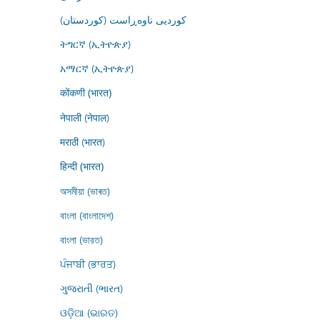
کوردیی ناوەڕاست (کوردستان)
ትግርኛ (ኢትዮጵያ)
አማርኛ (ኢትዮጵያ)
कोंकणी (भारत)
नेपाली (नेपाल)
मराठी (भारत)
हिन्दी (भारत)
অসমীয়া (ভাৰত)
বাংলা (বাংলাদেশ)
বাংলা (ভারত)
ਪੰਜਾਬੀ (ਭਾਰਤ)
ગુજરાતી (ભારત)
ଓଡ଼ିଆ (ଭାରତ)