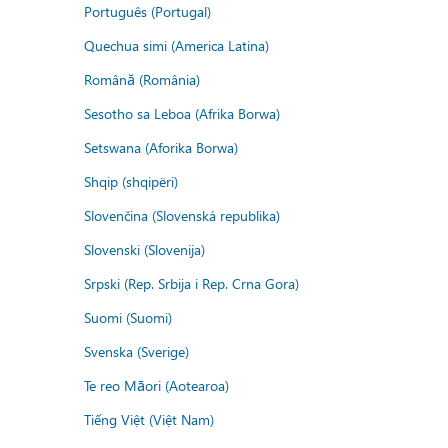
Português (Portugal)
Quechua simi (America Latina)
Română (România)
Sesotho sa Leboa (Afrika Borwa)
Setswana (Aforika Borwa)
Shqip (shqipëri)
Slovenčina (Slovenská republika)
Slovenski (Slovenija)
Srpski (Rep. Srbija i Rep. Crna Gora)
Suomi (Suomi)
Svenska (Sverige)
Te reo Māori (Aotearoa)
Tiếng Việt (Việt Nam)