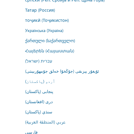
Татар (Россия)
тоҷикӣ (Тоҷикистон)
Українська (Україна)
ქართული (საქართველო)
Հայերեն (Հայաստան)
עברית (ישראל)
ئۇيغۇر يېزىقى (جۇڭخۇا خەلق جۇمھۇرىيىتى)
اُردو (پاکستان)
پنجابی (پاکستان)
درى (افغانستان)
سنڌي (پاکستان)
عربي (المنطقة العربية)
فارسى