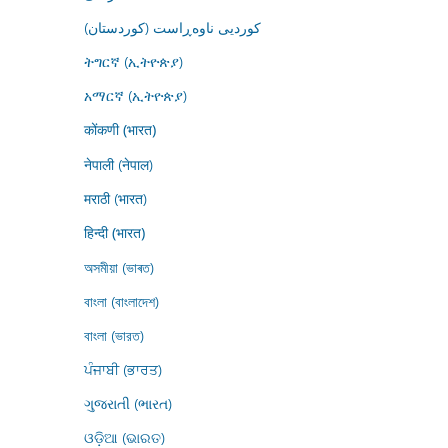
کوردیی ناوەڕاست (کوردستان)
ትግርኛ (ኢትዮጵያ)
አማርኛ (ኢትዮጵያ)
कोंकणी (भारत)
नेपाली (नेपाल)
मराठी (भारत)
हिन्दी (भारत)
অসমীয়া (ভাৰত)
বাংলা (বাংলাদেশ)
বাংলা (ভারত)
ਪੰਜਾਬੀ (ਭਾਰਤ)
ગુજરાતી (ભારત)
ଓଡ଼ିଆ (ଭାରତ)