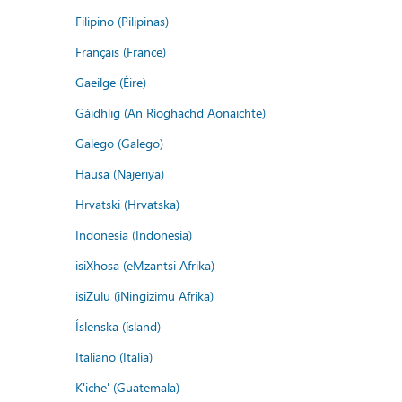
Filipino (Pilipinas)
Français (France)
Gaeilge (Éire)
Gàidhlig (An Rìoghachd Aonaichte)
Galego (Galego)
Hausa (Najeriya)
Hrvatski (Hrvatska)
Indonesia (Indonesia)
isiXhosa (eMzantsi Afrika)
isiZulu (iNingizimu Afrika)
Íslenska (ísland)
Italiano (Italia)
K'iche' (Guatemala)