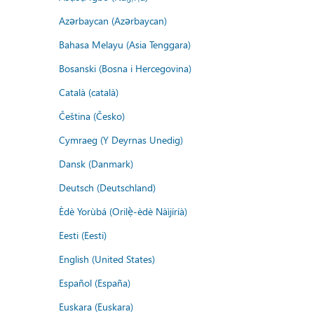
Azərbaycan (Azərbaycan)
Bahasa Melayu (Asia Tenggara)
Bosanski (Bosna i Hercegovina)
Català (català)
Čeština (Česko)
Cymraeg (Y Deyrnas Unedig)
Dansk (Danmark)
Deutsch (Deutschland)
Èdè Yorùbá (Orilẹ̀-èdè Nàìjíríà)
Eesti (Eesti)
English (United States)
Español (España)
Euskara (Euskara)