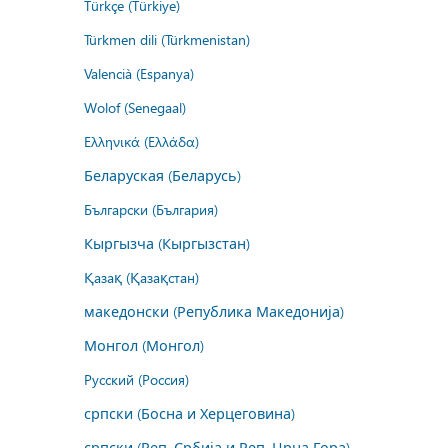
Türkçe (Türkiye)
Türkmen dili (Türkmenistan)
Valencià (Espanya)
Wolof (Senegaal)
Ελληνικά (Ελλάδα)
Беларуская (Беларусь)
Български (България)
Кыргызча (Кыргызстан)
Қазақ (Қазақстан)
македонски (Република Македонија)
Монгол (Монгол)
Русский (Россия)
српски (Босна и Херцеговина)
српски (Реп. Србија и Реп. Црна Гора)