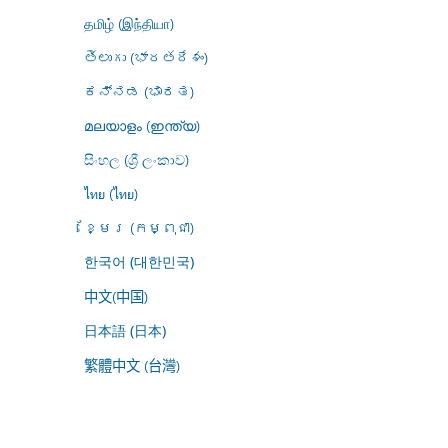
தமிழ் (இந்தியா)
తెలుగు (భారతదేశం)
ಕನ್ನಡ (ಭಾರತ)
മലയാളം (ഇന്ത്യ)
සිංහල (ශ්‍රී ලංකාව)
ไทย (ไทย)
ខ្មែរ (កម្ពុជា)
한국어 (대한민국)
中文(中国)
日本語 (日本)
繁體中文 (台灣)