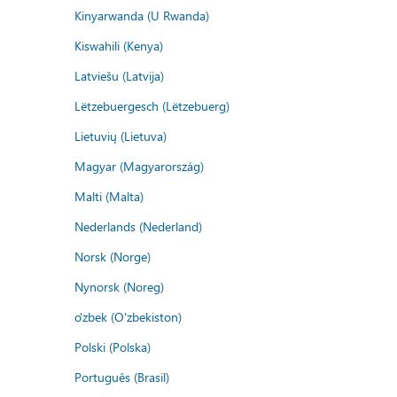
Kinyarwanda (U Rwanda)
Kiswahili (Kenya)
Latviešu (Latvija)
Lëtzebuergesch (Lëtzebuerg)
Lietuvių (Lietuva)
Magyar (Magyarország)
Malti (Malta)
Nederlands (Nederland)
Norsk (Norge)
Nynorsk (Noreg)
o'zbek (O'zbekiston)
Polski (Polska)
Português (Brasil)