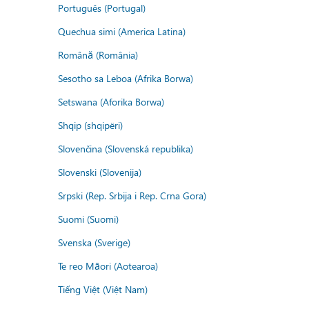
Português (Portugal)
Quechua simi (America Latina)
Română (România)
Sesotho sa Leboa (Afrika Borwa)
Setswana (Aforika Borwa)
Shqip (shqipëri)
Slovenčina (Slovenská republika)
Slovenski (Slovenija)
Srpski (Rep. Srbija i Rep. Crna Gora)
Suomi (Suomi)
Svenska (Sverige)
Te reo Māori (Aotearoa)
Tiếng Việt (Việt Nam)