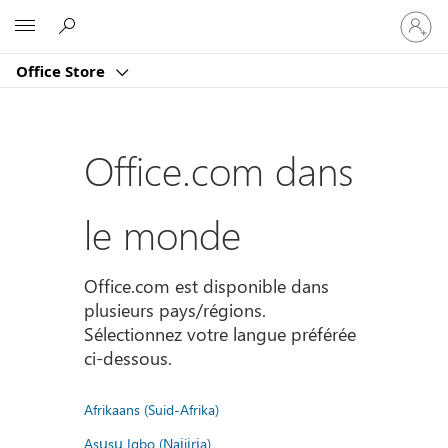
Connect
Microsoft
vous
à
Office Store
votre
compte
Office.com dans
le monde
Office.com est disponible dans
plusieurs pays/régions.
Sélectionnez votre langue préférée
ci-dessous.
Afrikaans (Suid-Afrika)
Asụsụ Igbo (Naịjịrịa)