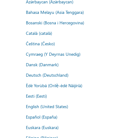
Azərbaycan (Azərbaycan)
Bahasa Melayu (Asia Tenggara)
Bosanski (Bosna i Hercegovina)
Català (català)
Čeština (Česko)
Cymraeg (Y Deyrnas Unedig)
Dansk (Danmark)
Deutsch (Deutschland)
Èdè Yorùbá (Orilẹ̀-èdè Nàìjíríà)
Eesti (Eesti)
English (United States)
Español (España)
Euskara (Euskara)
Filipino (Pilipinas)