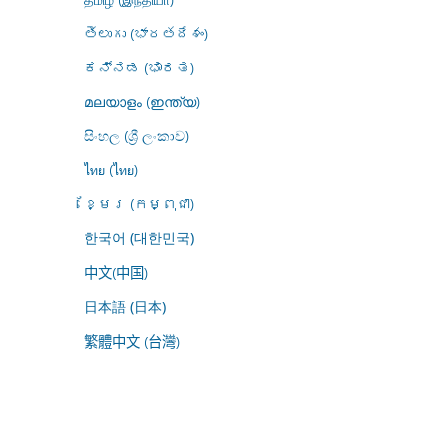
తెలుగు (భారతదేశం)
ಕನ್ನಡ (ಭಾರತ)
മലയാളം (ഇന്ത്യ)
සිංහල (ශ්‍රී ලංකාව)
ไทย (ไทย)
ខ្មែរ (កម្ពុជា)
한국어 (대한민국)
中文(中国)
日本語 (日本)
繁體中文 (台灣)