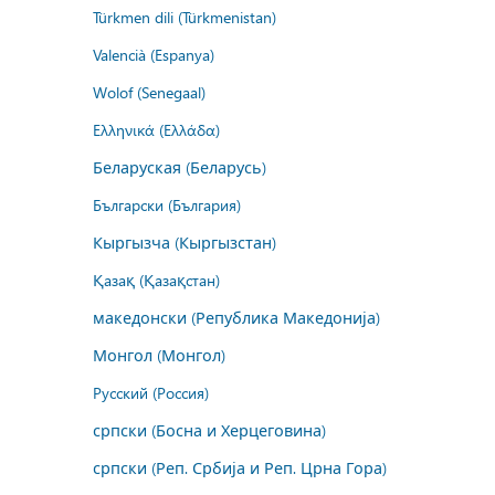
Türkmen dili (Türkmenistan)
Valencià (Espanya)
Wolof (Senegaal)
Ελληνικά (Ελλάδα)
Беларуская (Беларусь)
Български (България)
Кыргызча (Кыргызстан)
Қазақ (Қазақстан)
македонски (Република Македонија)
Монгол (Монгол)
Русский (Россия)
српски (Босна и Херцеговина)
српски (Реп. Србија и Реп. Црна Гора)