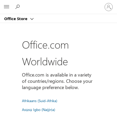
Sign
Microsoft
in
to
Office Store
your
account
Office.com
Worldwide
Office.com is available in a variety
of countries/regions. Choose your
language preference below.
Afrikaans (Suid-Afrika)
Asụsụ Igbo (Naịjịrịa)