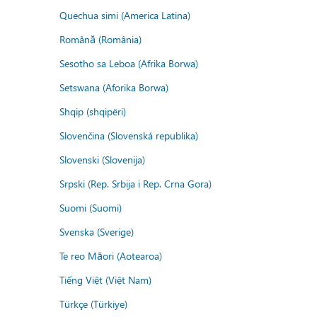
Quechua simi (America Latina)
Română (România)
Sesotho sa Leboa (Afrika Borwa)
Setswana (Aforika Borwa)
Shqip (shqipëri)
Slovenčina (Slovenská republika)
Slovenski (Slovenija)
Srpski (Rep. Srbija i Rep. Crna Gora)
Suomi (Suomi)
Svenska (Sverige)
Te reo Māori (Aotearoa)
Tiếng Việt (Việt Nam)
Türkçe (Türkiye)