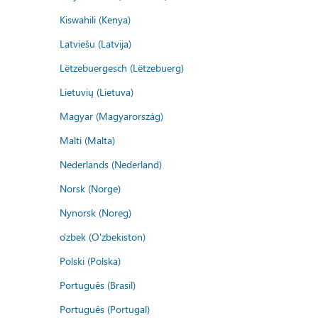
Kiswahili (Kenya)
Latviešu (Latvija)
Lëtzebuergesch (Lëtzebuerg)
Lietuvių (Lietuva)
Magyar (Magyarország)
Malti (Malta)
Nederlands (Nederland)
Norsk (Norge)
Nynorsk (Noreg)
o'zbek (O'zbekiston)
Polski (Polska)
Português (Brasil)
Português (Portugal)