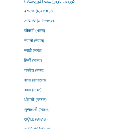
کوردیی ناوەڕاست (کوردستان)
ትግርኛ (ኢትዮጵያ)
አማርኛ (ኢትዮጵያ)
कोंकणी (भारत)
नेपाली (नेपाल)
मराठी (भारत)
हिन्दी (भारत)
অসমীয়া (ভাৰত)
বাংলা (বাংলাদেশ)
বাংলা (ভারত)
ਪੰਜਾਬੀ (ਭਾਰਤ)
ગુજરાતી (ભારત)
ଓଡ଼ିଆ (ଭାରତ)
தமிழ் (இந்தியா)