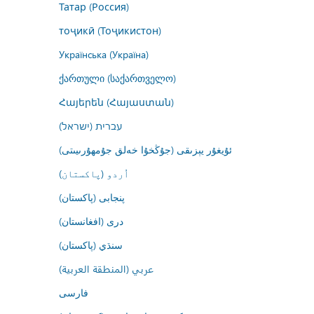
Татар (Россия)
тоҷикӣ (Тоҷикистон)
Українська (Україна)
ქართული (საქართველო)
Հայերեն (Հայաստան)
עברית (ישראל)
ئۇيغۇر يېزىقى (جۇڭخۇا خەلق جۇمھۇرىيىتى)
اُردو (پاکستان)
پنجابی (پاکستان)
درى (افغانستان)
سنڌي (پاکستان)
عربي (المنطقة العربية)
فارسى