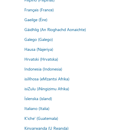
Français (France)
Gaeilge (Éire)
Gàidhlig (An Rìoghachd Aonaichte)
Galego (Galego)
Hausa (Najeriya)
Hrvatski (Hrvatska)
Indonesia (Indonesia)
isiXhosa (eMzantsi Afrika)
isiZulu (iNingizimu Afrika)
Íslenska (ísland)
Italiano (Italia)
K'iche' (Guatemala)
Kinyarwanda (U Rwanda)