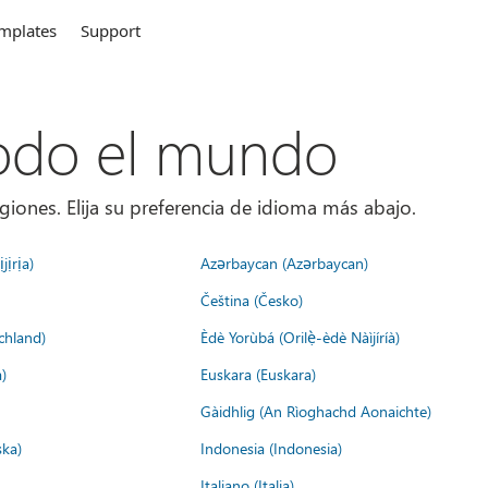
mplates
Support
todo el mundo
giones. Elija su preferencia de idioma más abajo.
jịrịa)
Azərbaycan (Azərbaycan)
Čeština (Česko)
chland)
Èdè Yorùbá (Orilẹ̀-èdè Nàìjíríà)
)
Euskara (Euskara)
Gàidhlig (An Rìoghachd Aonaichte)
ska)
Indonesia (Indonesia)
Italiano (Italia)