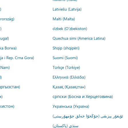
)
Latviešu (Latvija)
rország)
Malti (Malta)
)
o'zbek (O'zbekiston)
ugal)
Quechua simi (America Latina)
ika Borwa)
Shqip (shqipëri)
ija i Rep. Crna Gora)
Suomi (Suomi)
t Nam)
Türkçe (Türkiye)
)
Ελληνικά (Ελλάδα)
ргызстан)
Қазақ (Қазақстан)
я)
српски (Босна и Херцеговина)
кистон)
Українська (Україна)
ئۇيغۇر يېزىقى (جۇڭخۇا خەلق جۇمھۇرىيىتى)
سنڌي (پاکستان)