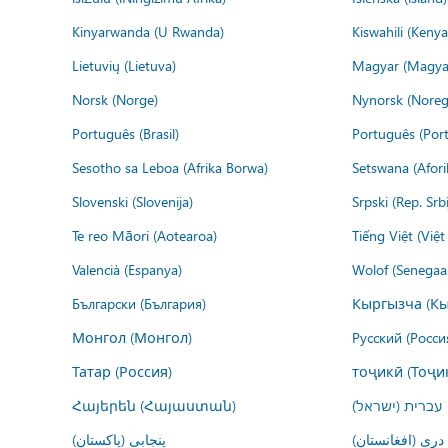
Kinyarwanda (U Rwanda)
Kiswahili (Kenya
Lietuvių (Lietuva)
Magyar (Magya
Norsk (Norge)
Nynorsk (Noreg
Português (Brasil)
Português (Port
Sesotho sa Leboa (Afrika Borwa)
Setswana (Afor
Slovenski (Slovenija)
Srpski (Rep. Srb
Te reo Māori (Aotearoa)
Tiếng Việt (Việ
Valencià (Espanya)
Wolof (Senegaal
Български (България)
Кыргызча (Кы
Монгол (Монгол)
Русский (Росси
Татар (Россия)
тоҷикӣ (Тоҷи
Հայերեն (Հայաստան)
עברית (ישראל)
درى (افغانستان)
پنجابی (پاکستان)