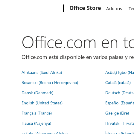
Microsoft
Office Store
Add-ins
Te
Office.com en 
Office.com está disponible en varios países y re
Afrikaans (Suid-Afrika)
Asụsụ Igbo (Naị
Bosanski (Bosna i Hercegovina)
Català (català)
Dansk (Danmark)
Deutsch (Deuts
English (United States)
Español (España
Français (France)
Gaeilge (Éire)
Hausa (Najeriya)
Hrvatski (Hrvat
isiZulu (iNingizimu Afrika)
Íslenska (ísland)