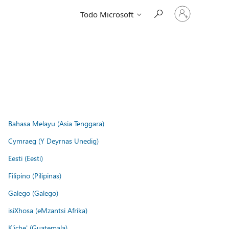
Iniciar
Todo Microsoft
sesión
en
tu
cuenta
Bahasa Melayu (Asia Tenggara)
Cymraeg (Y Deyrnas Unedig)
Eesti (Eesti)
Filipino (Pilipinas)
Galego (Galego)
isiXhosa (eMzantsi Afrika)
K'iche' (Guatemala)