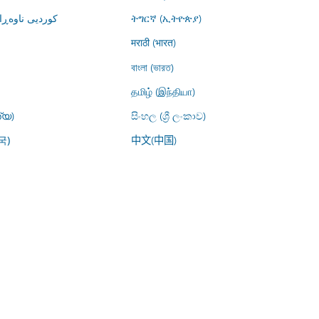
کوردیی ناوە)
ትግርኛ (ኢትዮጵያ)
मराठी (भारत)
বাংলা (ভারত)
தமிழ் (இந்தியா)
്യ)
සිංහල (ශ්‍රී ලංකාව)
中文(中国)
국)