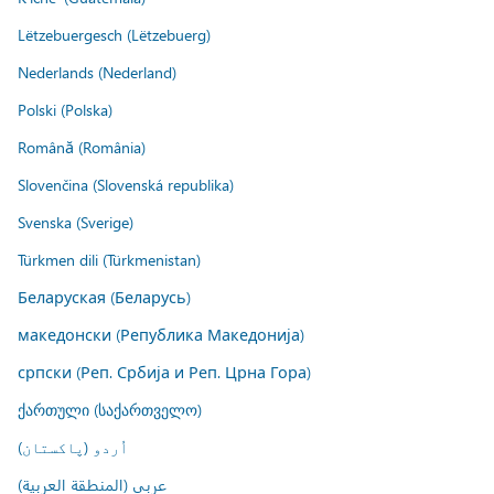
Lëtzebuergesch (Lëtzebuerg)
Nederlands (Nederland)
Polski (Polska)
Română (România)
Slovenčina (Slovenská republika)
Svenska (Sverige)
Türkmen dili (Türkmenistan)
Беларуская (Беларусь)
македонски (Република Македонија)
српски (Реп. Србија и Реп. Црна Гора)
ქართული (საქართველო)
اُردو (پاکستان)
عربي (المنطقة العربية)