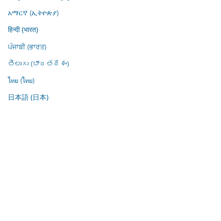
አማርኛ (ኢትዮጵያ)
हिन्दी (भारत)
ਪੰਜਾਬੀ (ਭਾਰਤ)
తెలుగు (భారతదేశం)
ไทย (ไทย)
日本語 (日本)