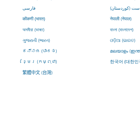
ڕاست (کوردستان
فارسى
नेपाली (नेपाल)
कोंकणी (भारत)
অসমীয়া (ভাৰত)
বাংলা (বাংলাদেশ)
ગુજરાતી (ભારત)
ଓଡ଼ିଆ (ଭାରତ)
ಕನ್ನಡ (ಭಾರತ)
മലയാളം (ഇന്ത
ខ្មែរ (កម្ពុជា)
한국어 (대한민
繁體中文 (台灣)