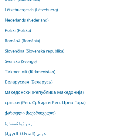
Lëtzebuergesch (Lëtzebuerg)
Nederlands (Nederland)
Polski (Polska)
Română (România)
Slovenčina (Slovenská republika)
Svenska (Sverige)
Türkmen dili (Türkmenistan)
Беларуская (Беларусь)
македонски (Република Македонија)
српски (Реп. Србија и Реп. Црна Гора)
ქართული (საქართველო)
اُردو (پاکستان)
عربي (المنطقة العربية)