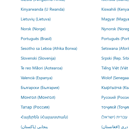
Kinyarwanda (U Rwanda)
Kiswahili (Kenya
Lietuvių (Lietuva)
Magyar (Magya
Norsk (Norge)
Nynorsk (Noreg
Português (Brasil)
Português (Port
Sesotho sa Leboa (Afrika Borwa)
Setswana (Afor
Slovenski (Slovenija)
Srpski (Rep. Srb
Te reo Māori (Aotearoa)
Tiếng Việt (Việ
Valencià (Espanya)
Wolof (Senegaal
Български (България)
Кыргызча (Кы
Монгол (Монгол)
Русский (Росси
Татар (Россия)
тоҷикӣ (Тоҷи
Հայերեն (Հայաստան)
עברית (ישראל)
درى (افغانستان)
پنجابی (پاکستان)