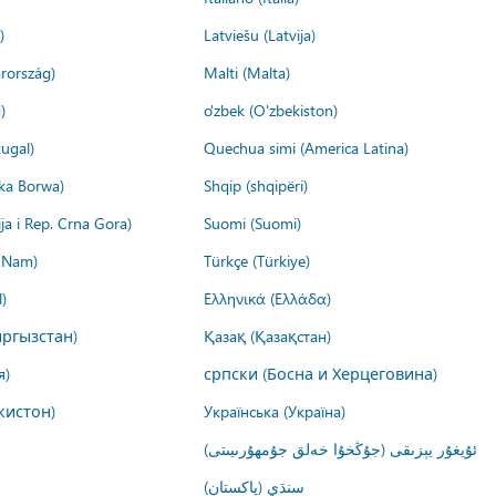
)
Latviešu (Latvija)
rország)
Malti (Malta)
)
o'zbek (O'zbekiston)
ugal)
Quechua simi (America Latina)
ika Borwa)
Shqip (shqipëri)
ija i Rep. Crna Gora)
Suomi (Suomi)
t Nam)
Türkçe (Türkiye)
)
Ελληνικά (Ελλάδα)
ргызстан)
Қазақ (Қазақстан)
я)
српски (Босна и Херцеговина)
кистон)
Українська (Україна)
ئۇيغۇر يېزىقى (جۇڭخۇا خەلق جۇمھۇرىيىتى)
سنڌي (پاکستان)