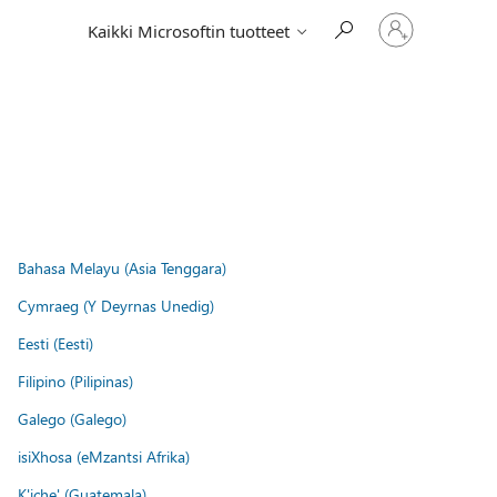
Kirjaudu
Kaikki Microsoftin tuotteet
sisään
tilille
Bahasa Melayu (Asia Tenggara)
Cymraeg (Y Deyrnas Unedig)
Eesti (Eesti)
Filipino (Pilipinas)
Galego (Galego)
isiXhosa (eMzantsi Afrika)
K'iche' (Guatemala)