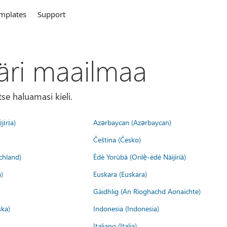
mplates
Support
äri maailmaa
tse haluamasi kieli.
jịrịa)
Azərbaycan (Azərbaycan)
Čeština (Česko)
chland)
Èdè Yorùbá (Orilẹ̀-èdè Nàìjíríà)
)
Euskara (Euskara)
Gàidhlig (An Rìoghachd Aonaichte)
ska)
Indonesia (Indonesia)
Italiano (Italia)