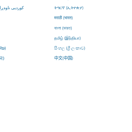
کوردیی ناوە)
ትግርኛ (ኢትዮጵያ)
मराठी (भारत)
বাংলা (ভারত)
தமிழ் (இந்தியா)
്യ)
සිංහල (ශ්‍රී ලංකාව)
中文(中国)
국)