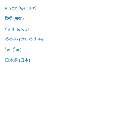
አማርኛ (ኢትዮጵያ)
हिन्दी (भारत)
ਪੰਜਾਬੀ (ਭਾਰਤ)
తెలుగు (భారతదేశం)
ไทย (ไทย)
日本語 (日本)