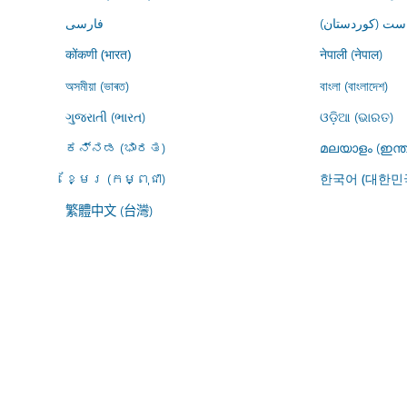
ڕاست (کوردستان
فارسى
नेपाली (नेपाल)
कोंकणी (भारत)
অসমীয়া (ভাৰত)
বাংলা (বাংলাদেশ)
ગુજરાતી (ભારત)
ଓଡ଼ିଆ (ଭାରତ)
ಕನ್ನಡ (ಭಾರತ)
മലയാളം (ഇന്ത
ខ្មែរ (កម្ពុជា)
한국어 (대한민
繁體中文 (台灣)