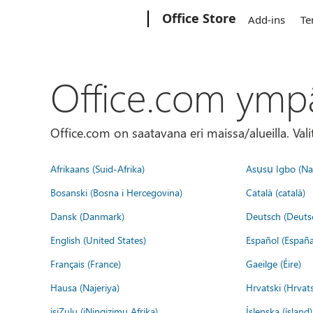
Microsoft
Office Store
Add-ins
Te
Office.com ymp
Office.com on saatavana eri maissa/alueilla. Vali
Afrikaans (Suid-Afrika)
Asụsụ Igbo (Naị
Bosanski (Bosna i Hercegovina)
Català (català)
Dansk (Danmark)
Deutsch (Deuts
English (United States)
Español (España
Français (France)
Gaeilge (Éire)
Hausa (Najeriya)
Hrvatski (Hrvat
isiZulu (iNingizimu Afrika)
Íslenska (ísland)