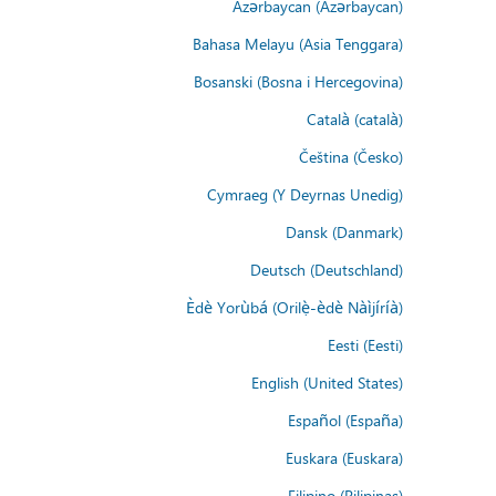
Azərbaycan (Azərbaycan)
Bahasa Melayu (Asia Tenggara)
Bosanski (Bosna i Hercegovina)
Català (català)
Čeština (Česko)
Cymraeg (Y Deyrnas Unedig)
Dansk (Danmark)
Deutsch (Deutschland)
Èdè Yorùbá (Orilẹ̀-èdè Nàìjíríà)
Eesti (Eesti)
English (United States)
Español (España)
Euskara (Euskara)
Filipino (Pilipinas)