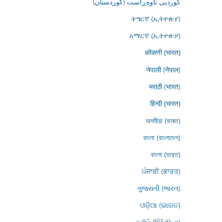
کوردیی ناوەڕاست (کوردستان)
ትግርኛ (ኢትዮጵያ)
አማርኛ (ኢትዮጵያ)
कोंकणी (भारत)
नेपाली (नेपाल)
मराठी (भारत)
हिन्दी (भारत)
অসমীয়া (ভাৰত)
বাংলা (বাংলাদেশ)
বাংলা (ভারত)
ਪੰਜਾਬੀ (ਭਾਰਤ)
ગુજરાતી (ભારત)
ଓଡ଼ିଆ (ଭାରତ)
தமிழ் (இந்தியா)