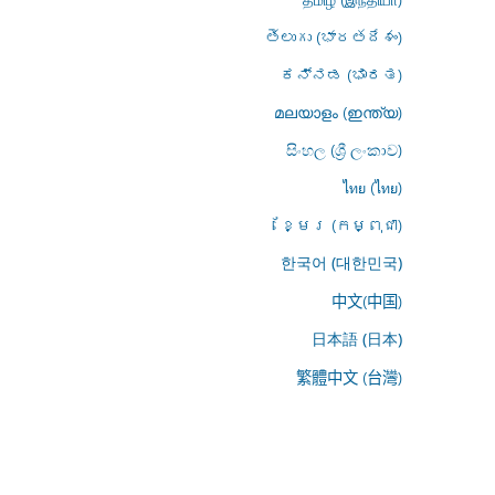
తెలుగు (భారతదేశం)
ಕನ್ನಡ (ಭಾರತ)
മലയാളം (ഇന്ത്യ)
සිංහල (ශ්‍රී ලංකාව)
ไทย (ไทย)
ខ្មែរ (កម្ពុជា)
한국어 (대한민국)
中文(中国)
日本語 (日本)
繁體中文 (台灣)