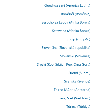
Quechua simi (America Latina)
Română (România)
Sesotho sa Leboa (Afrika Borwa)
Setswana (Aforika Borwa)
Shqip (shqipëri)
Slovenčina (Slovenská republika)
Slovenski (Slovenija)
Srpski (Rep. Srbija i Rep. Crna Gora)
Suomi (Suomi)
Svenska (Sverige)
Te reo Māori (Aotearoa)
Tiếng Việt (Việt Nam)
Türkçe (Türkiye)