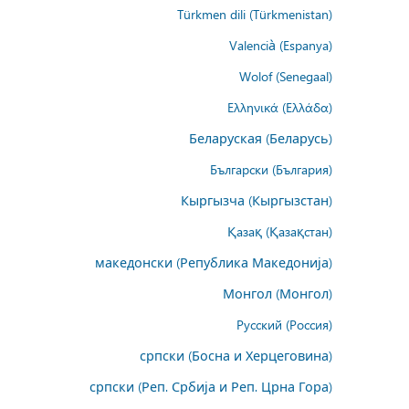
Türkmen dili (Türkmenistan)
Valencià (Espanya)
Wolof (Senegaal)
Ελληνικά (Ελλάδα)
Беларуская (Беларусь)
Български (България)
Кыргызча (Кыргызстан)
Қазақ (Қазақстан)
македонски (Република Македонија)
Монгол (Монгол)
Русский (Россия)
српски (Босна и Херцеговина)
српски (Реп. Србија и Реп. Црна Гора)