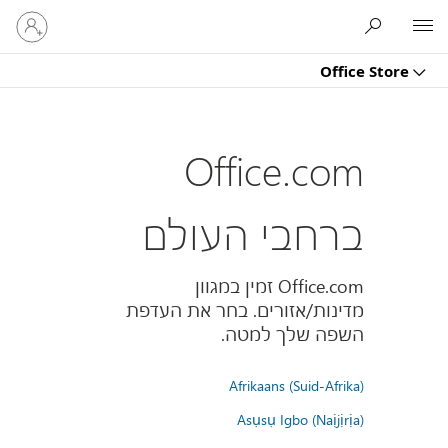
היכנס
Microsoft
לחשבון
שלך
Office Store
Office.com
ברחבי העולם
Office.com זמין במגוון
מדינות/אזורים. בחר את העדפת
השפה שלך למטה.
Afrikaans (Suid-Afrika)
Asụsụ Igbo (Naịjịrịa)