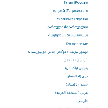
Татар (Россия)
тоҷикӣ (Тоҷикистон)
Українська (Україна)
ქართული (საქართველო)
Հայերեն (Հայաստան)
עברית (ישראל)
ئۇيغۇر يېزىقى (جۇڭخۇا خەلق جۇمھۇرىيىتى)
اُردو (پاکستان)
پنجابی (پاکستان)
درى (افغانستان)
سنڌي (پاکستان)
عربي (المنطقة العربية)
فارسى