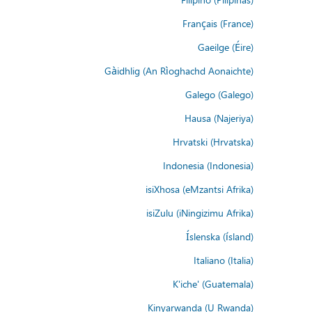
Français (France)
Gaeilge (Éire)
Gàidhlig (An Rìoghachd Aonaichte)
Galego (Galego)
Hausa (Najeriya)
Hrvatski (Hrvatska)
Indonesia (Indonesia)
isiXhosa (eMzantsi Afrika)
isiZulu (iNingizimu Afrika)
Íslenska (ísland)
Italiano (Italia)
K'iche' (Guatemala)
Kinyarwanda (U Rwanda)