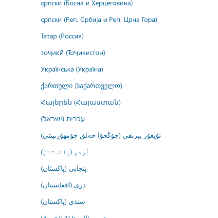
српски (Босна и Херцеговина)
српски (Реп. Србија и Реп. Црна Гора)
Татар (Россия)
тоҷикӣ (Тоҷикистон)
Українська (Україна)
ქართული (საქართველო)
Հայերեն (Հայաստան)
עברית (ישראל)
ئۇيغۇر يېزىقى (جۇڭخۇا خەلق جۇمھۇرىيىتى)
اُردو (پاکستان)
پنجابی (پاکستان)
درى (افغانستان)
سنڌي (پاکستان)
عربي (المنطقة العربية)