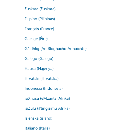
Euskara (Euskara)
Filipino (Pilipinas)
Français (France)
Gaeilge (Éire)
Gàidhlig (An Rìoghachd Aonaichte)
Galego (Galego)
Hausa (Najeriya)
Hrvatski (Hrvatska)
Indonesia (Indonesia)
isiXhosa (eMzantsi Afrika)
isiZulu (iNingizimu Afrika)
Íslenska (ísland)
Italiano (Italia)