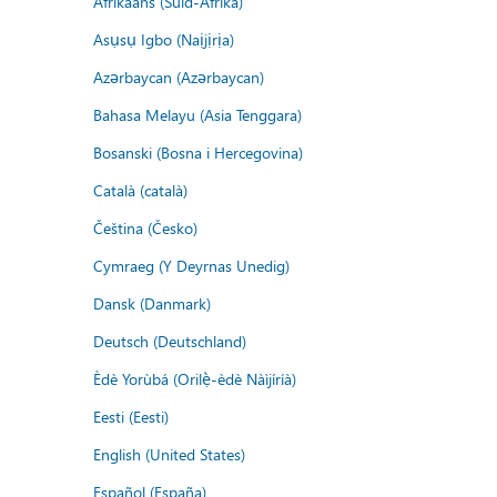
Afrikaans (Suid-Afrika)
Asụsụ Igbo (Naịjịrịa)
Azərbaycan (Azərbaycan)
Bahasa Melayu (Asia Tenggara)
Bosanski (Bosna i Hercegovina)
Català (català)
Čeština (Česko)
Cymraeg (Y Deyrnas Unedig)
Dansk (Danmark)
Deutsch (Deutschland)
Èdè Yorùbá (Orilẹ̀-èdè Nàìjíríà)
Eesti (Eesti)
English (United States)
Español (España)