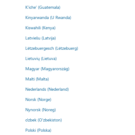
K'iche' (Guatemala)
Kinyarwanda (U Rwanda)
Kiswahili (Kenya)
Latviešu (Latvija)
Lëtzebuergesch (Lëtzebuerg)
Lietuvių (Lietuva)
Magyar (Magyarország)
Malti (Malta)
Nederlands (Nederland)
Norsk (Norge)
Nynorsk (Noreg)
o'zbek (O'zbekiston)
Polski (Polska)