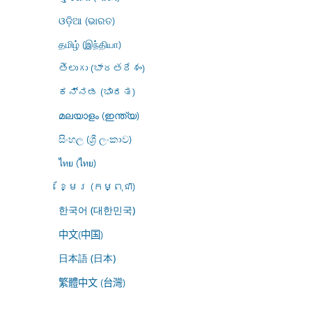
ଓଡ଼ିଆ (ଭାରତ)
தமிழ் (இந்தியா)
తెలుగు (భారతదేశం)
ಕನ್ನಡ (ಭಾರತ)
മലയാളം (ഇന്ത്യ)
සිංහල (ශ්‍රී ලංකාව)
ไทย (ไทย)
ខ្មែរ (កម្ពុជា)
한국어 (대한민국)
中文(中国)
日本語 (日本)
繁體中文 (台灣)