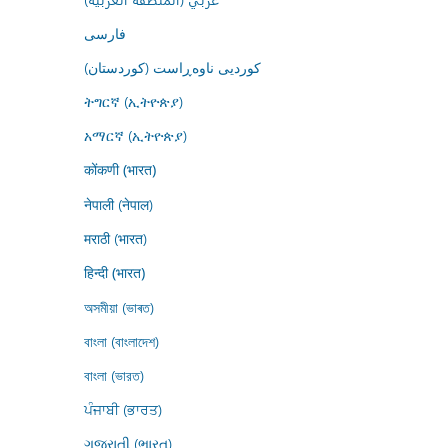
فارسى
کوردیی ناوەڕاست (کوردستان)
ትግርኛ (ኢትዮጵያ)
አማርኛ (ኢትዮጵያ)
कोंकणी (भारत)
नेपाली (नेपाल)
मराठी (भारत)
हिन्दी (भारत)
অসমীয়া (ভাৰত)
বাংলা (বাংলাদেশ)
বাংলা (ভারত)
ਪੰਜਾਬੀ (ਭਾਰਤ)
ગુજરાતી (ભારત)