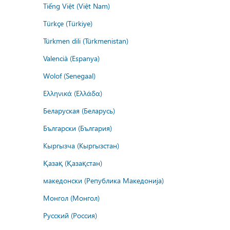
Tiếng Việt (Việt Nam)
Türkçe (Türkiye)
Türkmen dili (Türkmenistan)
Valencià (Espanya)
Wolof (Senegaal)
Ελληνικά (Ελλάδα)
Беларуская (Беларусь)
Български (България)
Кыргызча (Кыргызстан)
Қазақ (Қазақстан)
македонски (Република Македонија)
Монгол (Монгол)
Русский (Россия)