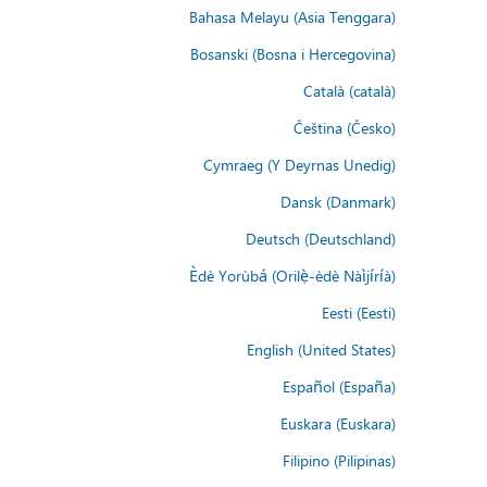
Bahasa Melayu (Asia Tenggara)
Bosanski (Bosna i Hercegovina)
Català (català)
Čeština (Česko)
Cymraeg (Y Deyrnas Unedig)
Dansk (Danmark)
Deutsch (Deutschland)
Èdè Yorùbá (Orilẹ̀-èdè Nàìjíríà)
Eesti (Eesti)
English (United States)
Español (España)
Euskara (Euskara)
Filipino (Pilipinas)