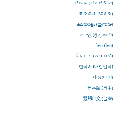
తెలుగు (భారతదేశం)
ಕನ್ನಡ (ಭಾರತ)
മലയാളം (ഇന്ത്യ)
සිංහල (ශ්‍රී ලංකාව)
ไทย (ไทย)
ខ្មែរ (កម្ពុជា)
한국어 (대한민국)
中文(中国)
日本語 (日本)
繁體中文 (台灣)