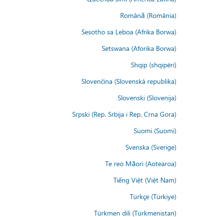
Română (România)
Sesotho sa Leboa (Afrika Borwa)
Setswana (Aforika Borwa)
Shqip (shqipëri)
Slovenčina (Slovenská republika)
Slovenski (Slovenija)
Srpski (Rep. Srbija i Rep. Crna Gora)
Suomi (Suomi)
Svenska (Sverige)
Te reo Māori (Aotearoa)
Tiếng Việt (Việt Nam)
Türkçe (Türkiye)
Türkmen dili (Türkmenistan)