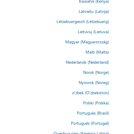
Kiswahili (Kenya)
Latviešu (Latvija)
Lëtzebuergesch (Lëtzebuerg)
Lietuvių (Lietuva)
Magyar (Magyarország)
Malti (Malta)
Nederlands (Nederland)
Norsk (Norge)
Nynorsk (Noreg)
o'zbek (O'zbekiston)
Polski (Polska)
Português (Brasil)
Português (Portugal)
Quechua simi (America Latina)