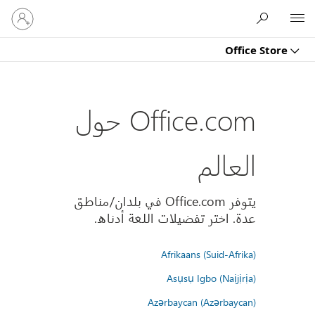
تسجيل
Microsoft
الدخول
إلى
Office Store
حسابك
Office.com حول
العالم
يتوفر Office.com في بلدان/مناطق
عدة. اختر تفضيلات اللغة أدناه.
Afrikaans (Suid-Afrika)
Asụsụ Igbo (Naịjịrịa)
Azərbaycan (Azərbaycan)