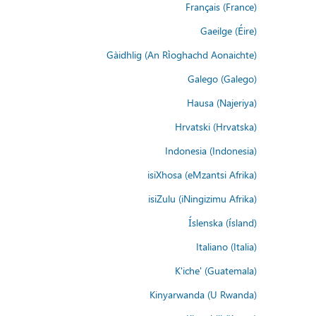
Français (France)
Gaeilge (Éire)
Gàidhlig (An Rìoghachd Aonaichte)
Galego (Galego)
Hausa (Najeriya)
Hrvatski (Hrvatska)
Indonesia (Indonesia)
isiXhosa (eMzantsi Afrika)
isiZulu (iNingizimu Afrika)
Íslenska (ísland)
Italiano (Italia)
K'iche' (Guatemala)
Kinyarwanda (U Rwanda)