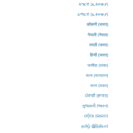
ትግርኛ (ኢትዮጵያ)
አማርኛ (ኢትዮጵያ)
कोंकणी (भारत)
नेपाली (नेपाल)
मराठी (भारत)
हिन्दी (भारत)
অসমীয়া (ভাৰত)
বাংলা (বাংলাদেশ)
বাংলা (ভারত)
ਪੰਜਾਬੀ (ਭਾਰਤ)
ગુજરાતી (ભારત)
ଓଡ଼ିଆ (ଭାରତ)
தமிழ் (இந்தியா)