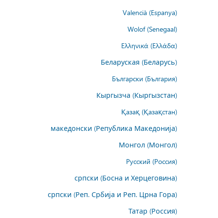
Valencià (Espanya)
Wolof (Senegaal)
Ελληνικά (Ελλάδα)
Беларуская (Беларусь)
Български (България)
Кыргызча (Кыргызстан)
Қазақ (Қазақстан)
македонски (Република Македонија)
Монгол (Монгол)
Русский (Россия)
српски (Босна и Херцеговина)
српски (Реп. Србија и Реп. Црна Гора)
Татар (Россия)