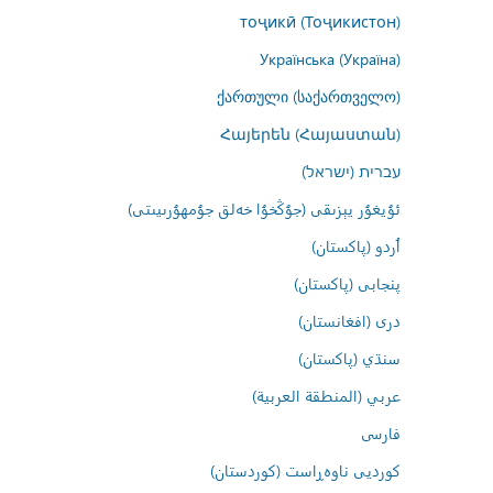
тоҷикӣ (Тоҷикистон)
Українська (Україна)
ქართული (საქართველო)
Հայերեն (Հայաստան)
עברית (ישראל)
ئۇيغۇر يېزىقى (جۇڭخۇا خەلق جۇمھۇرىيىتى)
اُردو (پاکستان)
پنجابی (پاکستان)
درى (افغانستان)
سنڌي (پاکستان)
عربي (المنطقة العربية)
فارسى
کوردیی ناوەڕاست (کوردستان)