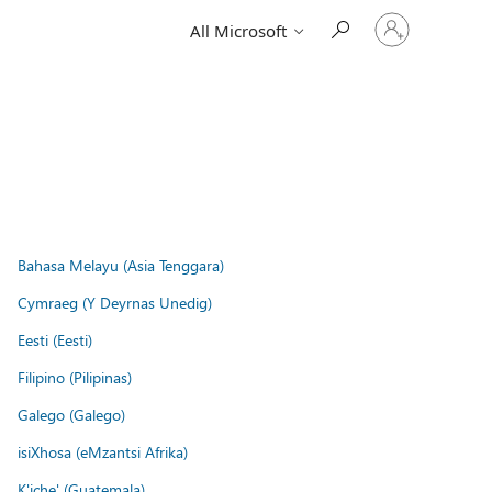
Sign
All Microsoft
in
to
your
account
Bahasa Melayu (Asia Tenggara)
Cymraeg (Y Deyrnas Unedig)
Eesti (Eesti)
Filipino (Pilipinas)
Galego (Galego)
isiXhosa (eMzantsi Afrika)
K'iche' (Guatemala)