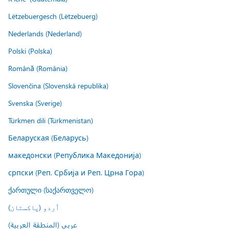
Lëtzebuergesch (Lëtzebuerg)
Nederlands (Nederland)
Polski (Polska)
Română (România)
Slovenčina (Slovenská republika)
Svenska (Sverige)
Türkmen dili (Türkmenistan)
Беларуская (Беларусь)
македонски (Република Македонија)
српски (Реп. Србија и Реп. Црна Гора)
ქართული (საქართველო)
اُردو (پاکستان)
عربي (المنطقة العربية)