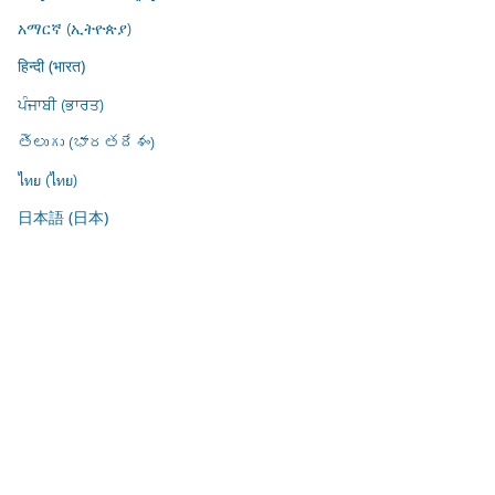
አማርኛ (ኢትዮጵያ)
हिन्दी (भारत)
ਪੰਜਾਬੀ (ਭਾਰਤ)
తెలుగు (భారతదేశం)
ไทย (ไทย)
日本語 (日本)