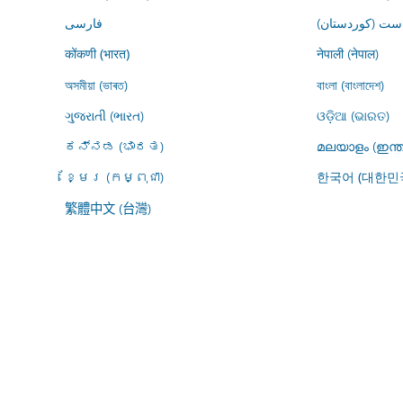
ڕاست (کوردستان
فارسى
नेपाली (नेपाल)
कोंकणी (भारत)
অসমীয়া (ভাৰত)
বাংলা (বাংলাদেশ)
ગુજરાતી (ભારત)
ଓଡ଼ିଆ (ଭାରତ)
ಕನ್ನಡ (ಭಾರತ)
മലയാളം (ഇന്ത
ខ្មែរ (កម្ពុជា)
한국어 (대한민
繁體中文 (台灣)