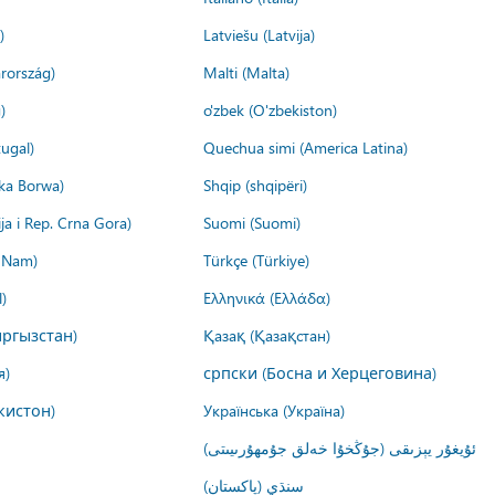
)
Latviešu (Latvija)
rország)
Malti (Malta)
)
o'zbek (O'zbekiston)
ugal)
Quechua simi (America Latina)
ika Borwa)
Shqip (shqipëri)
ija i Rep. Crna Gora)
Suomi (Suomi)
t Nam)
Türkçe (Türkiye)
)
Ελληνικά (Ελλάδα)
ргызстан)
Қазақ (Қазақстан)
я)
српски (Босна и Херцеговина)
кистон)
Українська (Україна)
ئۇيغۇر يېزىقى (جۇڭخۇا خەلق جۇمھۇرىيىتى)
سنڌي (پاکستان)