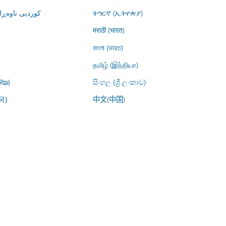
کوردیی ناوە)
ትግርኛ (ኢትዮጵያ)
मराठी (भारत)
বাংলা (ভারত)
தமிழ் (இந்தியா)
്യ)
සිංහල (ශ්‍රී ලංකාව)
中文(中国)
국)