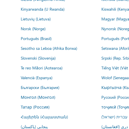
Kinyarwanda (U Rwanda)
Kiswahili (Kenya
Lietuvių (Lietuva)
Magyar (Magya
Norsk (Norge)
Nynorsk (Noreg
Português (Brasil)
Português (Port
Sesotho sa Leboa (Afrika Borwa)
Setswana (Afor
Slovenski (Slovenija)
Srpski (Rep. Srb
Te reo Māori (Aotearoa)
Tiếng Việt (Việ
Valencià (Espanya)
Wolof (Senegaal
Български (България)
Кыргызча (Кы
Монгол (Монгол)
Русский (Росси
Татар (Россия)
тоҷикӣ (Тоҷи
Հայերեն (Հայաստան)
עברית (ישראל)
درى (افغانستان)
پنجابی (پاکستان)