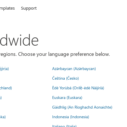
mplates
Support
ldwide
es/regions. Choose your language preference below.
jịrịa)
Azərbaycan (Azərbaycan)
Čeština (Česko)
chland)
Èdè Yorùbá (Orilẹ̀-èdè Nàìjíríà)
)
Euskara (Euskara)
Gàidhlig (An Rìoghachd Aonaichte)
ska)
Indonesia (Indonesia)
Italiano (Italia)