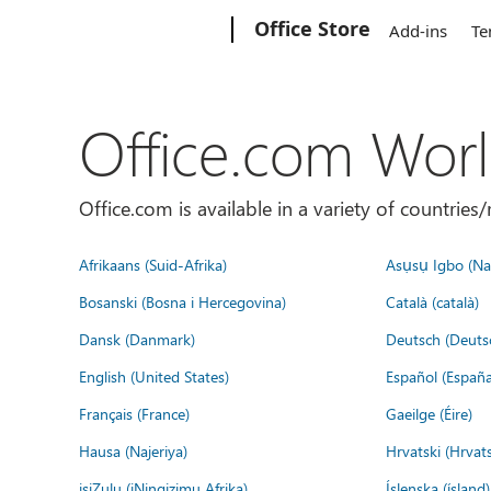
Microsoft
Office Store
Add-ins
Te
Office.com Wor
Office.com is available in a variety of countri
Afrikaans (Suid-Afrika)
Asụsụ Igbo (Naị
Bosanski (Bosna i Hercegovina)
Català (català)
Dansk (Danmark)
Deutsch (Deuts
English (United States)
Español (España
Français (France)
Gaeilge (Éire)
Hausa (Najeriya)
Hrvatski (Hrvat
isiZulu (iNingizimu Afrika)
Íslenska (ísland)