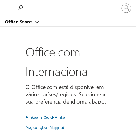
Iniciar
Microsoft
sessão
na
Office Store
conta
Office.com
Internacional
O Office.com está disponível em
vários países/regiões. Selecione a
sua preferência de idioma abaixo.
Afrikaans (Suid-Afrika)
Asụsụ Igbo (Naịjịrịa)