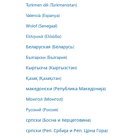
Türkmen dili (Türkmenistan)
Valencià (Espanya)
Wolof (Senegaal)
Ελληνικά (Ελλάδα)
Беларуская (Беларусь)
Български (България)
Кыргызча (Кыргызстан)
Қазақ (Қазақстан)
македонски (Република Македонија)
Монгол (Монгол)
Русский (Россия)
српски (Босна и Херцеговина)
српски (Реп. Србија и Реп. Црна Гора)