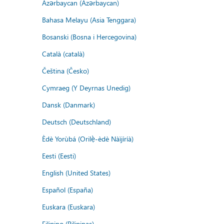
Azərbaycan (Azərbaycan)
Bahasa Melayu (Asia Tenggara)
Bosanski (Bosna i Hercegovina)
Català (català)
Čeština (Česko)
Cymraeg (Y Deyrnas Unedig)
Dansk (Danmark)
Deutsch (Deutschland)
Èdè Yorùbá (Orilẹ̀-èdè Nàìjíríà)
Eesti (Eesti)
English (United States)
Español (España)
Euskara (Euskara)
Filipino (Pilipinas)