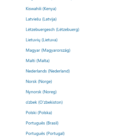
Kiswahili (Kenya)
Latviešu (Latvija)
Lëtzebuergesch (Lëtzebuerg)
Lietuvių (Lietuva)
Magyar (Magyarország)
Malti (Malta)
Nederlands (Nederland)
Norsk (Norge)
Nynorsk (Noreg)
o'zbek (O'zbekiston)
Polski (Polska)
Português (Brasil)
Português (Portugal)