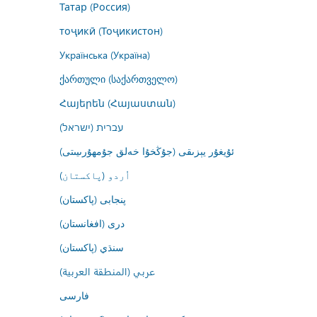
Татар (Россия)
тоҷикӣ (Тоҷикистон)
Українська (Україна)
ქართული (საქართველო)
Հայերեն (Հայաստան)
עברית (ישראל)
ئۇيغۇر يېزىقى (جۇڭخۇا خەلق جۇمھۇرىيىتى)
اُردو (پاکستان)
پنجابی (پاکستان)
درى (افغانستان)
سنڌي (پاکستان)
عربي (المنطقة العربية)
فارسى