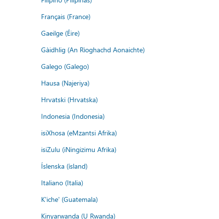
Français (France)
Gaeilge (Éire)
Gàidhlig (An Rìoghachd Aonaichte)
Galego (Galego)
Hausa (Najeriya)
Hrvatski (Hrvatska)
Indonesia (Indonesia)
isiXhosa (eMzantsi Afrika)
isiZulu (iNingizimu Afrika)
Íslenska (ísland)
Italiano (Italia)
K'iche' (Guatemala)
Kinyarwanda (U Rwanda)