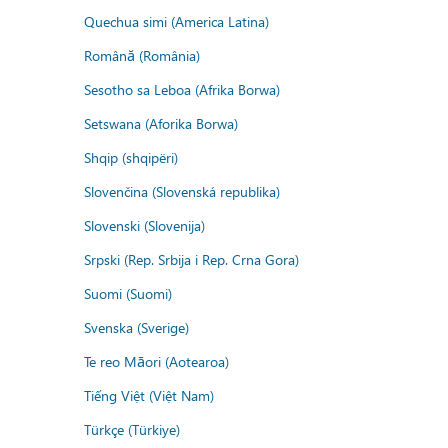
Quechua simi (America Latina)
Română (România)
Sesotho sa Leboa (Afrika Borwa)
Setswana (Aforika Borwa)
Shqip (shqipëri)
Slovenčina (Slovenská republika)
Slovenski (Slovenija)
Srpski (Rep. Srbija i Rep. Crna Gora)
Suomi (Suomi)
Svenska (Sverige)
Te reo Māori (Aotearoa)
Tiếng Việt (Việt Nam)
Türkçe (Türkiye)