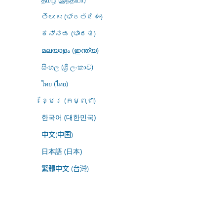
తెలుగు (భారతదేశం)
ಕನ್ನಡ (ಭಾರತ)
മലയാളം (ഇന്ത്യ)
සිංහල (ශ්‍රී ලංකාව)
ไทย (ไทย)
ខ្មែរ (កម្ពុជា)
한국어 (대한민국)
中文(中国)
日本語 (日本)
繁體中文 (台灣)