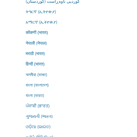
کوردیی ناوەڕاست (کوردستان)
ትግርኛ (ኢትዮጵያ)
አማርኛ (ኢትዮጵያ)
कोंकणी (भारत)
नेपाली (नेपाल)
मराठी (भारत)
हिन्दी (भारत)
অসমীয়া (ভাৰত)
বাংলা (বাংলাদেশ)
বাংলা (ভারত)
ਪੰਜਾਬੀ (ਭਾਰਤ)
ગુજરાતી (ભારત)
ଓଡ଼ିଆ (ଭାରତ)
தமிழ் (இந்தியா)