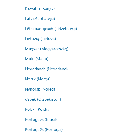
Kiswahili (Kenya)
Latviešu (Latvija)
Lëtzebuergesch (Lëtzebuerg)
Lietuvių (Lietuva)
Magyar (Magyarország)
Malti (Malta)
Nederlands (Nederland)
Norsk (Norge)
Nynorsk (Noreg)
o'zbek (O'zbekiston)
Polski (Polska)
Português (Brasil)
Português (Portugal)