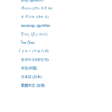
తెలుగు (భారతదేశం)
ಕನ್ನಡ (ಭಾರತ)
മലയാളം (ഇന്ത്യ)
සිංහල (ශ්‍රී ලංකාව)
ไทย (ไทย)
ខ្មែរ (កម្ពុជា)
한국어 (대한민국)
中文(中国)
日本語 (日本)
繁體中文 (台灣)