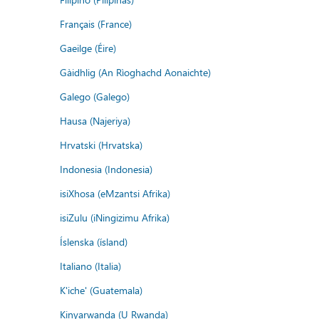
Français (France)
Gaeilge (Éire)
Gàidhlig (An Rìoghachd Aonaichte)
Galego (Galego)
Hausa (Najeriya)
Hrvatski (Hrvatska)
Indonesia (Indonesia)
isiXhosa (eMzantsi Afrika)
isiZulu (iNingizimu Afrika)
Íslenska (ísland)
Italiano (Italia)
K'iche' (Guatemala)
Kinyarwanda (U Rwanda)