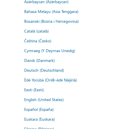
Azərbaycan (Azərbaycan)
Bahasa Melayu (Asia Tenggara)
Bosanski (Bosna i Hercegovina)
Català (català)
Čeština (Česko)
Cymraeg (Y Deyrnas Unedig)
Dansk (Danmark)
Deutsch (Deutschland)
Èdè Yorùbá (Orilẹ̀-èdè Nàìjíríà)
Eesti (Eesti)
English (United States)
Español (España)
Euskara (Euskara)
Filipino (Pilipinas)