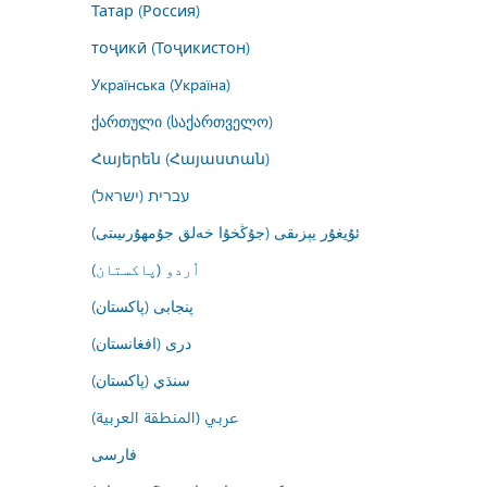
Татар (Россия)
тоҷикӣ (Тоҷикистон)
Українська (Україна)
ქართული (საქართველო)
Հայերեն (Հայաստան)
עברית (ישראל)
ئۇيغۇر يېزىقى (جۇڭخۇا خەلق جۇمھۇرىيىتى)
اُردو (پاکستان)
پنجابی (پاکستان)
درى (افغانستان)
سنڌي (پاکستان)
عربي (المنطقة العربية)
فارسى