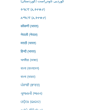
کوردیی ناوەڕاست (کوردستان)
ትግርኛ (ኢትዮጵያ)
አማርኛ (ኢትዮጵያ)
कोंकणी (भारत)
नेपाली (नेपाल)
मराठी (भारत)
हिन्दी (भारत)
অসমীয়া (ভাৰত)
বাংলা (বাংলাদেশ)
বাংলা (ভারত)
ਪੰਜਾਬੀ (ਭਾਰਤ)
ગુજરાતી (ભારત)
ଓଡ଼ିଆ (ଭାରତ)
தமிழ் (இந்தியா)