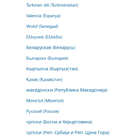
Türkmen dili (Türkmenistan)
Valencià (Espanya)
Wolof (Senegaal)
Ελληνικά (Ελλάδα)
Беларуская (Беларусь)
Български (България)
Кыргызча (Кыргызстан)
Қазақ (Қазақстан)
македонски (Република Македонија)
Монгол (Монгол)
Русский (Россия)
српски (Босна и Херцеговина)
српски (Реп. Србија и Реп. Црна Гора)