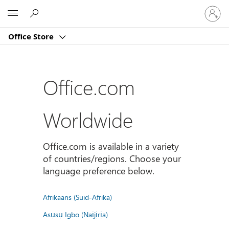
Sign
Microsoft
in
to
Office Store
your
account
Office.com
Worldwide
Office.com is available in a variety
of countries/regions. Choose your
language preference below.
Afrikaans (Suid-Afrika)
Asụsụ Igbo (Naịjịrịa)