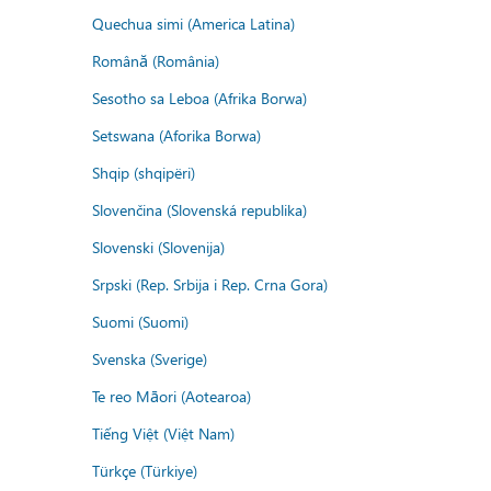
Quechua simi (America Latina)
Română (România)
Sesotho sa Leboa (Afrika Borwa)
Setswana (Aforika Borwa)
Shqip (shqipëri)
Slovenčina (Slovenská republika)
Slovenski (Slovenija)
Srpski (Rep. Srbija i Rep. Crna Gora)
Suomi (Suomi)
Svenska (Sverige)
Te reo Māori (Aotearoa)
Tiếng Việt (Việt Nam)
Türkçe (Türkiye)