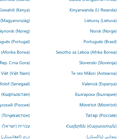
Kiswahili (Kenya)
Kinyarwanda (U Rwanda)
(Magyarország)
Lietuvių (Lietuva)
Nynorsk (Noreg)
Norsk (Norge)
uguês (Portugal)
Português (Brasil)
(Aforika Borwa)
Sesotho sa Leboa (Afrika Borwa)
i Rep. Crna Gora)
Slovenski (Slovenija)
 Việt (Việt Nam)
Te reo Māori (Aotearoa)
Wolof (Senegaal)
Valencià (Espanya)
 (Кыргызстан)
Български (България)
усский (Россия)
Монгол (Монгол)
 (Тоҷикистон)
Татар (Россия)
Հայերեն (Հայաստան)
עברית (ישראל)
پنجابی (پاکستان)
درى (افغانستان)