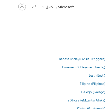
تسجيل
Microsoft بالكامل
الدخول
إلى
حسابك
Bahasa Melayu (Asia Tenggara)
Cymraeg (Y Deyrnas Unedig)
Eesti (Eesti)
Filipino (Pilipinas)
Galego (Galego)
isiXhosa (eMzantsi Afrika)
K'iche' (Guatemala)