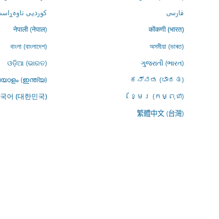
فارسى
کوردیی ناوەڕاست
नेपाली (नेपाल)
कोंकणी (भारत)
বাংলা (বাংলাদেশ)
অসমীয়া (ভাৰত)
ଓଡ଼ିଆ (ଭାରତ)
ગુજરાતી (ભારત)
യാളം (ഇന്ത്യ)
ಕನ್ನಡ (ಭಾರತ)
ខ្មែរ (កម្ពុជា)
국어 (대한민국)
繁體中文 (台灣)