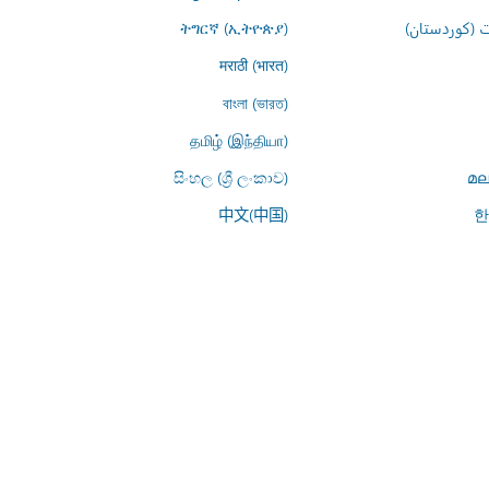
 (کوردستان)
ትግርኛ (ኢትዮጵያ)
मराठी (भारत)
বাংলা (ভারত)
தமிழ் (இந்தியா)
සිංහල (ශ්‍රී ලංකාව)
മല
中文(中国)
한