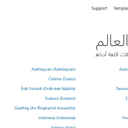
Support
Templa
Azərbaycan (Azərbaycan)
Asụsụ
Čeština (Česko)
Èdè Yorùbá (Orilẹ̀-èdè Nàìjíríà)
Deutsc
Euskara (Euskara)
E
Gàidhlig (An Rìoghachd Aonaichte)
Indonesia (Indonesia)
Hrv
Italiano (Italia)