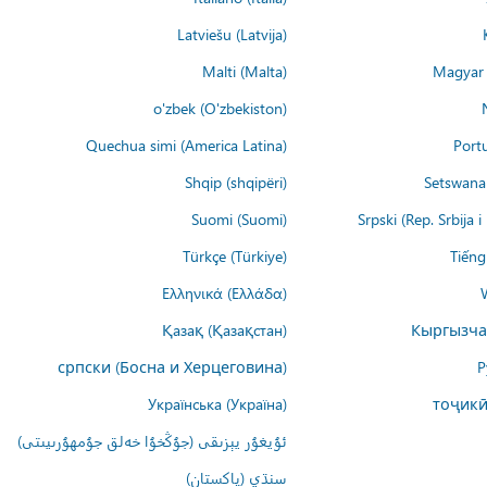
Latviešu (Latvija)
Malti (Malta)
Magyar 
o'zbek (O'zbekiston)
Quechua simi (America Latina)
Port
Shqip (shqipëri)
Setswana 
Suomi (Suomi)
Srpski (Rep. Srbija 
Türkçe (Türkiye)
Tiếng
Ελληνικά (Ελλάδα)
Қазақ (Қазақстан)
Кыргызча
српски (Босна и Херцеговина)
Р
Українська (Україна)
тоҷикӣ
ئۇيغۇر يېزىقى (جۇڭخۇا خەلق جۇمھۇرىيىتى)
سنڌي (پاکستان)