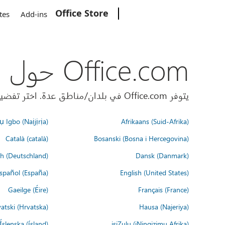
Office Store
Microsoft
tes
Add-ins
Office.com حول العالم
يتوفر Office.com في بلدان/مناطق عدة. اختر تفضيلات اللغة أدناه.
 Igbo (Naịjịrịa)
Afrikaans (Suid-Afrika)
Català (català)
Bosanski (Bosna i Hercegovina)
h (Deutschland)
Dansk (Danmark)
spañol (España)
English (United States)
Gaeilge (Éire)
Français (France)
atski (Hrvatska)
Hausa (Najeriya)
Íslenska (ísland)
isiZulu (iNingizimu Afrika)