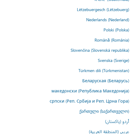
Lëtzebuergesch (Lëtzebuerg)
Nederlands (Nederland)
Polski (Polska)
Română (România)
Slovenčina (Slovenská republika)
Svenska (Sverige)
Türkmen dili (Türkmenistan)
Беларуская (Беларусь)
македонски (Република Македонија)
српски (Реп. Србија и Реп. Црна Гора)
ქართული (საქართველო)
اُردو (پاکستان)
عربي (المنطقة العربية)