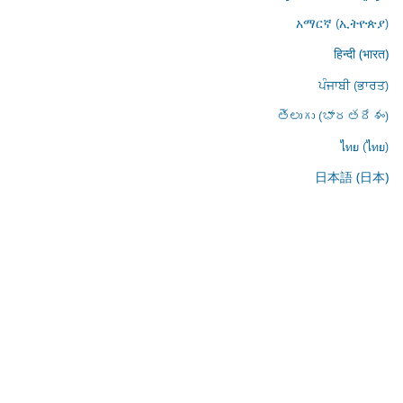
አማርኛ (ኢትዮጵያ)
हिन्दी (भारत)
ਪੰਜਾਬੀ (ਭਾਰਤ)
తెలుగు (భారతదేశం)
ไทย (ไทย)
日本語 (日本)