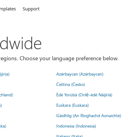
mplates
Support
ldwide
es/regions. Choose your language preference below.
jịrịa)
Azərbaycan (Azərbaycan)
Čeština (Česko)
chland)
Èdè Yorùbá (Orilẹ̀-èdè Nàìjíríà)
)
Euskara (Euskara)
Gàidhlig (An Rìoghachd Aonaichte)
ska)
Indonesia (Indonesia)
Italiano (Italia)