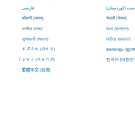
ڕاست (کوردستان
فارسى
नेपाली (नेपाल)
कोंकणी (भारत)
অসমীয়া (ভাৰত)
বাংলা (বাংলাদেশ)
ગુજરાતી (ભારત)
ଓଡ଼ିଆ (ଭାରତ)
ಕನ್ನಡ (ಭಾರತ)
മലയാളം (ഇന്ത
ខ្មែរ (កម្ពុជា)
한국어 (대한민
繁體中文 (台灣)