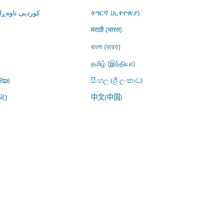
کوردیی ناوە)
ትግርኛ (ኢትዮጵያ)
मराठी (भारत)
বাংলা (ভারত)
தமிழ் (இந்தியா)
്യ)
සිංහල (ශ්‍රී ලංකාව)
中文(中国)
국)