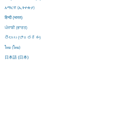
አማርኛ (ኢትዮጵያ)
हिन्दी (भारत)
ਪੰਜਾਬੀ (ਭਾਰਤ)
తెలుగు (భారతదేశం)
ไทย (ไทย)
日本語 (日本)