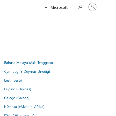
Sign
All Microsoft
in
to
your
account
Bahasa Melayu (Asia Tenggara)
Cymraeg (Y Deyrnas Unedig)
Eesti (Eesti)
Filipino (Pilipinas)
Galego (Galego)
isiXhosa (eMzantsi Afrika)
K'iche' (Guatemala)