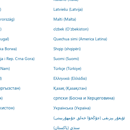
)
Latviešu (Latvija)
rország)
Malti (Malta)
)
o'zbek (O'zbekiston)
ugal)
Quechua simi (America Latina)
ika Borwa)
Shqip (shqipëri)
ija i Rep. Crna Gora)
Suomi (Suomi)
t Nam)
Türkçe (Türkiye)
)
Ελληνικά (Ελλάδα)
ргызстан)
Қазақ (Қазақстан)
я)
српски (Босна и Херцеговина)
кистон)
Українська (Україна)
ئۇيغۇر يېزىقى (جۇڭخۇا خەلق جۇمھۇرىيىتى)
سنڌي (پاکستان)