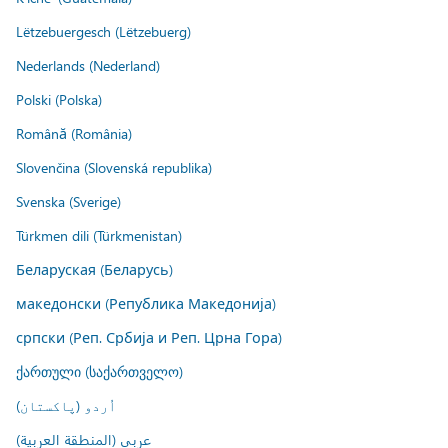
Lëtzebuergesch (Lëtzebuerg)
Nederlands (Nederland)
Polski (Polska)
Română (România)
Slovenčina (Slovenská republika)
Svenska (Sverige)
Türkmen dili (Türkmenistan)
Беларуская (Беларусь)
македонски (Република Македонија)
српски (Реп. Србија и Реп. Црна Гора)
ქართული (საქართველო)
اُردو (پاکستان)
عربي (المنطقة العربية)