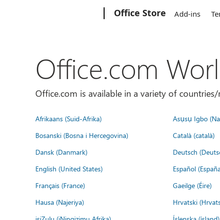
Microsoft
Office Store
Add-ins
Te
Office.com Wor
Office.com is available in a variety of countri
Afrikaans (Suid-Afrika)
Asụsụ Igbo (Naị
Bosanski (Bosna i Hercegovina)
Català (català)
Dansk (Danmark)
Deutsch (Deuts
English (United States)
Español (España
Français (France)
Gaeilge (Éire)
Hausa (Najeriya)
Hrvatski (Hrvat
isiZulu (iNingizimu Afrika)
Íslenska (ísland)