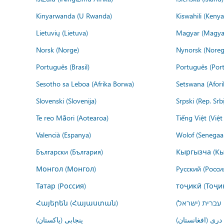
Kinyarwanda (U Rwanda)
Kiswahili (Kenya
Lietuvių (Lietuva)
Magyar (Magya
Norsk (Norge)
Nynorsk (Noreg
Português (Brasil)
Português (Port
Sesotho sa Leboa (Afrika Borwa)
Setswana (Afor
Slovenski (Slovenija)
Srpski (Rep. Srb
Te reo Māori (Aotearoa)
Tiếng Việt (Việ
Valencià (Espanya)
Wolof (Senegaal
Български (България)
Кыргызча (Кы
Монгол (Монгол)
Русский (Росси
Татар (Россия)
тоҷикӣ (Тоҷи
Հայերեն (Հայաստան)
עברית (ישראל)
درى (افغانستان)
پنجابی (پاکستان)