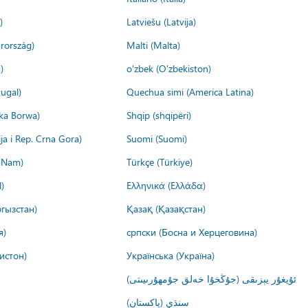
)
Latviešu (Latvija)
rország)
Malti (Malta)
)
o'zbek (O'zbekiston)
ugal)
Quechua simi (America Latina)
ika Borwa)
Shqip (shqipëri)
ija i Rep. Crna Gora)
Suomi (Suomi)
t Nam)
Türkçe (Türkiye)
)
Ελληνικά (Ελλάδα)
гызстан)
Қазақ (Қазақстан)
я)
српски (Босна и Херцеговина)
истон)
Українська (Україна)
ئۇيغۇر يېزىقى (جۇڭخۇا خەلق جۇمھۇرىيىتى)
سنڌي (پاکستان)