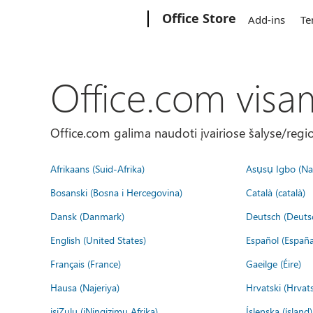
Microsoft
Office Store
Add-ins
Te
Office.com visa
Office.com galima naudoti įvairiose šalyse/regi
Afrikaans (Suid-Afrika)
Asụsụ Igbo (Naị
Bosanski (Bosna i Hercegovina)
Català (català)
Dansk (Danmark)
Deutsch (Deuts
English (United States)
Español (España
Français (France)
Gaeilge (Éire)
Hausa (Najeriya)
Hrvatski (Hrvat
isiZulu (iNingizimu Afrika)
Íslenska (ísland)