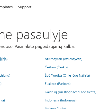
mplates
Support
me pasaulyje
onuose. Pasirinkite pageidaujamą kalbą.
jịrịa)
Azərbaycan (Azərbaycan)
Čeština (Česko)
chland)
Èdè Yorùbá (Orilẹ̀-èdè Nàìjíríà)
)
Euskara (Euskara)
Gàidhlig (An Rìoghachd Aonaichte)
ska)
Indonesia (Indonesia)
Italiano (Italia)