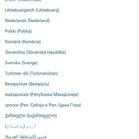
Lëtzebuergesch (Lëtzebuerg)
Nederlands (Nederland)
Polski (Polska)
Română (România)
Slovenčina (Slovenská republika)
Svenska (Sverige)
Türkmen dili (Türkmenistan)
Беларуская (Беларусь)
македонски (Република Македонија)
српски (Реп. Србија и Реп. Црна Гора)
ქართული (საქართველო)
اُردو (پاکستان)
عربي (المنطقة العربية)