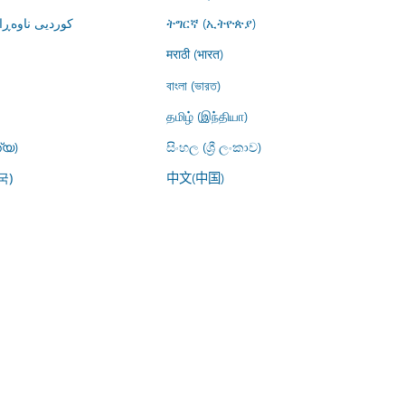
کوردیی ناوە)
ትግርኛ (ኢትዮጵያ)
मराठी (भारत)
বাংলা (ভারত)
தமிழ் (இந்தியா)
്യ)
සිංහල (ශ්‍රී ලංකාව)
中文(中国)
국)