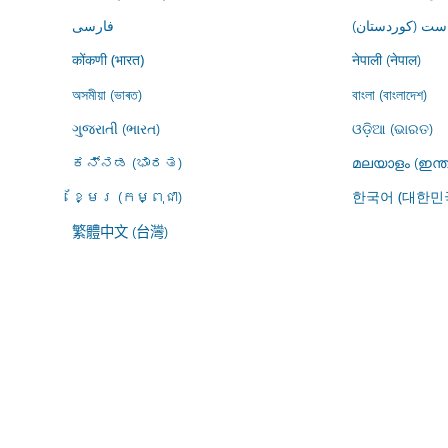
ڕاست (کوردستان
فارسى
नेपाली (नेपाल)
कोंकणी (भारत)
অসমীয়া (ভাৰত)
বাংলা (বাংলাদেশ)
ગુજરાતી (ભારત)
ଓଡ଼ିଆ (ଭାରତ)
ಕನ್ನಡ (ಭಾರತ)
മലയാളം (ഇന്ത
ខ្មែរ (កម្ពុជា)
한국어 (대한민
繁體中文 (台灣)