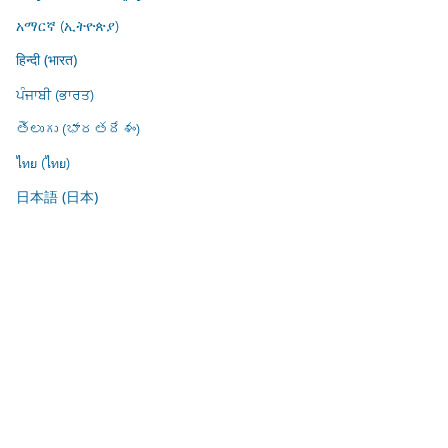
አማርኛ (ኢትዮጵያ)
हिन्दी (भारत)
ਪੰਜਾਬੀ (ਭਾਰਤ)
తెలుగు (భారతదేశం)
ไทย (ไทย)
日本語 (日本)