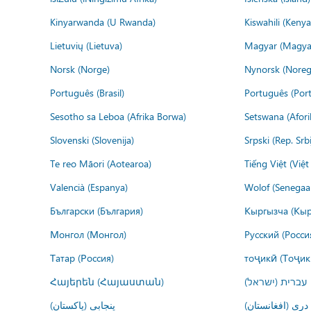
Kinyarwanda (U Rwanda)
Kiswahili (Kenya
Lietuvių (Lietuva)
Magyar (Magya
Norsk (Norge)
Nynorsk (Noreg
Português (Brasil)
Português (Port
Sesotho sa Leboa (Afrika Borwa)
Setswana (Afor
Slovenski (Slovenija)
Srpski (Rep. Srb
Te reo Māori (Aotearoa)
Tiếng Việt (Việ
Valencià (Espanya)
Wolof (Senegaal
Български (България)
Кыргызча (Кыр
Монгол (Монгол)
Русский (Росси
Татар (Россия)
тоҷикӣ (Тоҷик
Հայերեն (Հայաստան)
עברית (ישראל)
درى (افغانستان)
پنجابی (پاکستان)