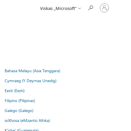
Prisijunkite
Viskas „Microsoft“
prie
paskyros
Bahasa Melayu (Asia Tenggara)
Cymraeg (Y Deyrnas Unedig)
Eesti (Eesti)
Filipino (Pilipinas)
Galego (Galego)
isiXhosa (eMzantsi Afrika)
K'iche' (Guatemala)