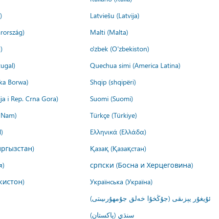
)
Latviešu (Latvija)
rország)
Malti (Malta)
)
o'zbek (O'zbekiston)
ugal)
Quechua simi (America Latina)
ika Borwa)
Shqip (shqipëri)
ija i Rep. Crna Gora)
Suomi (Suomi)
t Nam)
Türkçe (Türkiye)
)
Ελληνικά (Ελλάδα)
ргызстан)
Қазақ (Қазақстан)
я)
српски (Босна и Херцеговина)
кистон)
Українська (Україна)
ئۇيغۇر يېزىقى (جۇڭخۇا خەلق جۇمھۇرىيىتى)
سنڌي (پاکستان)