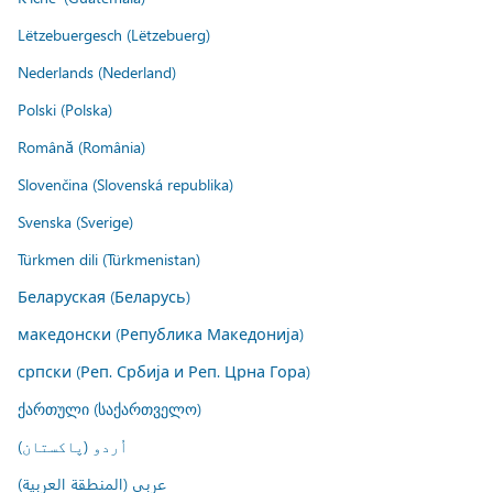
Lëtzebuergesch (Lëtzebuerg)
Nederlands (Nederland)
Polski (Polska)
Română (România)
Slovenčina (Slovenská republika)
Svenska (Sverige)
Türkmen dili (Türkmenistan)
Беларуская (Беларусь)
македонски (Република Македонија)
српски (Реп. Србија и Реп. Црна Гора)
ქართული (საქართველო)
اُردو (پاکستان)
عربي (المنطقة العربية)