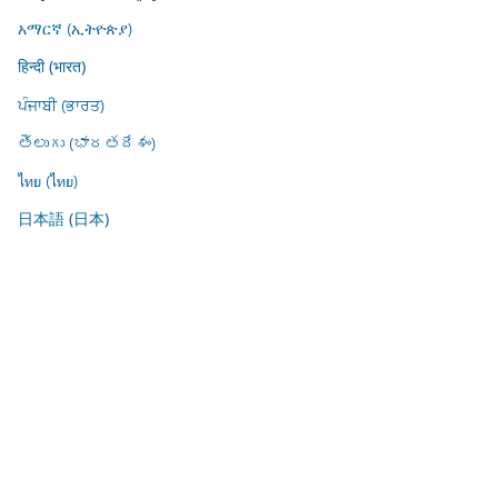
አማርኛ (ኢትዮጵያ)
हिन्दी (भारत)
ਪੰਜਾਬੀ (ਭਾਰਤ)
తెలుగు (భారతదేశం)
ไทย (ไทย)
日本語 (日本)