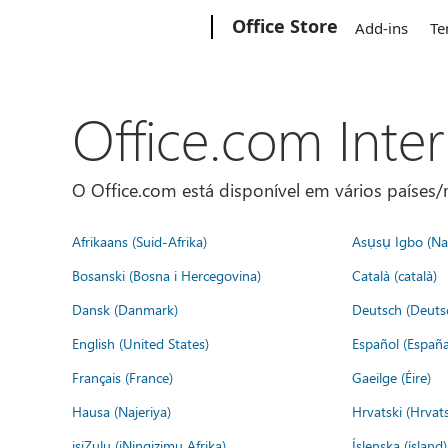
Microsoft
Office Store
Add-ins
Te
Office.com Inte
O Office.com está disponível em vários países/r
Afrikaans (Suid-Afrika)
Asụsụ Igbo (Naị
Bosanski (Bosna i Hercegovina)
Català (català)
Dansk (Danmark)
Deutsch (Deuts
English (United States)
Español (España
Français (France)
Gaeilge (Éire)
Hausa (Najeriya)
Hrvatski (Hrvat
isiZulu (iNingizimu Afrika)
Íslenska (ísland)