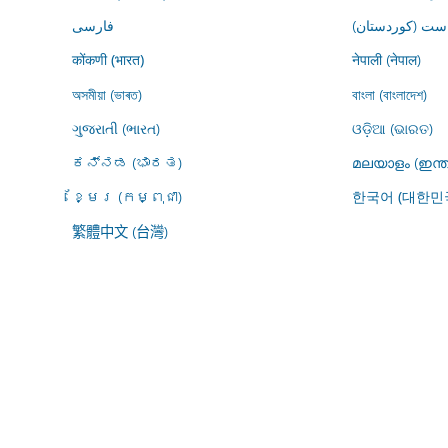
ڕاست (کوردستان
فارسى
नेपाली (नेपाल)
कोंकणी (भारत)
অসমীয়া (ভাৰত)
বাংলা (বাংলাদেশ)
ગુજરાતી (ભારત)
ଓଡ଼ିଆ (ଭାରତ)
ಕನ್ನಡ (ಭಾರತ)
മലയാളം (ഇന്ത
ខ្មែរ (កម្ពុជា)
한국어 (대한민
繁體中文 (台灣)