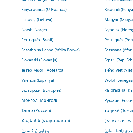
Kinyarwanda (U Rwanda)
Kiswahili (Kenya
Lietuvių (Lietuva)
Magyar (Magya
Norsk (Norge)
Nynorsk (Noreg
Português (Brasil)
Português (Port
Sesotho sa Leboa (Afrika Borwa)
Setswana (Afor
Slovenski (Slovenija)
Srpski (Rep. Srb
Te reo Māori (Aotearoa)
Tiếng Việt (Việ
Valencià (Espanya)
Wolof (Senegaal
Български (България)
Кыргызча (Кы
Монгол (Монгол)
Русский (Росси
Татар (Россия)
тоҷикӣ (Тоҷи
Հայերեն (Հայաստան)
עברית (ישראל)
درى (افغانستان)
پنجابی (پاکستان)