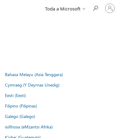
Iniciar
Toda a Microsoft
sessão
na
conta
Bahasa Melayu (Asia Tenggara)
Cymraeg (Y Deyrnas Unedig)
Eesti (Eesti)
Filipino (Pilipinas)
Galego (Galego)
isiXhosa (eMzantsi Afrika)
K'iche' (Guatemala)