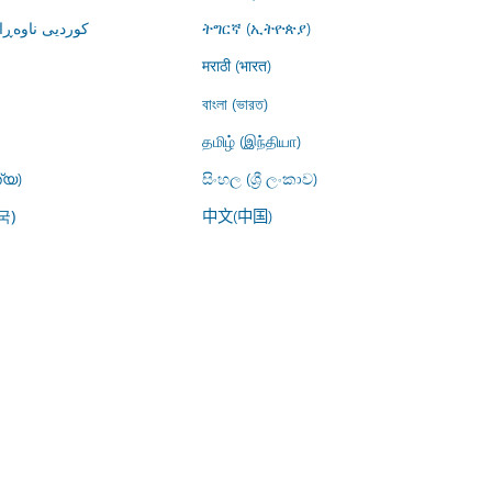
کوردیی ناوە)
ትግርኛ (ኢትዮጵያ)
मराठी (भारत)
বাংলা (ভারত)
தமிழ் (இந்தியா)
്യ)
සිංහල (ශ්‍රී ලංකාව)
中文(中国)
국)