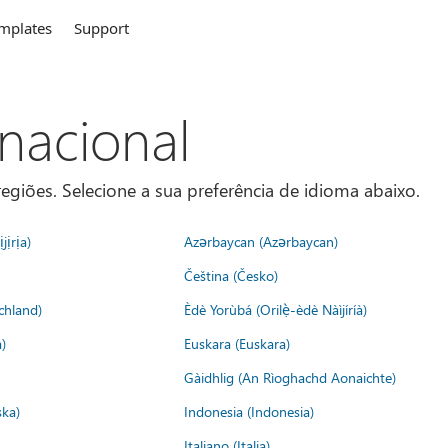
mplates
Support
rnacional
egiões. Selecione a sua preferência de idioma abaixo.
jịrịa)
Azərbaycan (Azərbaycan)
Čeština (Česko)
chland)
Èdè Yorùbá (Orilẹ̀-èdè Nàìjíríà)
)
Euskara (Euskara)
Gàidhlig (An Rìoghachd Aonaichte)
ska)
Indonesia (Indonesia)
Italiano (Italia)