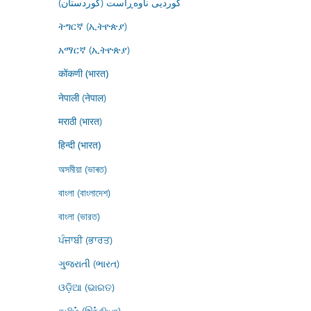
کوردیی ناوەڕاست (کوردستان)
ትግርኛ (ኢትዮጵያ)
አማርኛ (ኢትዮጵያ)
कोंकणी (भारत)
नेपाली (नेपाल)
मराठी (भारत)
हिन्दी (भारत)
অসমীয়া (ভাৰত)
বাংলা (বাংলাদেশ)
বাংলা (ভারত)
ਪੰਜਾਬੀ (ਭਾਰਤ)
ગુજરાતી (ભારત)
ଓଡ଼ିଆ (ଭାରତ)
தமிழ் (இந்தியா)