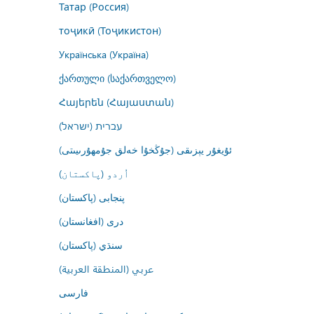
Татар (Россия)
тоҷикӣ (Тоҷикистон)
Українська (Україна)
ქართული (საქართველო)
Հայերեն (Հայաստան)
עברית (ישראל)
ئۇيغۇر يېزىقى (جۇڭخۇا خەلق جۇمھۇرىيىتى)
اُردو (پاکستان)
پنجابی (پاکستان)
درى (افغانستان)
سنڌي (پاکستان)
عربي (المنطقة العربية)
فارسى