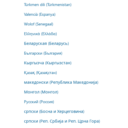
Türkmen dili (Türkmenistan)
Valencià (Espanya)
Wolof (Senegaal)
Ελληνικά (Ελλάδα)
Беларуская (Беларусь)
Български (България)
Кыргызча (Кыргызстан)
Қазақ (Қазақстан)
македонски (Република Македонија)
Монгол (Монгол)
Русский (Россия)
српски (Босна и Херцеговина)
српски (Реп. Србија и Реп. Црна Гора)