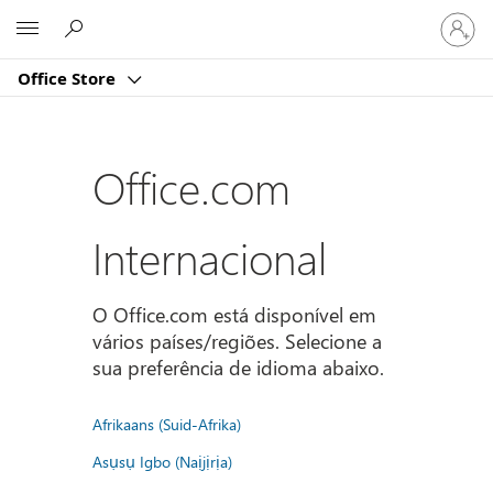
Iniciar
Microsoft
sessão
na
Office Store
conta
Office.com
Internacional
O Office.com está disponível em
vários países/regiões. Selecione a
sua preferência de idioma abaixo.
Afrikaans (Suid-Afrika)
Asụsụ Igbo (Naịjịrịa)