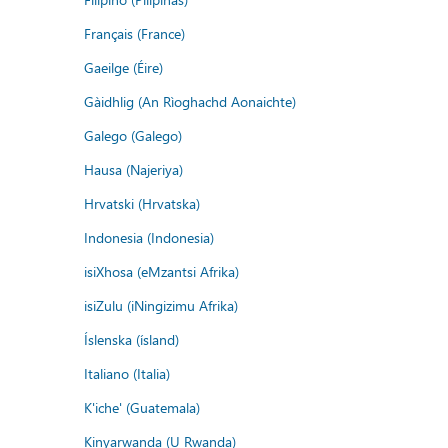
Français (France)
Gaeilge (Éire)
Gàidhlig (An Rìoghachd Aonaichte)
Galego (Galego)
Hausa (Najeriya)
Hrvatski (Hrvatska)
Indonesia (Indonesia)
isiXhosa (eMzantsi Afrika)
isiZulu (iNingizimu Afrika)
Íslenska (ísland)
Italiano (Italia)
K'iche' (Guatemala)
Kinyarwanda (U Rwanda)