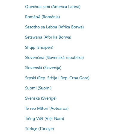
Quechua simi (America Latina)
Română (România)
Sesotho sa Leboa (Afrika Borwa)
Setswana (Aforika Borwa)
Shqip (shqipëri)
Slovenčina (Slovenská republika)
Slovenski (Slovenija)
Srpski (Rep. Srbija i Rep. Crna Gora)
Suomi (Suomi)
Svenska (Sverige)
Te reo Māori (Aotearoa)
Tiếng Việt (Việt Nam)
Türkçe (Türkiye)