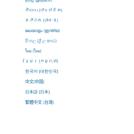
తెలుగు (భారతదేశం)
ಕನ್ನಡ (ಭಾರತ)
മലയാളം (ഇന്ത്യ)
සිංහල (ශ්‍රී ලංකාව)
ไทย (ไทย)
ខ្មែរ (កម្ពុជា)
한국어 (대한민국)
中文(中国)
日本語 (日本)
繁體中文 (台灣)