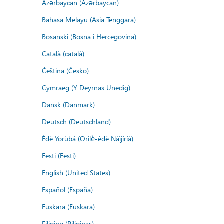
Azərbaycan (Azərbaycan)
Bahasa Melayu (Asia Tenggara)
Bosanski (Bosna i Hercegovina)
Català (català)
Čeština (Česko)
Cymraeg (Y Deyrnas Unedig)
Dansk (Danmark)
Deutsch (Deutschland)
Èdè Yorùbá (Orilẹ̀-èdè Nàìjíríà)
Eesti (Eesti)
English (United States)
Español (España)
Euskara (Euskara)
Filipino (Pilipinas)