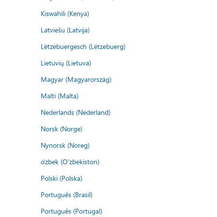
Kiswahili (Kenya)
Latviešu (Latvija)
Lëtzebuergesch (Lëtzebuerg)
Lietuvių (Lietuva)
Magyar (Magyarország)
Malti (Malta)
Nederlands (Nederland)
Norsk (Norge)
Nynorsk (Noreg)
o'zbek (O'zbekiston)
Polski (Polska)
Português (Brasil)
Português (Portugal)