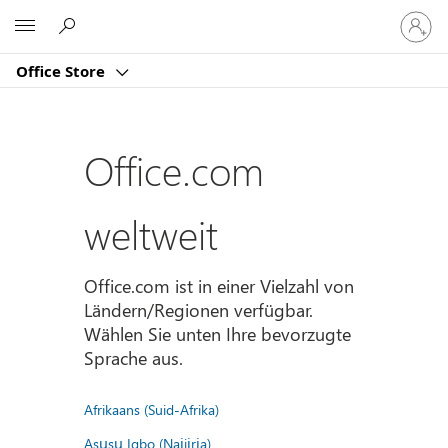
Bei
Microsoft
Ihrem
Konto
Office Store
anmeld
Office.com
weltweit
Office.com ist in einer Vielzahl von
Ländern/Regionen verfügbar.
Wählen Sie unten Ihre bevorzugte
Sprache aus.
Afrikaans (Suid-Afrika)
Asụsụ Igbo (Naịjịrịa)