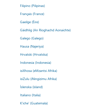
Filipino (Pilipinas)
Français (France)
Gaeilge (Éire)
Gàidhlig (An Rìoghachd Aonaichte)
Galego (Galego)
Hausa (Najeriya)
Hrvatski (Hrvatska)
Indonesia (Indonesia)
isiXhosa (eMzantsi Afrika)
isiZulu (iNingizimu Afrika)
Íslenska (ísland)
Italiano (Italia)
K'iche' (Guatemala)