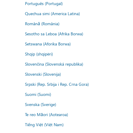
Português (Portugal)
Quechua simi (America Latina)
Română (România)
Sesotho sa Leboa (Afrika Borwa)
Setswana (Aforika Borwa)
Shqip (shqipëri)
Slovenčina (Slovenská republika)
Slovenski (Slovenija)
Srpski (Rep. Srbija i Rep. Crna Gora)
Suomi (Suomi)
Svenska (Sverige)
Te reo Māori (Aotearoa)
Tiếng Việt (Việt Nam)