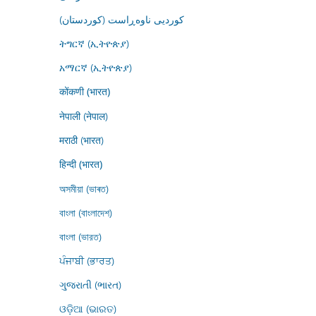
کوردیی ناوەڕاست (کوردستان)
ትግርኛ (ኢትዮጵያ)
አማርኛ (ኢትዮጵያ)
कोंकणी (भारत)
नेपाली (नेपाल)
मराठी (भारत)
हिन्दी (भारत)
অসমীয়া (ভাৰত)
বাংলা (বাংলাদেশ)
বাংলা (ভারত)
ਪੰਜਾਬੀ (ਭਾਰਤ)
ગુજરાતી (ભારત)
ଓଡ଼ିଆ (ଭାରତ)