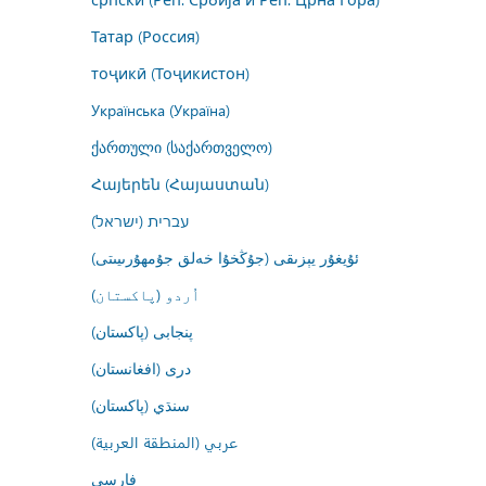
Татар (Россия)
тоҷикӣ (Тоҷикистон)
Українська (Україна)
ქართული (საქართველო)
Հայերեն (Հայաստան)
עברית (ישראל)
ئۇيغۇر يېزىقى (جۇڭخۇا خەلق جۇمھۇرىيىتى)
اُردو (پاکستان)
پنجابی (پاکستان)
درى (افغانستان)
سنڌي (پاکستان)
عربي (المنطقة العربية)
فارسى