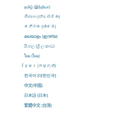
தமிழ் (இந்தியா)
తెలుగు (భారతదేశం)
ಕನ್ನಡ (ಭಾರತ)
മലയാളം (ഇന്ത്യ)
සිංහල (ශ්‍රී ලංකාව)
ไทย (ไทย)
ខ្មែរ (កម្ពុជា)
한국어 (대한민국)
中文(中国)
日本語 (日本)
繁體中文 (台灣)