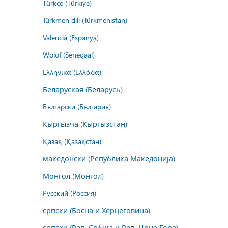
Türkçe (Türkiye)
Türkmen dili (Türkmenistan)
Valencià (Espanya)
Wolof (Senegaal)
Ελληνικά (Ελλάδα)
Беларуская (Беларусь)
Български (България)
Кыргызча (Кыргызстан)
Қазақ (Қазақстан)
македонски (Република Македонија)
Монгол (Монгол)
Русский (Россия)
српски (Босна и Херцеговина)
српски (Реп. Србија и Реп. Црна Гора)