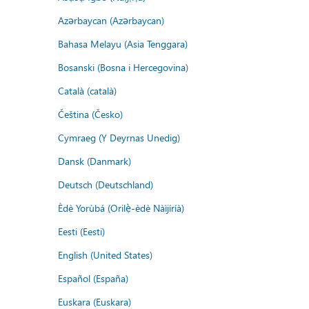
Azərbaycan (Azərbaycan)
Bahasa Melayu (Asia Tenggara)
Bosanski (Bosna i Hercegovina)
Català (català)
Čeština (Česko)
Cymraeg (Y Deyrnas Unedig)
Dansk (Danmark)
Deutsch (Deutschland)
Èdè Yorùbá (Orilẹ̀-èdè Nàìjíríà)
Eesti (Eesti)
English (United States)
Español (España)
Euskara (Euskara)