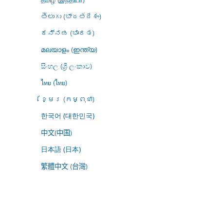
తెలుగు (భారతదేశం)
ಕನ್ನಡ (ಭಾರತ)
മലയാളം (ഇന്ത്യ)
සිංහල (ශ්‍රී ලංකාව)
ไทย (ไทย)
ខ្មែរ (កម្ពុជា)
한국어 (대한민국)
中文(中国)
日本語 (日本)
繁體中文 (台灣)