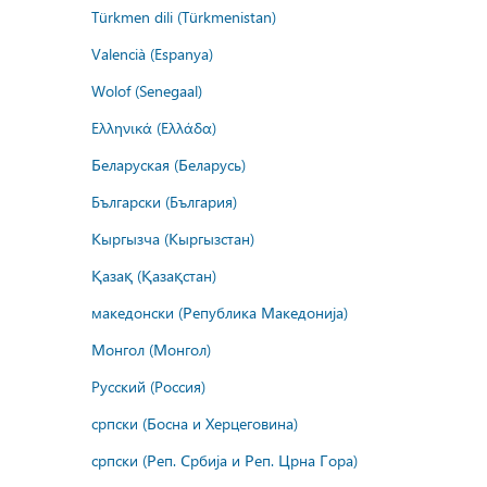
Türkmen dili (Türkmenistan)
Valencià (Espanya)
Wolof (Senegaal)
Ελληνικά (Ελλάδα)
Беларуская (Беларусь)
Български (България)
Кыргызча (Кыргызстан)
Қазақ (Қазақстан)
македонски (Република Македонија)
Монгол (Монгол)
Русский (Россия)
српски (Босна и Херцеговина)
српски (Реп. Србија и Реп. Црна Гора)