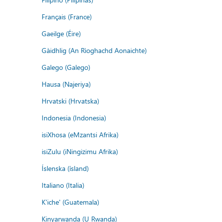
Français (France)
Gaeilge (Éire)
Gàidhlig (An Rìoghachd Aonaichte)
Galego (Galego)
Hausa (Najeriya)
Hrvatski (Hrvatska)
Indonesia (Indonesia)
isiXhosa (eMzantsi Afrika)
isiZulu (iNingizimu Afrika)
Íslenska (ísland)
Italiano (Italia)
K'iche' (Guatemala)
Kinyarwanda (U Rwanda)