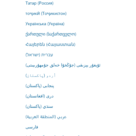
Татар (Россия)
тоҷикӣ (Тоҷикистон)
Українська (Україна)
ქართული (საქართველო)
Հայերեն (Հայաստան)
עברית (ישראל)
ئۇيغۇر يېزىقى (جۇڭخۇا خەلق جۇمھۇرىيىتى)
اُردو (پاکستان)
پنجابی (پاکستان)
درى (افغانستان)
سنڌي (پاکستان)
عربي (المنطقة العربية)
فارسى