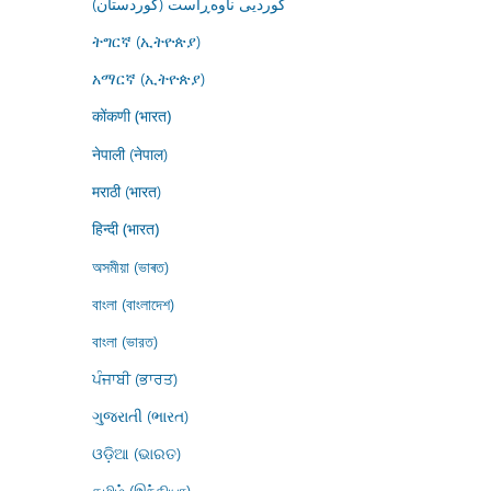
کوردیی ناوەڕاست (کوردستان)
ትግርኛ (ኢትዮጵያ)
አማርኛ (ኢትዮጵያ)
कोंकणी (भारत)
नेपाली (नेपाल)
मराठी (भारत)
हिन्दी (भारत)
অসমীয়া (ভাৰত)
বাংলা (বাংলাদেশ)
বাংলা (ভারত)
ਪੰਜਾਬੀ (ਭਾਰਤ)
ગુજરાતી (ભારત)
ଓଡ଼ିଆ (ଭାରତ)
தமிழ் (இந்தியா)