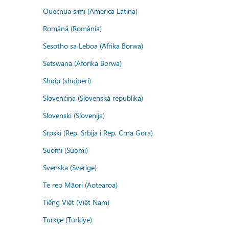
Quechua simi (America Latina)
Română (România)
Sesotho sa Leboa (Afrika Borwa)
Setswana (Aforika Borwa)
Shqip (shqipëri)
Slovenčina (Slovenská republika)
Slovenski (Slovenija)
Srpski (Rep. Srbija i Rep. Crna Gora)
Suomi (Suomi)
Svenska (Sverige)
Te reo Māori (Aotearoa)
Tiếng Việt (Việt Nam)
Türkçe (Türkiye)