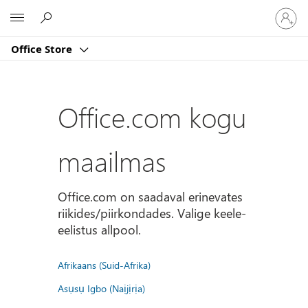
Logige
Microsoft
sisse
oma
Office Store
kontole
Office.com kogu
maailmas
Office.com on saadaval erinevates
riikides/piirkondades. Valige keele-
eelistus allpool.
Afrikaans (Suid-Afrika)
Asụsụ Igbo (Naịjịrịa)