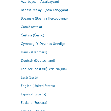
Azərbaycan (Azərbaycan)
Bahasa Melayu (Asia Tenggara)
Bosanski (Bosna i Hercegovina)
Català (català)
Čeština (Česko)
Cymraeg (Y Deyrnas Unedig)
Dansk (Danmark)
Deutsch (Deutschland)
Èdè Yorùbá (Orilẹ̀-èdè Nàìjíríà)
Eesti (Eesti)
English (United States)
Español (España)
Euskara (Euskara)
Filipino (Pilipinas)