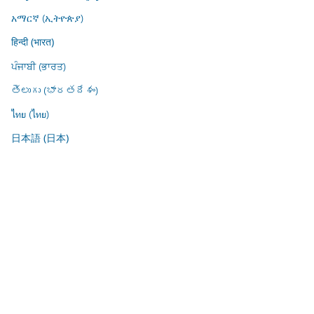
አማርኛ (ኢትዮጵያ)
हिन्दी (भारत)
ਪੰਜਾਬੀ (ਭਾਰਤ)
తెలుగు (భారతదేశం)
ไทย (ไทย)
日本語 (日本)