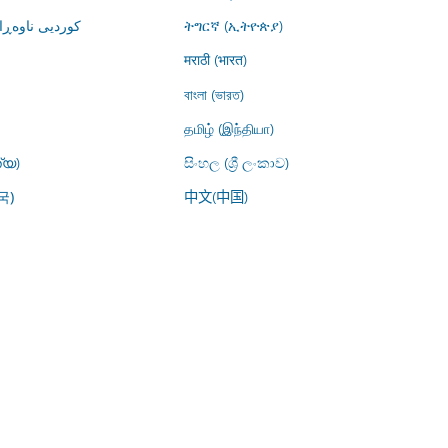
کوردیی ناوە)
ትግርኛ (ኢትዮጵያ)
मराठी (भारत)
বাংলা (ভারত)
தமிழ் (இந்தியா)
്യ)
සිංහල (ශ්‍රී ලංකාව)
中文(中国)
국)