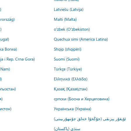
)
Latviešu (Latvija)
rország)
Malti (Malta)
)
o'zbek (O'zbekiston)
ugal)
Quechua simi (America Latina)
ika Borwa)
Shqip (shqipëri)
ija i Rep. Crna Gora)
Suomi (Suomi)
t Nam)
Türkçe (Türkiye)
)
Ελληνικά (Ελλάδα)
гызстан)
Қазақ (Қазақстан)
я)
српски (Босна и Херцеговина)
истон)
Українська (Україна)
ئۇيغۇر يېزىقى (جۇڭخۇا خەلق جۇمھۇرىيىتى)
سنڌي (پاکستان)