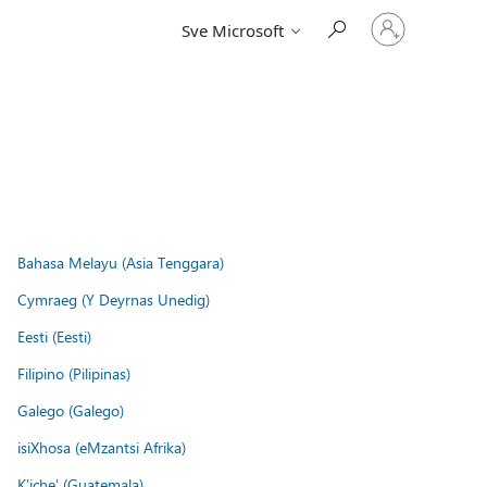
Prijavite
Sve Microsoft
se
u
svoj
račun
Bahasa Melayu (Asia Tenggara)
Cymraeg (Y Deyrnas Unedig)
Eesti (Eesti)
Filipino (Pilipinas)
Galego (Galego)
isiXhosa (eMzantsi Afrika)
K'iche' (Guatemala)