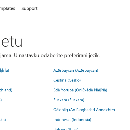
mplates
Support
jetu
ma. U nastavku odaberite preferirani jezik.
jịrịa)
Azərbaycan (Azərbaycan)
Čeština (Česko)
chland)
Èdè Yorùbá (Orilẹ̀-èdè Nàìjíríà)
)
Euskara (Euskara)
Gàidhlig (An Rìoghachd Aonaichte)
ska)
Indonesia (Indonesia)
Italiano (Italia)