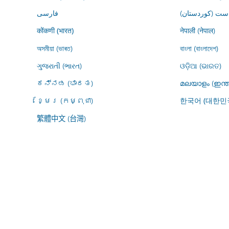
ڕاست (کوردستان
فارسى
नेपाली (नेपाल)
कोंकणी (भारत)
অসমীয়া (ভাৰত)
বাংলা (বাংলাদেশ)
ગુજરાતી (ભારત)
ଓଡ଼ିଆ (ଭାରତ)
ಕನ್ನಡ (ಭಾರತ)
മലയാളം (ഇന്ത
ខ្មែរ (កម្ពុជា)
한국어 (대한민
繁體中文 (台灣)