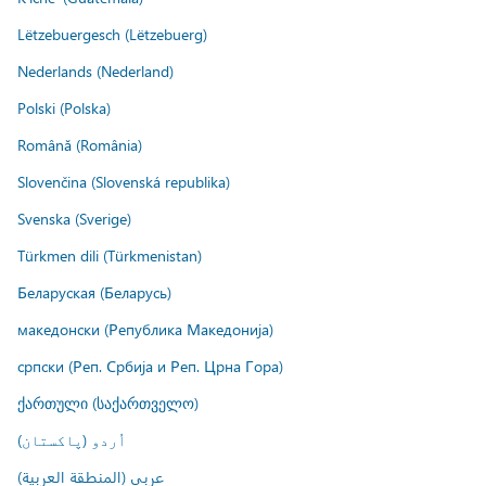
Lëtzebuergesch (Lëtzebuerg)
Nederlands (Nederland)
Polski (Polska)
Română (România)
Slovenčina (Slovenská republika)
Svenska (Sverige)
Türkmen dili (Türkmenistan)
Беларуская (Беларусь)
македонски (Република Македонија)
српски (Реп. Србија и Реп. Црна Гора)
ქართული (საქართველო)
اُردو (پاکستان)
عربي (المنطقة العربية)