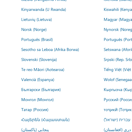
Kinyarwanda (U Rwanda)
Kiswahili (Kenya
Lietuvių (Lietuva)
Magyar (Magya
Norsk (Norge)
Nynorsk (Noreg
Português (Brasil)
Português (Port
Sesotho sa Leboa (Afrika Borwa)
Setswana (Afor
Slovenski (Slovenija)
Srpski (Rep. Srb
Te reo Māori (Aotearoa)
Tiếng Việt (Việ
Valencià (Espanya)
Wolof (Senegaal
Български (България)
Кыргызча (Кыр
Монгол (Монгол)
Русский (Росси
Татар (Россия)
тоҷикӣ (Тоҷик
Հայերեն (Հայաստան)
עברית (ישראל)
درى (افغانستان)
پنجابی (پاکستان)