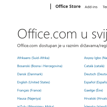
Microsoft
Office Store
Add-ins
Te
Office.com u svi
Office.com dostupan je u raznim državama/regija
Afrikaans (Suid-Afrika)
Asụsụ Igbo (Naị
Bosanski (Bosna i Hercegovina)
Català (català)
Dansk (Danmark)
Deutsch (Deuts
English (United States)
Español (España
Français (France)
Gaeilge (Éire)
Hausa (Najeriya)
Hrvatski (Hrvat
isiZulu (iNingizimu Afrika)
Íslenska (ísland)