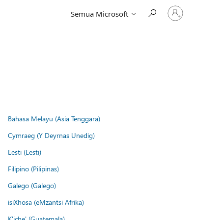
Masuk
Semua Microsoft
ke
akun
Anda
Bahasa Melayu (Asia Tenggara)
Cymraeg (Y Deyrnas Unedig)
Eesti (Eesti)
Filipino (Pilipinas)
Galego (Galego)
isiXhosa (eMzantsi Afrika)
K'iche' (Guatemala)