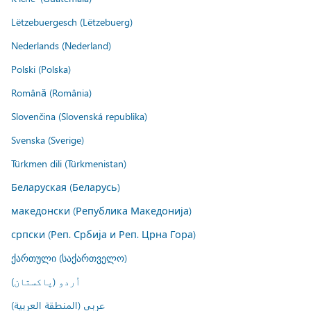
Lëtzebuergesch (Lëtzebuerg)
Nederlands (Nederland)
Polski (Polska)
Română (România)
Slovenčina (Slovenská republika)
Svenska (Sverige)
Türkmen dili (Türkmenistan)
Беларуская (Беларусь)
македонски (Република Македонија)
српски (Реп. Србија и Реп. Црна Гора)
ქართული (საქართველო)
اُردو (پاکستان)
عربي (المنطقة العربية)