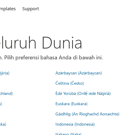
mplates
Support
eluruh Dunia
 Pilih preferensi bahasa Anda di bawah ini.
jịrịa)
Azərbaycan (Azərbaycan)
Čeština (Česko)
chland)
Èdè Yorùbá (Orilẹ̀-èdè Nàìjíríà)
)
Euskara (Euskara)
Gàidhlig (An Rìoghachd Aonaichte)
ska)
Indonesia (Indonesia)
Italiano (Italia)