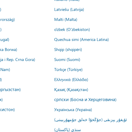
)
Latviešu (Latvija)
rország)
Malti (Malta)
)
o'zbek (O'zbekiston)
ugal)
Quechua simi (America Latina)
ika Borwa)
Shqip (shqipëri)
ija i Rep. Crna Gora)
Suomi (Suomi)
t Nam)
Türkçe (Türkiye)
)
Ελληνικά (Ελλάδα)
ргызстан)
Қазақ (Қазақстан)
я)
српски (Босна и Херцеговина)
кистон)
Українська (Україна)
ئۇيغۇر يېزىقى (جۇڭخۇا خەلق جۇمھۇرىيىتى)
سنڌي (پاکستان)