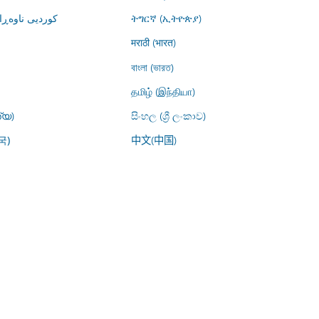
کوردیی ناوە)
ትግርኛ (ኢትዮጵያ)
मराठी (भारत)
বাংলা (ভারত)
தமிழ் (இந்தியா)
്യ)
සිංහල (ශ්‍රී ලංකාව)
中文(中国)
국)