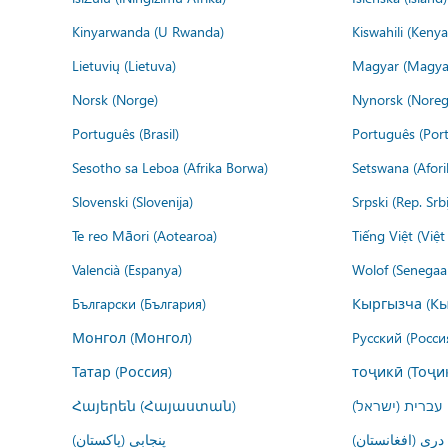
Kinyarwanda (U Rwanda)
Kiswahili (Kenya
Lietuvių (Lietuva)
Magyar (Magya
Norsk (Norge)
Nynorsk (Noreg
Português (Brasil)
Português (Port
Sesotho sa Leboa (Afrika Borwa)
Setswana (Afor
Slovenski (Slovenija)
Srpski (Rep. Srb
Te reo Māori (Aotearoa)
Tiếng Việt (Việ
Valencià (Espanya)
Wolof (Senegaal
Български (България)
Кыргызча (Кы
Монгол (Монгол)
Русский (Росси
Татар (Россия)
тоҷикӣ (Тоҷи
Հայերեն (Հայաստան)
עברית (ישראל)
درى (افغانستان)
پنجابی (پاکستان)