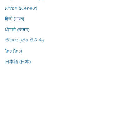
አማርኛ (ኢትዮጵያ)
हिन्दी (भारत)
ਪੰਜਾਬੀ (ਭਾਰਤ)
తెలుగు (భారతదేశం)
ไทย (ไทย)
日本語 (日本)