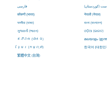
ڕاست (کوردستان
فارسى
नेपाली (नेपाल)
कोंकणी (भारत)
অসমীয়া (ভাৰত)
বাংলা (বাংলাদেশ)
ગુજરાતી (ભારત)
ଓଡ଼ିଆ (ଭାରତ)
ಕನ್ನಡ (ಭಾರತ)
മലയാളം (ഇന്ത
ខ្មែរ (កម្ពុជា)
한국어 (대한민
繁體中文 (台灣)